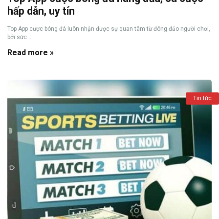
hấp dẫn, uy tín
Top App cược bóng đá luôn nhận được sự quan tâm từ đông đảo người chơi,
bởi sức ...
Read more »
Tin tức