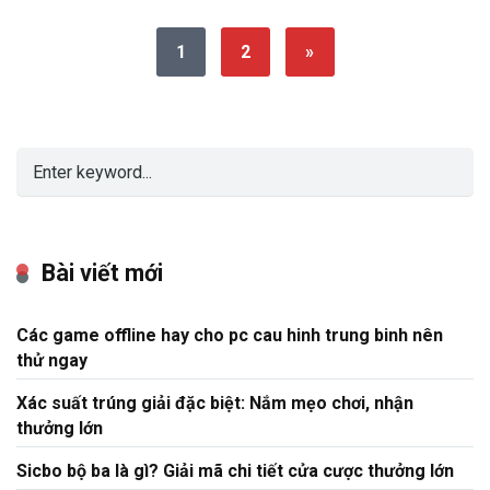
1
2
»
Bài viết mới
Các game offline hay cho pc cau hinh trung binh nên
thử ngay
Xác suất trúng giải đặc biệt: Nắm mẹo chơi, nhận
thưởng lớn
Sicbo bộ ba là gì? Giải mã chi tiết cửa cược thưởng lớn