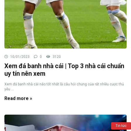
10/01/2023
0
3120
Xem đá banh nhà cái | Top 3 nhà cái chuẩn
uy tín nên xem
Xem đá banh nhà cái nào tốt nhất là câu hỏi chung của rất nhiều cược thủ
yêu ...
Read more »
Tin tức