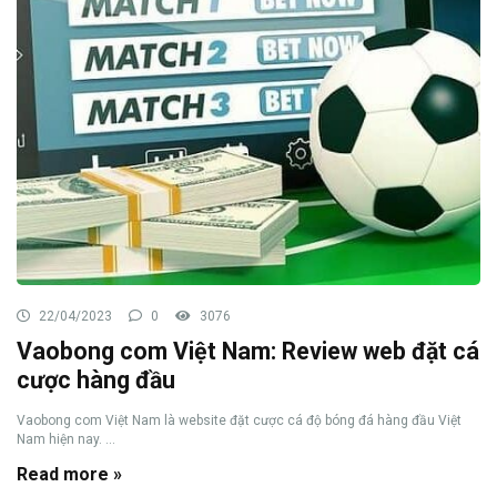
22/04/2023
0
3076
Vaobong com Việt Nam: Review web đặt cá
cược hàng đầu
Vaobong com Việt Nam là website đặt cược cá độ bóng đá hàng đầu Việt
Nam hiện nay. ...
Read more »