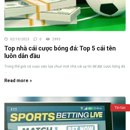
02/10/2023
0
2993
Top nhà cái cược bóng đá: Top 5 cái tên
luôn dẫn đầu
Trong thế giới cá cược việc lựa chọn một nhà cái uy tín để đặt cược bóng đá
...
Read more »
Tin tức