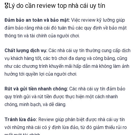
🎖️
Lý do cần review top nhà cái uy tín
Đảm bảo an toàn và bảo mật:
Việc review kỹ lưỡng giúp
đảm bảo rằng nhà cái đó tuân thủ các quy định về bảo mật
thông tin và tài chính của người chơi.
Chất lượng dịch vụ:
Các nhà cái uy tín thường cung cấp dịch
vụ khách hàng tốt, các trò chơi đa dạng và công bằng, cũng
như các chương trình khuyến mãi hấp dẫn mà không làm ảnh
hưởng tới quyền lợi của người chơi.
Rút và gửi tiền nhanh chóng:
Các nhà cái uy tín đảm bảo
quy trình gửi và rút tiền được thực hiện một cách nhanh
chóng, minh bạch, và dễ dàng.
Tránh lừa đảo:
Review giúp phân biệt được nhà cái uy tín
với những nhà cái có ý định lừa đảo, từ đó giảm thiểu rủi ro