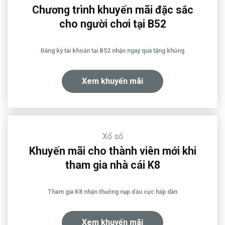
Chương trình khuyến mãi đặc sắc
cho người chơi tại B52
Đăng ký tài khoản tại B52 nhận ngay quà tặng khủng
Xem khuyến mãi
Xổ số
Khuyến mãi cho thành viên mới khi
tham gia nhà cái K8
Tham gia K8 nhận thưởng nạp đầu cực hấp dẫn
Xem khuyến mãi