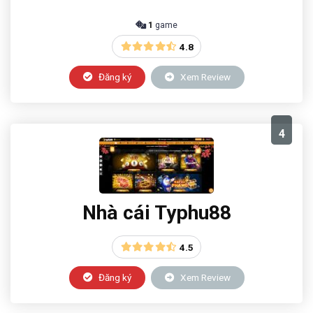
1
game
4.8
Đăng ký
Xem Review
4
Nhà cái Typhu88
4.5
Đăng ký
Xem Review