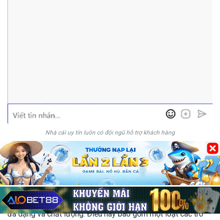
Nhà cái uy tín luôn có đội ngũ hỗ trợ khách hàng
🎖️
Sản phẩm cược của các top nhà cái
Các sản phẩm cược cung cấp bởi nhà cái cần đảm bảo sự
đa dạng và chất lượng. Điều này bao gồm một loạt các trò