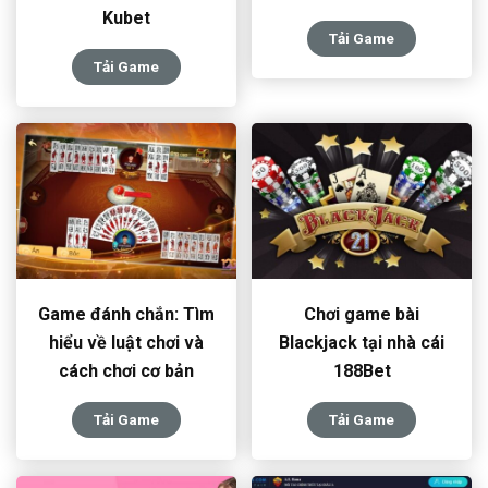
Kubet
Tải Game
Tải Game
Game đánh chắn: Tìm
Chơi game bài
hiểu về luật chơi và
Blackjack tại nhà cái
cách chơi cơ bản
188Bet
Tải Game
Tải Game