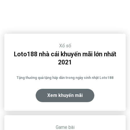
Xổ số
Loto188 nhà cái khuyến mãi lớn nhất
2021
Tặng thưởng quà tặng hấp dẫn trong ngày sinh nhật Loto188
Xem khuyến mãi
Game bài