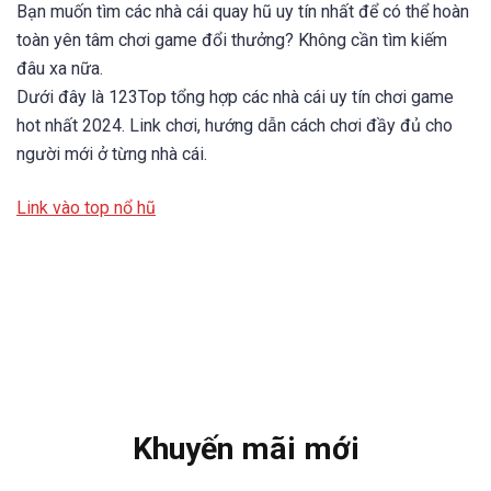
Bạn muốn tìm các nhà cái quay hũ uy tín nhất để có thể hoàn
toàn yên tâm chơi game đổi thưởng? Không cần tìm kiếm
đâu xa nữa.
Dưới đây là 123Top tổng hợp các nhà cái uy tín chơi game
hot nhất 2024. Link chơi, hướng dẫn cách chơi đầy đủ cho
người mới ở từng nhà cái.
Link vào top nổ hũ
Khuyến mãi mới