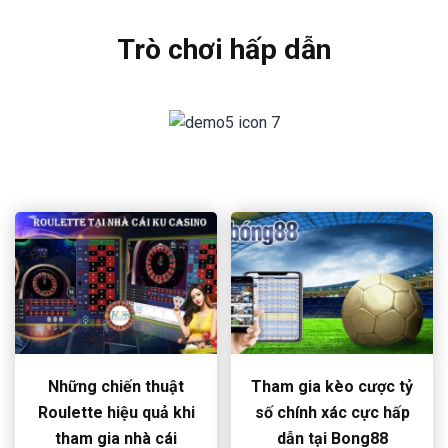
Trò chơi hấp dẫn
Những chiến thuật
Tham gia kèo cược tỷ
Roulette hiệu quả khi
số chính xác cực hấp
tham gia nhà cái
dẫn tại Bong88