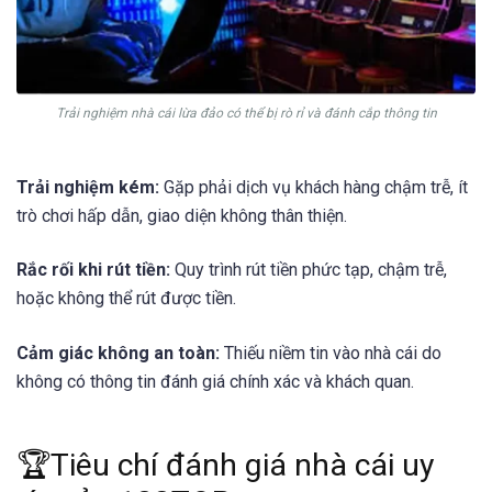
Trải nghiệm nhà cái lừa đảo có thể bị rò rỉ và đánh cắp thông tin
Trải nghiệm kém:
Gặp phải dịch vụ khách hàng chậm trễ, ít
trò chơi hấp dẫn, giao diện không thân thiện.
Rắc rối khi rút tiền:
Quy trình rút tiền phức tạp, chậm trễ,
hoặc không thể rút được tiền.
Cảm giác không an toàn:
Thiếu niềm tin vào nhà cái do
không có thông tin đánh giá chính xác và khách quan.
🏆Tiêu chí đánh giá nhà cái uy