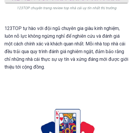
123TOP chuyên trang review top nhà cái uy tín nhất thị trường
123TOP tự hào với đội ngũ chuyên gia giàu kinh nghiệm,
luôn nỗ lực không ngừng nghỉ để nghiên cứu và đánh giá
một cách chính xác và khách quan nhất. Mỗi nhà top nhà cái
đều trải qua quy trình đánh giá nghiêm ngặt, đảm bảo rằng
chỉ những nhà cái thực sự uy tín và xứng đáng mới được giới
thiệu tới cộng đồng.