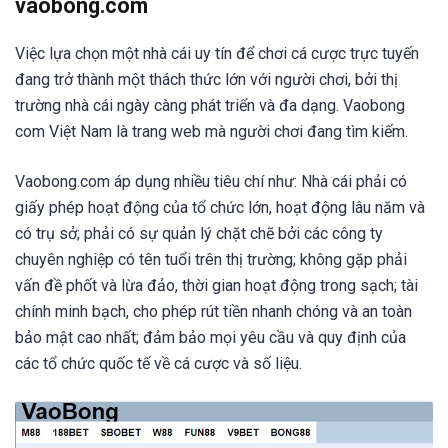
vaobong.com
Việc lựa chọn một nhà cái uy tín để chơi cá cược trực tuyến
đang trở thành một thách thức lớn với người chơi, bởi thị
trường nhà cái ngày càng phát triển và đa dạng. Vaobong
com Việt Nam là trang web mà người chơi đang tìm kiếm.
Vaobong.com áp dụng nhiều tiêu chí như: Nhà cái phải có
giấy phép hoạt động của tổ chức lớn, hoạt động lâu năm và
có trụ sở; phải có sự quản lý chặt chẽ bởi các công ty
chuyên nghiệp có tên tuổi trên thị trường; không gặp phải
vấn đề phốt và lừa đảo, thời gian hoạt động trong sạch; tài
chính minh bạch, cho phép rút tiền nhanh chóng và an toàn
bảo mật cao nhất; đảm bảo mọi yêu cầu và quy định của
các tổ chức quốc tế về cá cược và số liệu.