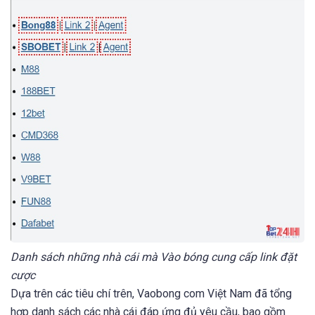
Danh sách những nhà cái mà Vào bóng cung cấp link đặt
cược
Dựa trên các tiêu chí trên, Vaobong com Việt Nam đã tổng
hợp danh sách các nhà cái đáp ứng đủ yêu cầu, bao gồm