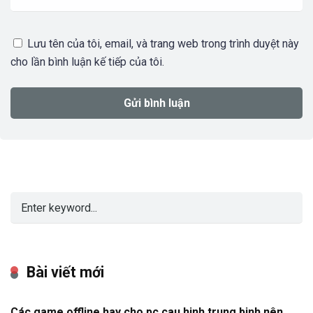
Lưu tên của tôi, email, và trang web trong trình duyệt này
cho lần bình luận kế tiếp của tôi.
Bài viết mới
Các game offline hay cho pc cau hinh trung binh nên