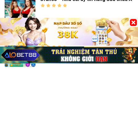
Game nổ hũ tại Cf68 Club
Lô Đề Xổ Số tại Cf68
Game bài đổi thưởng tại Cf68
Cf68 đang cung cấp những game bài, game cá cược,
lô đề xổ số cho hàng chục ngàn người sử dụng trên cả