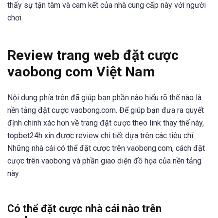
thấy sự tận tâm và cam kết của nhà cung cấp này với người
chơi.
Review trang web đặt cược
vaobong com Việt Nam
Nội dung phía trên đã giúp bạn phần nào hiểu rõ thế nào là
nền tảng đặt cược vaobong.com. Để giúp bạn đưa ra quyết
định chính xác hơn về trang đặt cược theo link thay thế này,
topbet24h xin được review chi tiết dựa trên các tiêu chí:
Những nhà cái có thể đặt cược trên vaobong.com, cách đặt
cược trên vaobong và phần giao diện đồ họa của nền tảng
này.
Có thể đặt cược nhà cái nào trên