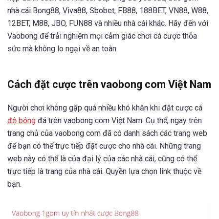
nhà cái Bong88, Viva88, Sbobet, FB88, 188BET, VN88, W88,
12BET, M88, JBO, FUN88 và nhiều nhà cái khác. Hãy đến với
Vaobong để trải nghiệm mọi cảm giác chơi cá cược thỏa
sức mà không lo ngại về an toàn.
Cách đặt cược trên vaobong com Việt Nam
Người chơi không gặp quá nhiều khó khăn khi đặt cược cá
độ bóng
đá trên vaobong com Việt Nam. Cụ thể, ngay trên
trang chủ của vaobong com đã có danh sách các trang web
để bạn có thể trực tiếp đặt cược cho nhà cái. Những trang
web này có thể là của đại lý của các nhà cái, cũng có thể
trực tiếp là trang của nhà cái. Quyền lựa chọn link thuộc về
bạn.