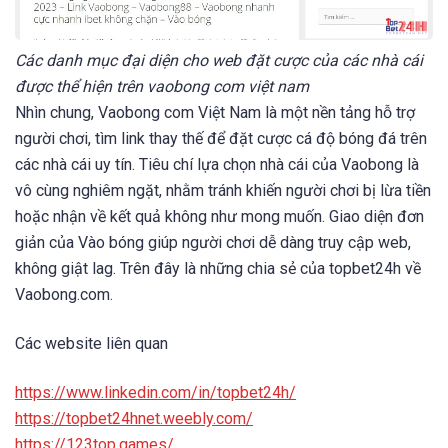
Các danh mục đại diện cho web đặt cược của các nhà cái
được thể hiện trên vaobong com việt nam
Nhìn chung, Vaobong com Việt Nam là một nền tảng hỗ trợ
người chơi, tìm link thay thế để đặt cược cá độ bóng đá trên
các nhà cái uy tín. Tiêu chí lựa chọn nhà cái của Vaobong là
vô cùng nghiêm ngặt, nhằm tránh khiến người chơi bị lừa tiền
hoặc nhận về kết quả không như mong muốn. Giao diện đơn
giản của Vào bóng giúp người chơi dễ dàng truy cập web,
không giật lag. Trên đây là những chia sẻ của topbet24h về
Vaobong.com.
Các website liên quan
https://www.linkedin.com/in/topbet24h/
https://topbet24hnet.weebly.com/
https://123top.games/