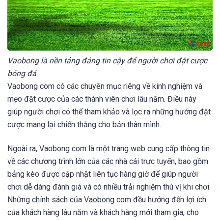
Vaobong là nền tảng đáng tin cậy để người chơi đặt cược
bóng đá
Vaobong com có các chuyên mục riêng về kinh nghiệm và
mẹo đặt cược của các thành viên chơi lâu năm. Điều này
giúp người chơi có thể tham khảo và lọc ra những hướng đặt
cược mang lại chiến thắng cho bản thân mình.
Ngoài ra, Vaobong com là một trang web cung cấp thông tin
về các chương trình lớn của các nhà cái trực tuyến, bao gồm
bảng kèo được cập nhật liên tục hàng giờ để giúp người
chơi dễ dàng đánh giá và có nhiều trải nghiệm thú vị khi chơi.
Những chính sách của Vaobong com đều hướng đến lợi ích
của khách hàng lâu năm và khách hàng mới tham gia, cho