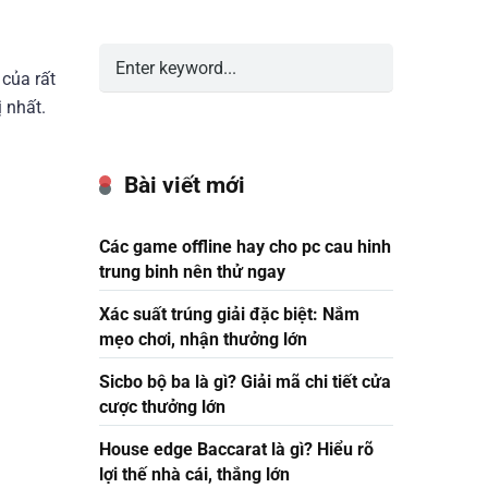
 của rất
 nhất.
Bài viết mới
Các game offline hay cho pc cau hinh
trung binh nên thử ngay
Xác suất trúng giải đặc biệt: Nắm
mẹo chơi, nhận thưởng lớn
Sicbo bộ ba là gì? Giải mã chi tiết cửa
cược thưởng lớn
House edge Baccarat là gì? Hiểu rõ
lợi thế nhà cái, thắng lớn