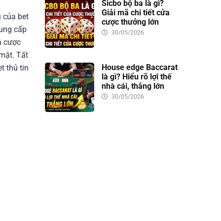
Sicbo bộ ba là gì?
Giải mã chi tiết cửa
 của bet
cược thưởng lớn
cung cấp
30/05/2026
á cược
mật. Tất
House edge Baccarat
 thủ tin
là gì? Hiểu rõ lợi thế
nhà cái, thắng lớn
30/05/2026