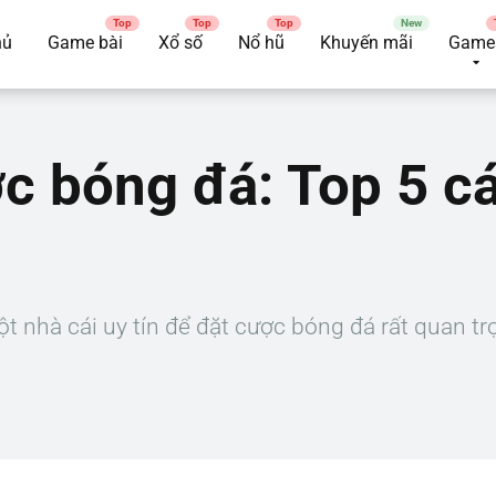
hủ
Game bài
Xổ số
Nổ hũ
Khuyến mãi
Game
c bóng đá: Top 5 cá
t nhà cái uy tín để đặt cược bóng đá rất quan tr