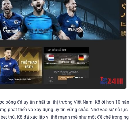
ợc bóng đá uy tín nhất tại thị trường Việt Nam. K8 ới hơn 10 nă
ừng phát triển và xây dựng uy tín vững chắc. Nhờ vào sự nỗ lực
ho bet thủ. K8 đã xác lập vị thế mạnh mẽ như một đế chế trong n