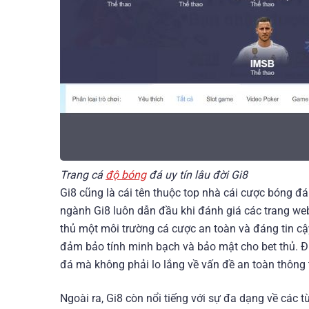
Trang cá
độ bóng
đá uy tín lâu đời Gi8
Gi8 cũng là cái tên thuộc top nhà cái cược bóng đá
ngành Gi8 luôn dẫn đầu khi đánh giá các trang web
thủ một môi trường cá cược an toàn và đáng tin cậ
đảm bảo tính minh bạch và bảo mật cho bet thủ. Đ
đá mà không phải lo lắng về vấn đề an toàn thông t
Ngoài ra, Gi8 còn nổi tiếng với sự đa dạng về các t