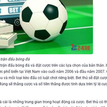
 trận đấu bóng đá
trận đấu bóng đá và đặt cược trên các lựa chọn của bản thân. 
được phổ biến tại Việt Nam vào cuối năm 2006 và đầu năm 2007.
à mỗi loại kèo đấu có luật chơi riêng biệt. Bet thủ sẽ đặt cược
đúng sẽ thắng cược và số tiền thắng được tính dựa trên tỷ lệ c
 cái là những trung gian trong hoạt động cá cược. Bet thủ có t