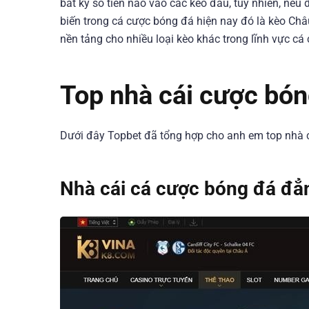
bất kỳ số tiền nào vào các kèo đấu, tuy nhiên, nếu 
biến trong cá cược bóng đá hiện nay đó là kèo Châu
nền tảng cho nhiều loại kèo khác trong lĩnh vực cá
Top nhà cái cược bóng
Dưới đây Topbet đã tổng hợp cho anh em top nhà c
Nhà cái cá cược bóng đá đẳ