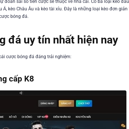
dự đoán sai số tiền cược sẽ thuộc về nhà cái. Có ba loại kèo đấ
 Á, kèo Châu Âu và kèo tài xỉu. Đây là những loại kèo đơn giản
 cược bóng đá.
 đá uy tín nhất hiện nay
ái cược bóng đá đáng trải nghiệm:
ng cấp K8