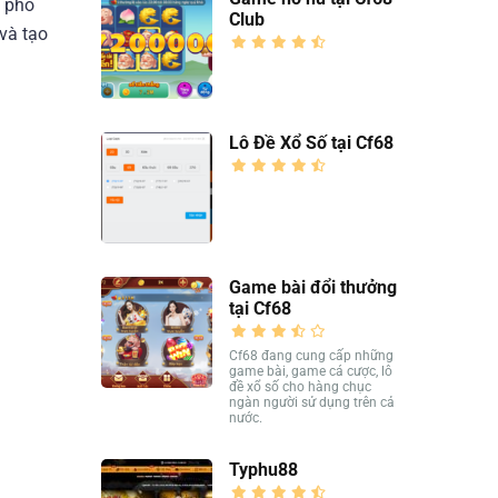
u phổ
Club
 và tạo
Lô Đề Xổ Số tại Cf68
Game bài đổi thưởng
tại Cf68
Cf68 đang cung cấp những
game bài, game cá cược, lô
đề xổ số cho hàng chục
ngàn người sử dụng trên cả
nước.
Typhu88