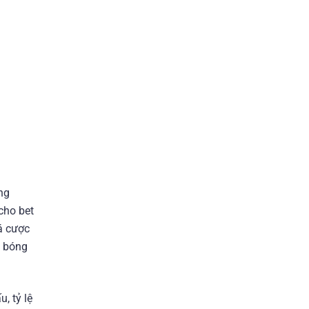
ng
cho bet
á cược
c bóng
, tỷ lệ