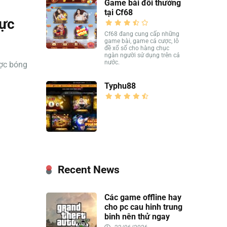
Game bài đổi thưởng
tại Cf68
cực
Cf68 đang cung cấp những
game bài, game cá cược, lô
đề xổ số cho hàng chục
ngàn người sử dụng trên cả
nước.
ược bóng
Typhu88
Recent News
Các game offline hay
cho pc cau hinh trung
binh nên thử ngay