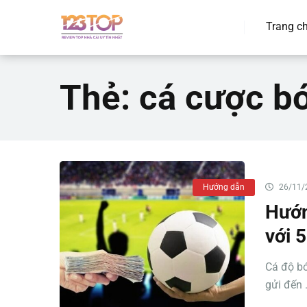
Trang c
Thẻ:
cá cược b
Hướng dẫn
26/11/
Hướn
với 
Cá độ bó
gửi đến .