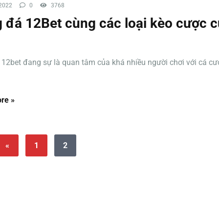
2022
0
3768
 đá 12Bet cùng các loại kèo cược 
12bet đang sự là quan tâm của khá nhiều người chơi với cá c
re »
«
1
2