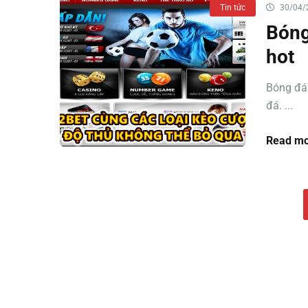
Tin tức
30/04/
Bóng
hot
Bóng đá 
đá. ...
Read mo