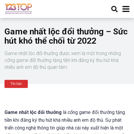
Game nhất lộc đổi thưởng – Sức
hút khó thể chối từ 2022
Game nhất lộc đổi thưởng được xem là một trong những
cổng game đổi thưởng tặng tiền khi đăng ký thu hút khá
nhiều anh em độ thủ quan tâm.
Tin tức
Game nhất lộc đổi thưởng
là cổng game đổi thưởng tặng
tiền khi đăng ký thu hút khá nhiều anh em độ thủ. Sự phát
triển công nghệ thông tin giúp nhà cái này xuất hiện là một