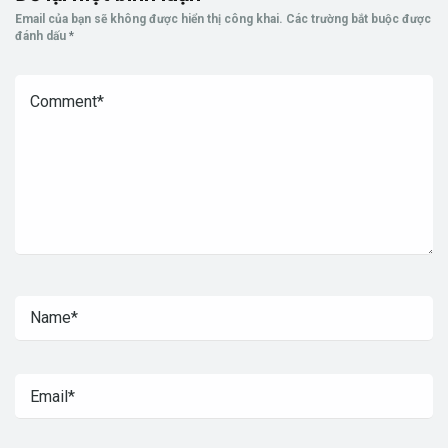
Email của bạn sẽ không được hiển thị công khai.
Các trường bắt buộc được
đánh dấu
*