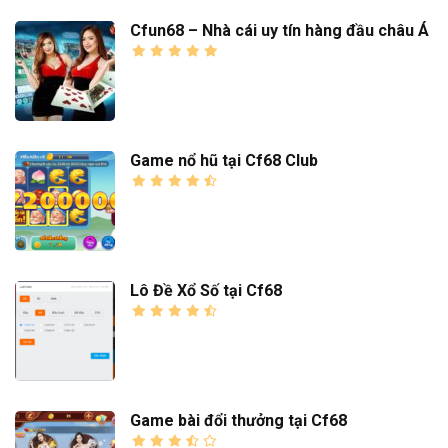
Cfun68 – Nhà cái uy tín hàng đầu châu Á
Game nổ hũ tại Cf68 Club
Lô Đề Xổ Số tại Cf68
Game bài đổi thưởng tại Cf68