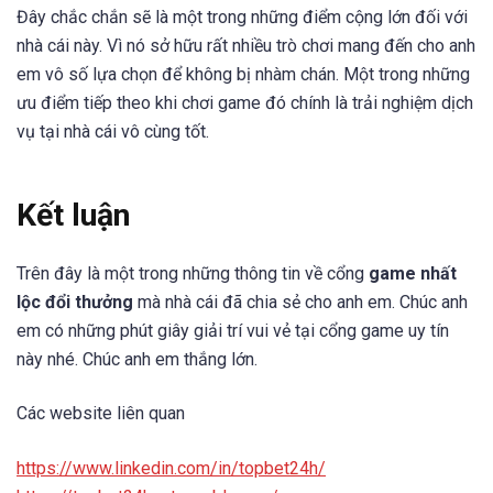
Đây chắc chắn sẽ là một trong những điểm cộng lớn đối với
nhà cái này. Vì nó sở hữu rất nhiều trò chơi mang đến cho anh
em vô số lựa chọn để không bị nhàm chán. Một trong những
ưu điểm tiếp theo khi chơi game đó chính là trải nghiệm dịch
vụ tại nhà cái vô cùng tốt.
Kết luận
Trên đây là một trong những thông tin về cổng
game nhất
lộc đổi thưởng
mà nhà cái đã chia sẻ cho anh em. Chúc anh
em có những phút giây giải trí vui vẻ tại cổng game uy tín
này nhé. Chúc anh em thắng lớn.
Các website liên quan
https://www.linkedin.com/in/topbet24h/