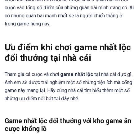
cược vào tổng số điểm của những quân bài mình đang có. Ai
có những quân bài mạnh nhất sẽ là người chiến thắng ở
trong game liêng này.
Ưu điểm khi chơi game nhất lộc
đổi thưởng tại nhà cái
Tham gia cá cược và chơi
game nhất lộc
tại nhà cái đực gì.
Anh em sẽ được trải nghiệm một số những tiện ích mà cổng
game này mang lại. Hãy cùng nhà cái tìm hiểu thêm một số
những ưu điểm nổi bật tại đây nhé.
Game nhất lộc đổi thưởng với kho game ăn
cược khổng lồ