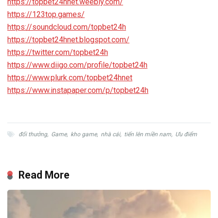
https://topbet24hnet.weebly.com/
https://123top.games/
https://soundcloud.com/topbet24h
https://topbet24hnet.blogspot.com/
https://twitter.com/topbet24h
https://www.diigo.com/profile/topbet24h
https://www.plurk.com/topbet24hnet
https://www.instapaper.com/p/topbet24h
đổi thưởng
,
Game
,
kho game
,
nhà cái
,
tiến lên miền nam
,
Ưu điểm
Read More