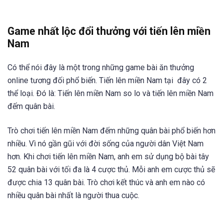
Game nhất lộc đổi thưởng với tiến lên miền
Nam
Có thể nói đây là một trong những game bài ăn thưởng
online tương đối phổ biến. Tiến lên miền Nam tại đây có 2
thể loại. Đó là: Tiến lên miền Nam so lo và tiến lên miền Nam
đếm quân bài.
Trò chơi tiến lên miền Nam đếm những quân bài phổ biến hơn
nhiều. Vì nó gần gũi với đời sống của người dân Việt Nam
hơn. Khi chơi tiến lên miền Nam, anh em sử dụng bộ bài tây
52 quân bài với tối đa là 4 cược thủ. Mỗi anh em cược thủ sẽ
được chia 13 quân bài. Trò chơi kết thúc và anh em nào có
nhiều quân bài nhất là người thua cuộc.