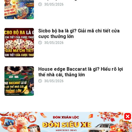
30/05/2026
Sicbo bộ ba là gì? Giải mã chi tiết cửa
cược thưởng lớn
30/05/2026
House edge Baccarat là gì? Hiểu rõ lợi
thế nhà cái, thắng lớn
30/05/2026