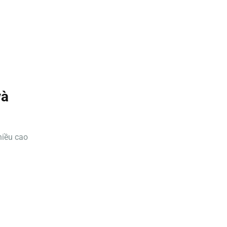
và
hiều cao