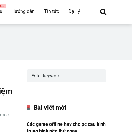
s
Hướng dẫn
Tin tức
Đại lý
hiệm
Bài viết mới
 mẹo ...
Các game offline hay cho pc cau hinh
trung binh nên thử ngay