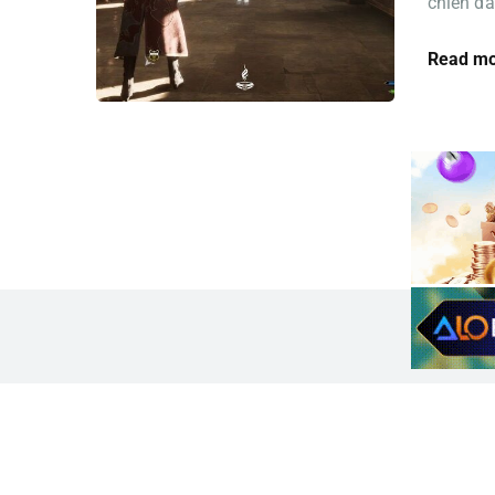
chiến đấ
Read mo
1
© Copyright 2026 123Top. Nhà tài trợ
Cf68
,
Gi8
,
Gi88