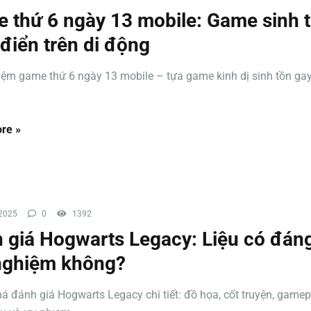
 thứ 6 ngày 13 mobile: Game sinh 
 điển trên di động
iệm game thứ 6 ngày 13 mobile – tựa game kinh dị sinh tồn gay
re »
2025
0
1392
 giá Hogwarts Legacy: Liệu có đán
 nghiệm không?
 đánh giá Hogwarts Legacy chi tiết: đồ họa, cốt truyện, gamep