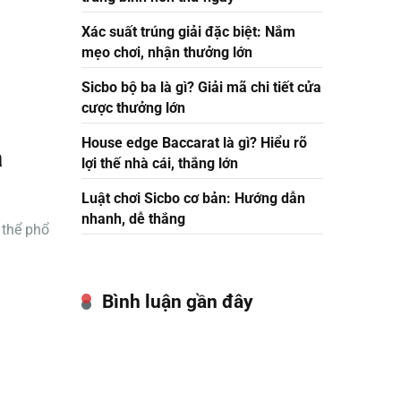
Xác suất trúng giải đặc biệt: Nắm
mẹo chơi, nhận thưởng lớn
Sicbo bộ ba là gì? Giải mã chi tiết cửa
cược thưởng lớn
House edge Baccarat là gì? Hiểu rõ
à
lợi thế nhà cái, thắng lớn
Luật chơi Sicbo cơ bản: Hướng dẫn
nhanh, dễ thắng
 thể phổ
Bình luận gần đây