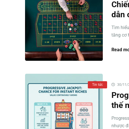
Chiế
dẫn c
Tìm hiểu
tăng cơ h
Read mo
Tin tức
30/11/
Prog
thế 
Progress
nhược đi