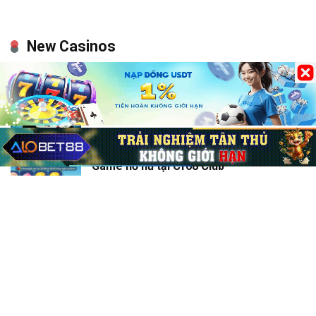
New Casinos
Cfun68 – Nhà cái uy tín hàng đầu châu Á
Game nổ hũ tại Cf68 Club
Lô Đề Xổ Số tại Cf68