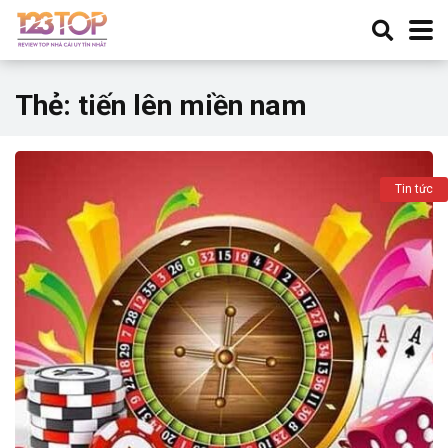
Thẻ:
tiến lên miền nam
Tin tức