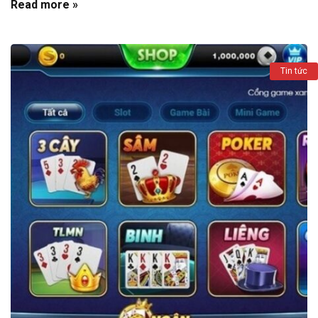
Read more »
Tin tức