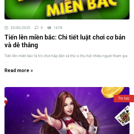
20/05/2025
0
1678
Tiến lên miền bắc: Chi tiết luật chơi cơ bản
và dễ thắng
Tiến lên miền bắc là trò chơi hấp dẫn và thú vị thu hút nhiều người tham gia
...
Read more »
Tin tức