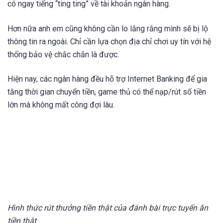
có ngay tiếng “ting ting” về tài khoản ngân hàng.
Hơn nữa anh em cũng không cần lo lắng rằng mình sẽ bị lộ
thông tin ra ngoài. Chỉ cần lựa chọn địa chỉ chơi uy tín với hệ
thống bảo vệ chắc chắn là được.
Hiện nay, các ngân hàng đều hỗ trợ Internet Banking để gia
tăng thời gian chuyển tiền, game thủ có thể nạp/rút số tiền
lớn mà không mất công đợi lâu.
Hình thức rút thưởng tiền thật của đánh bài trực tuyến ăn
tiền thật