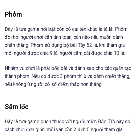
Phỏm
Đây là tựa game nổi bật còn có cái tên khác là tá lả. Phỏm
đòi hỏi người chơi cần tính toán, cân não nếu muốn dành
phần thắng. Phỏm sử dụng bộ bài Tây 52 lá, khi tham gia
mỗi người được chia 9 lá, người cầm cái được chia 10 lá.
Nhiệm vụ chơi là phải bốc bài và đánh sao cho các quân tạo
thành phỏm. Nếu có được 3 phỏm thì ù và dành chiến thắng,
nếu không ù người có số điểm thấp hơn thắng.
Sâm lốc
Đây là tựa game quen thuộc với người miền Bắc. Trò này có
cách chơi đơn giản, mỗi ván cần 2 đến 5 người tham gia.