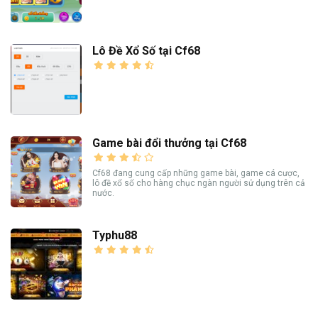
Lô Đề Xổ Số tại Cf68
Game bài đổi thưởng tại Cf68
Cf68 đang cung cấp những game bài, game cá cược,
lô đề xổ số cho hàng chục ngàn người sử dụng trên cả
nước.
Typhu88