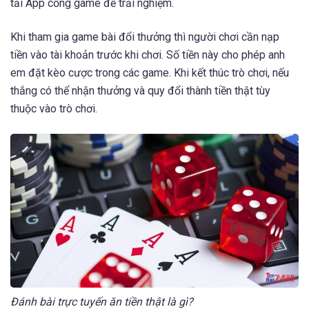
tải App cổng game để trải nghiệm.
Khi tham gia game bài đổi thưởng thì người chơi cần nạp
tiền vào tài khoản trước khi chơi. Số tiền này cho phép anh
em đặt kèo cược trong các game. Khi kết thúc trò chơi, nếu
thắng có thể nhận thưởng và quy đổi thành tiền thật tùy
thuộc vào trò chơi.
Đánh bài trực tuyến ăn tiền thật là gì?