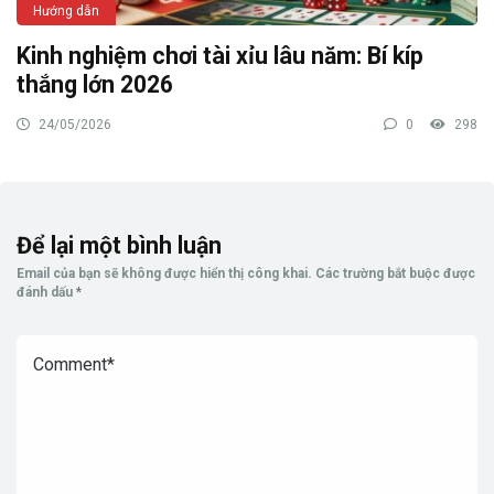
Hướng dẫn
Kinh nghiệm chơi tài xỉu lâu năm: Bí kíp
thắng lớn 2026
24/05/2026
0
298
Để lại một bình luận
Email của bạn sẽ không được hiển thị công khai.
Các trường bắt buộc được
đánh dấu
*