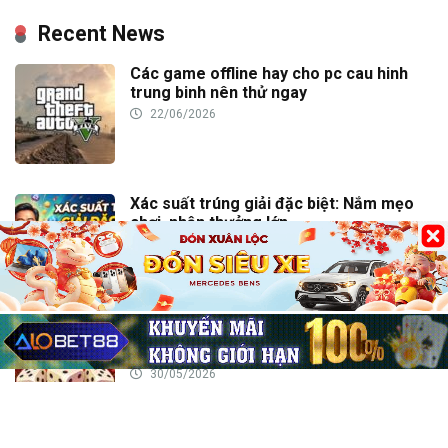
Recent News
Các game offline hay cho pc cau hinh
trung binh nên thử ngay
22/06/2026
Xác suất trúng giải đặc biệt: Nắm mẹo
chơi, nhận thưởng lớn
30/05/2026
Sicbo bộ ba là gì? Giải mã chi tiết cửa
cược thưởng lớn
30/05/2026