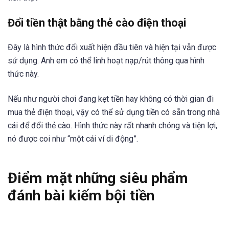
Đổi tiền thật bằng thẻ cào điện thoại
Đây là hình thức đổi xuất hiện đầu tiên và hiện tại vẫn được
sử dụng. Anh em có thể linh hoạt nạp/rút thông qua hình
thức này.
Nếu như người chơi đang kẹt tiền hay không có thời gian đi
mua thẻ điện thoại, vậy có thể sử dụng tiền có sẵn trong nhà
cái để đổi thẻ cào. Hình thức này rất nhanh chóng và tiện lợi,
nó được coi như “một cái ví di động”.
Điểm mặt những siêu phẩm
đánh bài kiếm bội tiền