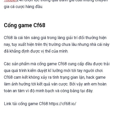
gia cá cược hàng đầu.
Cổng game Cf68
Cf68 là cái tên sáng giá trong làng giải trí đổi thưởng hiện
nay, tuy xuất hiện trên thị trường chưa lâu nhưng nhà cái này
đã khẳng định được vị thế của mình.
Các sản phẩm mà cổng game Cf68 cung cấp đều được trải
qua quá trình kiểm duyệt kĩ lưỡng mới tới tay người chơi.
Cf68 cam kết không xảy ra tình trạng gian lận, hack game
làm ảnh hưởng tới kết quả ván cược. Bởi vậy anh em hoàn
toàn an tâm vì độ minh bạch và công bằng tại đây.
Link tải cổng game Cf68 https://cf68.io/