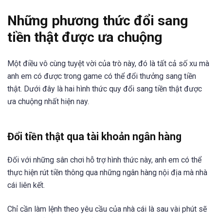
Những phương thức đổi sang
tiền thật được ưa chuộng
Một điều vô cùng tuyệt vời của trò này, đó là tất cả số xu mà
anh em có được trong game có thể đổi thưởng sang tiền
thật. Dưới đây là hai hình thức quy đổi sang tiền thật được
ưa chuộng nhất hiện nay.
Đổi tiền thật qua tài khoản ngân hàng
Đối với những sân chơi hỗ trợ hình thức này, anh em có thể
thực hiện rút tiền thông qua những ngân hàng nội địa mà nhà
cái liên kết.
Chỉ cần làm lệnh theo yêu cầu của nhà cái là sau vài phút sẽ