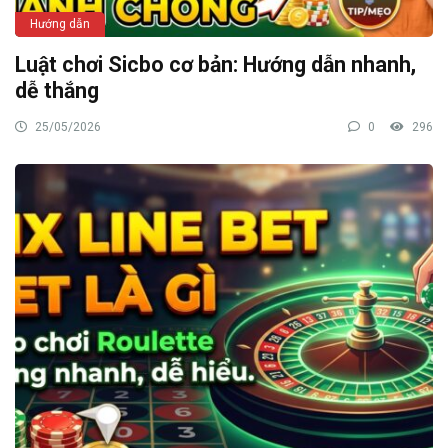
Hướng dẫn
Luật chơi Sicbo cơ bản: Hướng dẫn nhanh,
dễ thắng
25/05/2026
0
296