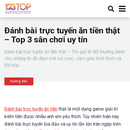
Đánh bài trực tuyến ăn tiền thật
– Top 3 sân chơi uy tín
Đánh bài trực tuyến ăn tiền thật – Trò giải trí đổi thưởng dành
cho những tín đồ đam mê cá cược, cảm giác kích thích và
hồi hộp.
Hướng dẫn
Đánh bài trực tuyến ăn tiền
thật là một dạng game giải trí
kiếm tiền được nhiều anh em yêu thích. Tuy nhiên hiện nay
đánh bài trực tuyến lừa đảo và uy tín lẫn lộn tràn ngập trên