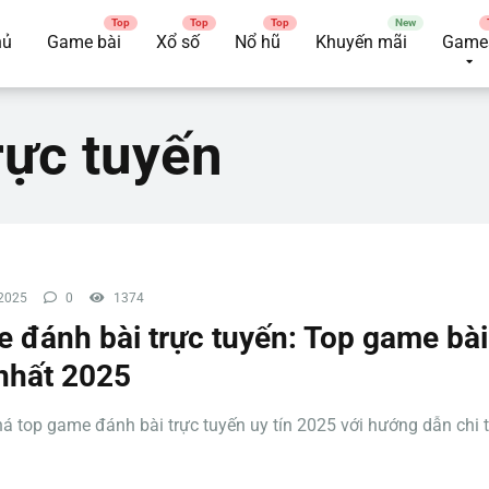
hủ
Game bài
Xổ số
Nổ hũ
Khuyến mãi
Game
rực tuyến
2025
0
1374
 đánh bài trực tuyến: Top game bài
nhất 2025
 top game đánh bài trực tuyến uy tín 2025 với hướng dẫn chi ti