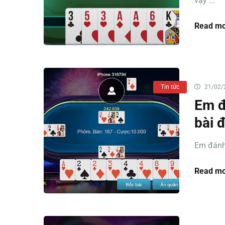
vậy ...
Read mo
Tin tức
21/02/
Em đ
bài 
Em đánh 
Read mo