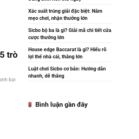
Xác suất trúng giải đặc biệt: Nắm
mẹo chơi, nhận thưởng lớn
Sicbo bộ ba là gì? Giải mã chi tiết cửa
cược thưởng lớn
House edge Baccarat là gì? Hiểu rõ
5 trò
lợi thế nhà cái, thắng lớn
Luật chơi Sicbo cơ bản: Hướng dẫn
nhanh, dễ thắng
anh bai
Bình luận gần đây