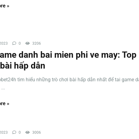
re »
2023
0
3206
game danh bai mien phi ve may: Top 
 bài hấp dẫn
bet24h tìm hiểu những trò chơi bài hấp dẫn nhất để tai game d
...
re »
2023
0
3006