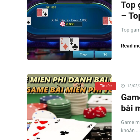
Top 
– To
Top game
Read mo
Tin tức
13/03/
Game
bài 
Game mie
khoản ...