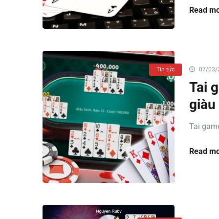
Read mo
Tin tức
07/03/
Tai 
giàu 
Tai game
Read mo