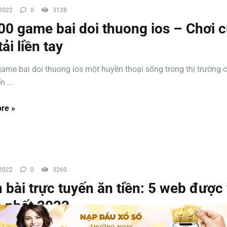
2022
0
3128
00 game bai doi thuong ios – Chơi 
tải liền tay
ame bai doi thuong ios một huyền thoại sống trong thị trường 
n ...
re »
2022
0
3260
 bài trực tuyến ăn tiền: 5 web được
h nhất 2022