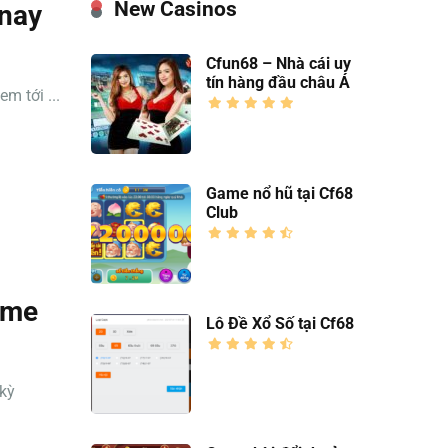
New Casinos
 nay
Cfun68 – Nhà cái uy
tín hàng đầu châu Á
m tới ...
Game nổ hũ tại Cf68
Club
ame
Lô Đề Xổ Số tại Cf68
 kỳ