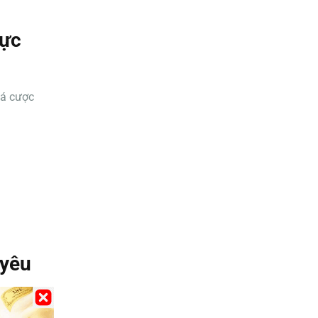
cực
cá cược
 yêu