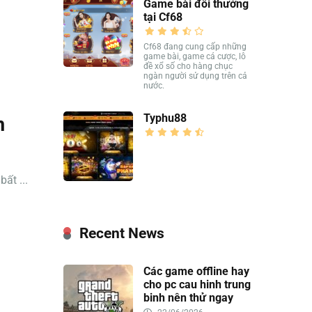
Game bài đổi thưởng
tại Cf68
Cf68 đang cung cấp những
game bài, game cá cược, lô
đề xổ số cho hàng chục
ngàn người sử dụng trên cả
nước.
Typhu88
m
ất ...
Recent News
Các game offline hay
cho pc cau hinh trung
binh nên thử ngay