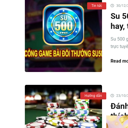
Tin tức
30/12/
Su 5
hay, 
Su 500 g
trực tuyế
Read mo
Hướng dẫn
23/10/
Đánh
thíc