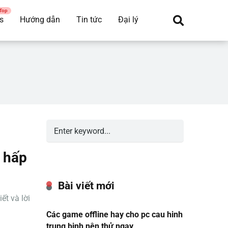
s
Hướng dẫn
Tin tức
Đại lý
 hấp
Bài viết mới
ết và lời
Các game offline hay cho pc cau hinh
trung binh nên thử ngay