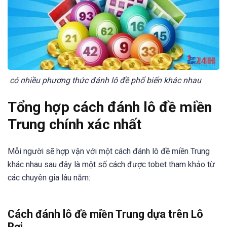
có nhiều phương thức đánh lô đề phổ biến khác nhau
Tổng hợp cách đánh lô đề miền
Trung chính xác nhất
Mỗi người sẽ hợp vận với một cách đánh lô đề miền Trung
khác nhau sau đây là một số cách được tobet tham khảo từ
các chuyên gia lâu năm:
Cách đánh lô đề miền Trung dựa trên Lô
Rơi