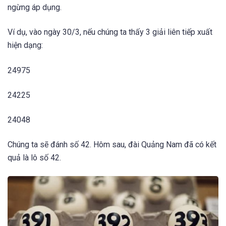
ngừng áp dụng.
Ví dụ, vào ngày 30/3, nếu chúng ta thấy 3 giải liên tiếp xuất
hiện dạng:
24975
24225
24048
Chúng ta sẽ đánh số 42. Hôm sau, đài Quảng Nam đã có kết
quả là lô số 42.