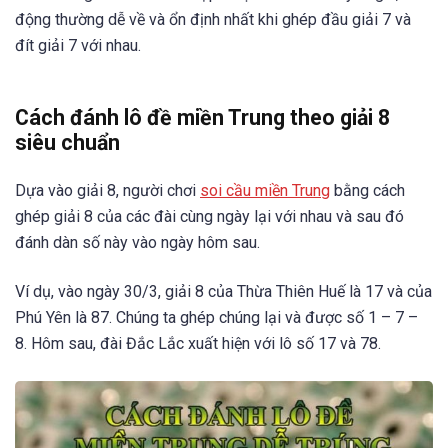
động thường dễ về và ổn định nhất khi ghép đầu giải 7 và
đít giải 7 với nhau.
Cách đánh lô đề miền Trung theo giải 8
siêu chuẩn
Dựa vào giải 8, người chơi
soi cầu miền Trung
bằng cách
ghép giải 8 của các đài cùng ngày lại với nhau và sau đó
đánh dàn số này vào ngày hôm sau.
Ví dụ, vào ngày 30/3, giải 8 của Thừa Thiên Huế là 17 và của
Phú Yên là 87. Chúng ta ghép chúng lại và được số 1 – 7 –
8. Hôm sau, đài Đắc Lắc xuất hiện với lô số 17 và 78.