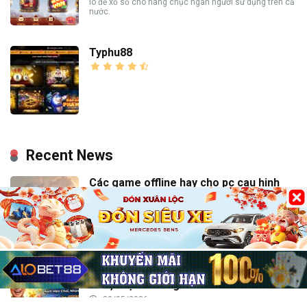
lô đề xổ số cho hàng chục ngàn người sử dụng trên cả
nước.
Typhu88
Recent News
Các game offline hay cho pc cau hinh
trung binh nên thử ngay
22/06/2026
Xác suất trúng giải đặc biệt: Nắm mẹo
chơi, nhận thưởng lớn
30/05/2026