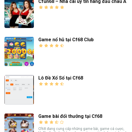
Cfun68 – Nhà cái uy tín hàng đầu châu Á
Game nổ hũ tại Cf68 Club
Lô Đề Xổ Số tại Cf68
Game bài đổi thưởng tại Cf68
Cf68 đang cung cấp những game bài, game cá cược,