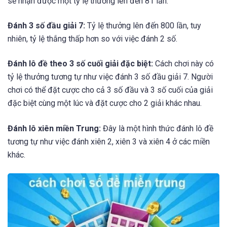
sẽ nhận được một tỷ lệ thưởng lên đến 81 lần.
Đánh 3 số đầu giải 7:
Tỷ lệ thưởng lên đến 800 lần, tuy
nhiên, tỷ lệ thắng thấp hơn so với việc đánh 2 số.
Đánh lô đề theo 3 số cuối giải đặc biệt:
Cách chơi này có
tỷ lệ thưởng tương tự như việc đánh 3 số đầu giải 7. Người
chơi có thể đặt cược cho cả 3 số đầu và 3 số cuối của giải
đặc biệt cùng một lúc và đặt cược cho 2 giải khác nhau.
Đánh lô xiên miền Trung:
Đây là một hình thức đánh lô đề
tương tự như việc đánh xiên 2, xiên 3 và xiên 4 ở các miền
khác.