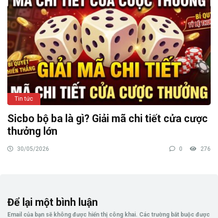
Tin tức
Sicbo bộ ba là gì? Giải mã chi tiết cửa cược
thưởng lớn
30/05/2026
0
276
Để lại một bình luận
Email của bạn sẽ không được hiển thị công khai.
Các trường bắt buộc được