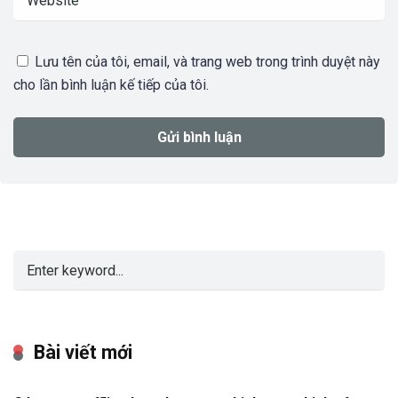
Lưu tên của tôi, email, và trang web trong trình duyệt này
cho lần bình luận kế tiếp của tôi.
Bài viết mới