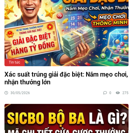
Tin tức
Xác suất trúng giải đặc biệt: Nắm mẹo chơi,
nhận thưởng lớn
30/05/2026
0
275