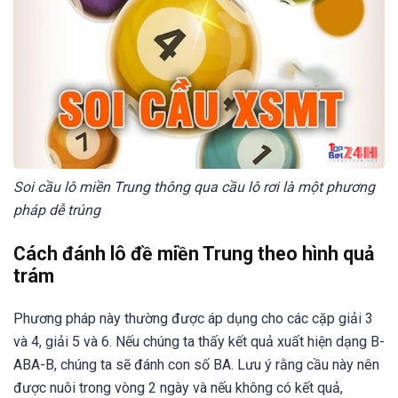
Soi cầu lô miền Trung thông qua cầu lô rơi là một phương
pháp dễ trúng
Cách đánh lô đề miền Trung theo hình quả
trám
Phương pháp này thường được áp dụng cho các cặp giải 3
và 4, giải 5 và 6. Nếu chúng ta thấy kết quả xuất hiện dạng B-
ABA-B, chúng ta sẽ đánh con số BA. Lưu ý rằng cầu này nên
được nuôi trong vòng 2 ngày và nếu không có kết quả,