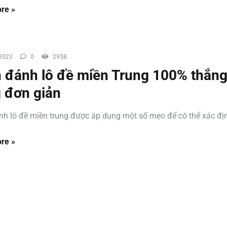
re »
2023
0
2958
 đánh lô đề miền Trung 100% thắng
 đơn giản
h lô đề miền trung được áp dụng một số mẹo để có thể xác định
re »