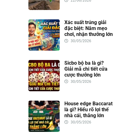
22/06/2026
Xác suất trúng giải
đặc biệt: Nắm mẹo
chơi, nhận thưởng lớn
30/05/2026
Sicbo bộ ba là gì?
Giải mã chi tiết cửa
cược thưởng lớn
30/05/2026
House edge Baccarat
là gì? Hiểu rõ lợi thế
nhà cái, thắng lớn
30/05/2026