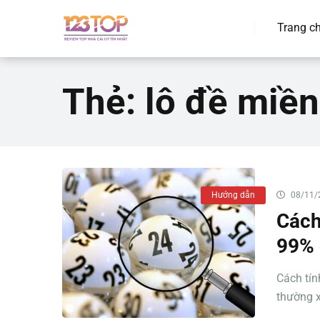
Trang c
Thẻ:
lô đề miề
Hướng dẫn
08/11/
Cách
99% 
Cách tín
thường x