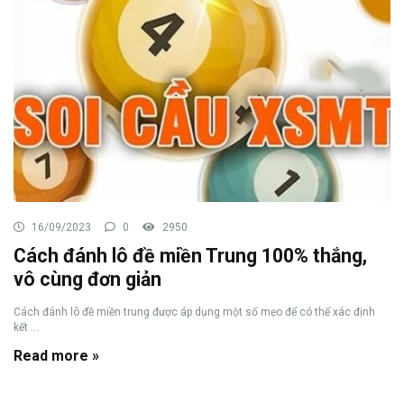
16/09/2023
0
2950
Cách đánh lô đề miền Trung 100% thắng,
vô cùng đơn giản
Cách đánh lô đề miền trung được áp dụng một số mẹo để có thể xác định
kết ...
Read more »