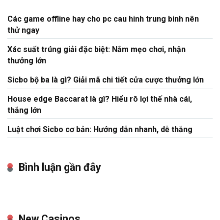
Các game offline hay cho pc cau hinh trung binh nên
thử ngay
Xác suất trúng giải đặc biệt: Nắm mẹo chơi, nhận
thưởng lớn
Sicbo bộ ba là gì? Giải mã chi tiết cửa cược thưởng lớn
House edge Baccarat là gì? Hiểu rõ lợi thế nhà cái,
thắng lớn
Luật chơi Sicbo cơ bản: Hướng dẫn nhanh, dễ thắng
Bình luận gần đây
New Casinos