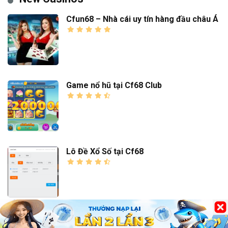
Cfun68 – Nhà cái uy tín hàng đầu châu Á
Game nổ hũ tại Cf68 Club
Lô Đề Xổ Số tại Cf68
Game bài đổi thưởng tại Cf68