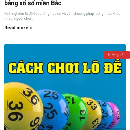
bảng xổ số miền Bắc
Kinh nghiệm lô đề được tổng hợp có vô vàn phương pháp, công thức khác
nhau, người chơi ...
Read more »
Hướng dẫn