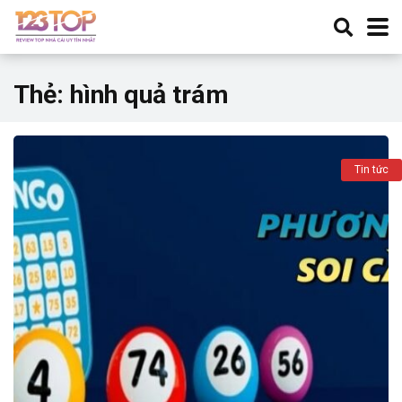
Thẻ:
hình quả trám
Tin tức