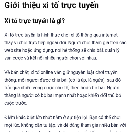
Giới thiệu xì tố trực tuyến
Xì tố trực tuyến là gì?
Xì tố trực tuyến là hình thức chơi xì tố thông qua internet,
thay vì chơi trực tiếp ngoài đời. Người chơi tham gia trên các
website hoặc ứng dụng, nơi hệ thống sẽ chia bài, quản lý
ván cược và kết nối nhiều người chơi với nhau.
Về bản chất, xì tố online vẫn giữ nguyên luật chơi truyền
thống: mỗi người được chia bài (có lá úp, lá ngửa), sau đó
trải qua nhiều vòng cược như tố, theo hoặc bỏ bài. Người
thắng là người có bộ bài mạnh nhất hoặc khiến đối thủ bỏ
cuộc trước.
Điểm khác biệt lớn nhất nằm ở sự tiện lợi. Bạn có thể chơi
mọi lúc, không cần tụ tập, và dễ dàng tham gia nhiều bàn với