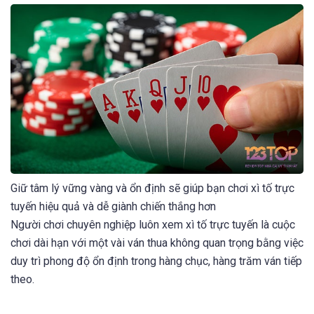
Giữ tâm lý vững vàng và ổn định sẽ giúp bạn chơi xì tố trực
tuyến hiệu quả và dễ giành chiến thắng hơn
Người chơi chuyên nghiệp luôn xem xì tố trực tuyến là cuộc
chơi dài hạn với một vài ván thua không quan trọng bằng việc
duy trì phong độ ổn định trong hàng chục, hàng trăm ván tiếp
theo.