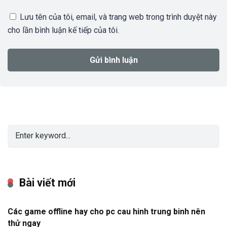
Lưu tên của tôi, email, và trang web trong trình duyệt này
cho lần bình luận kế tiếp của tôi.
Bài viết mới
Các game offline hay cho pc cau hinh trung binh nên
thử ngay