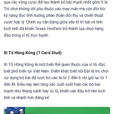
qua các vòng cược để tạo thành bộ bài mạnh nhất gồm 5 lá.
Trò chơi không chỉ phụ thuộc vào may mắn mà còn đòi hỏi
kỹ năng đọc tình huống, phán đoán đối thủ và chiến thuật
cược hợp lý. Chính sự cân bằng giữa yếu tố trí tuệ và tính
kịch tính đã khiến Texas Hold’em trở thành lựa chọn hàng
đầu trong xì tố trực tuyến.
Xì Tố Hồng Kông (7 Card Stud)
Xì Tố Hồng Kông là một biến thể quen thuộc của xì tố, đặc
biệt phổ biến tại Việt Nam. Điểm khác biệt nổi bật là trò chơi
sử dụng bộ bài đã lược bỏ các lá từ 2 đến 6 chỉ giữ lại từ 7
đến Át. Điều này làm tăng xác suất xuất hiện các bộ bài
mạnh như thùng sảnh hay cù lũ, khiến ván đấu trở nên kịch
tính và nhanh hơn đáng kể.