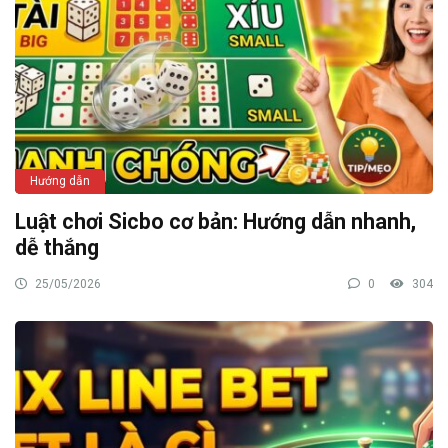
Hướng dẫn
Luật chơi Sicbo cơ bản: Hướng dẫn nhanh,
dễ thắng
25/05/2026
0
304