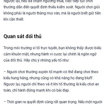
Ngược lại, nếu đã chạm ngưỡng thua, việc tiếp tục chơi
thường dẫn đến quyết định thiếu kiểm soát. Người chơi giỏi
không phải là người thắng mọi ván, mà là người biết giữ tiền
khi cần thiết.
Quan sát đối thủ
Trong môi trường xì tố trực tuyến, bạn không thấy được biểu
cảm khuôn mặt, nhưng hành vi cược lại chính là ngôn ngữ
của đối thủ. Hãy chú ý những yếu tố như:
– Người chơi thường xuyên tố mạnh có thể đang chơi theo
kiểu hung hăng, nhưng cũng có khả năng họ đang bluff.
Ngược lại, người chỉ theo và ít khi tố thường là kiểu chơi an
toàn, chỉ hành động mạnh khi có bài đẹp.
– Thời gian ra quyết định cũng rất quan trọng. Nếu một người