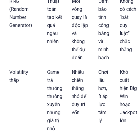
RNG
Thuật
Mỗi
Đảm
Không
(Random
toán
vòng
bảo
có cách
Number
tạo kết
quay là
tính
“bắt
Generator)
quả
độc lập
công
quy
ngẫu
và
bằng
luật”
nhiên
không
và
chắc
thể dự
minh
thắng
đoán
bạch
Volatility
Game
Nhiều
Chơi
Khó
thấp
trả
chiến
lâu
xuất
thưởng
thắng
hơn,
hiện Big
thường
nhỏ để
ít áp
Win
xuyên
duy trì
lực
hoặc
nhưng
vốn
tâm
Jackpot
giá trị
lý
lớn
nhỏ