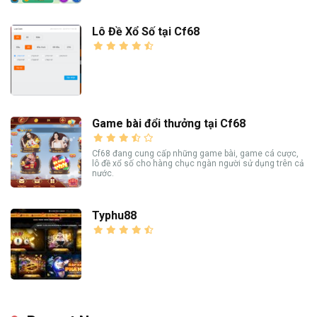
Lô Đề Xổ Số tại Cf68
Game bài đổi thưởng tại Cf68
Cf68 đang cung cấp những game bài, game cá cược,
lô đề xổ số cho hàng chục ngàn người sử dụng trên cả
nước.
Typhu88