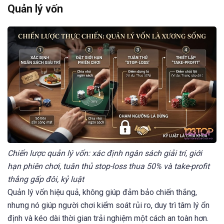
Quản lý vốn
Chiến lược quản lý vốn: xác định ngân sách giải trí, giới
hạn phiên chơi, tuân thủ stop-loss thua 50% và take-profit
thắng gấp đôi, kỷ luật
Quản lý vốn hiệu quả, không giúp đảm bảo chiến thắng,
nhưng nó giúp người chơi kiểm soát rủi ro, duy trì tâm lý ổn
định và kéo dài thời gian trải nghiệm một cách an toàn hơn.