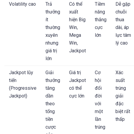
Volatility cao
Trả
Có thể
Tiềm
Dễ gặp
thưởng
xuất
năng
chuỗi
ít
hiện Big
thắng
thua
thường
Win,
cực
dài, áp
xuyên
Mega
lớn
lực tâm
nhưng
Win,
lý cao
giá trị
Jackpot
lớn
Jackpot lũy
Giải
Giá trị
Cơ
Xác
tiến
thưởng
Jackpot
hội
suất
(Progressive
tăng
có thể
đổi
trúng
Jackpot)
dần
cực lớn
đời
giải
theo
với
đặc
tổng
một
biệt rất
tiền
lần
thấp
cược
trúng