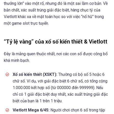
thưởng lớn” vào một rổ, nhưng đó là một sai lầm cơ bản. Về
bản chất, xác suất trúng giải đặc biệt, hàng chục tỷ của
Vietlott khác xa về mặt toán học so với việc “nổ hũ” trong
một game slot trực tuyến.
“Tỷ lệ vàng” của xổ số kiến thiết & Vietlott
Đây là mảng quen thuộc nhất, nơi các con số được công bố
khá minh bạch.
Xổ số kiến thiết (XSKT):
Thường có bộ số 5 hoặc 6
chữ số. Ví dụ, với giải đặc biệt 6 chữ số, có tổng cộng
1.000.000 kết hợp số (từ 000000 đến 999999). Nếu
chỉ có 1 giải đặc biệt duy nhất, xác suất trúng giải đặc
biệt của bạn là 1 trên 1 triệu.
Vietlott Mega 6/45:
Người chơi chọn 6 số trong tập