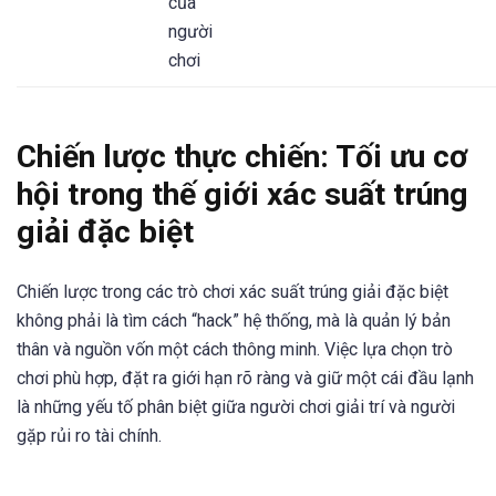
của
người
chơi
Chiến lược thực chiến: Tối ưu cơ
hội trong thế giới xác suất trúng
giải đặc biệt
Chiến lược trong các trò chơi xác suất trúng giải đặc biệt
không phải là tìm cách “hack” hệ thống, mà là quản lý bản
thân và nguồn vốn một cách thông minh. Việc lựa chọn trò
chơi phù hợp, đặt ra giới hạn rõ ràng và giữ một cái đầu lạnh
là những yếu tố phân biệt giữa người chơi giải trí và người
gặp rủi ro tài chính.