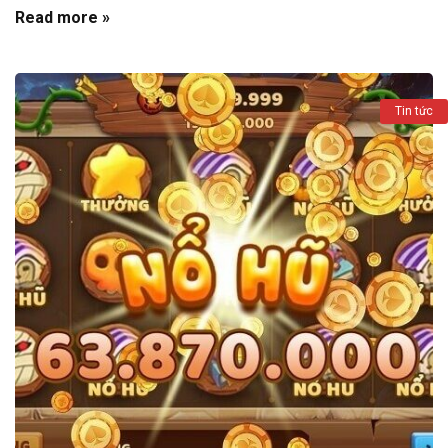
Read more »
Tin tức