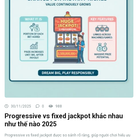
30/11/2025
0
988
Progressive vs fixed jackpot khác nhau
như thế nào 2025
Progressive vs fixed jackpot được so sánh rõ ràng, giúp người chơi hiểu ưu