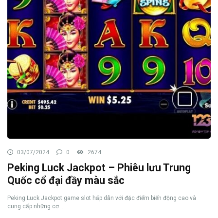
03/07/2024
0
2674
Peking Luck Jackpot – Phiêu lưu Trung
Quốc cổ đại đầy màu sắc
Peking Luck Jackpot game slot hấp dẫn với đặc điểm biến động cao và
cung cấp những cơ ...