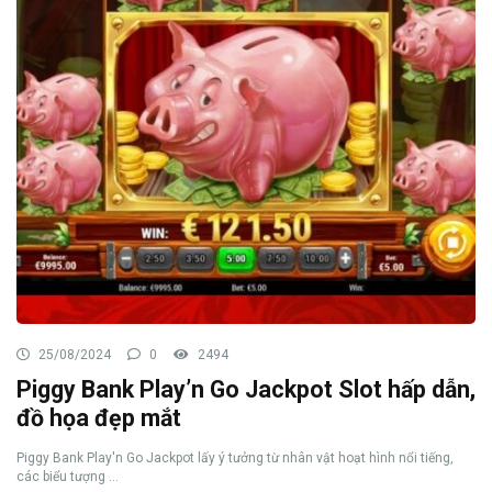
25/08/2024
0
2494
Piggy Bank Play’n Go Jackpot Slot hấp dẫn,
đồ họa đẹp mắt
Piggy Bank Play'n Go Jackpot lấy ý tưởng từ nhân vật hoạt hình nổi tiếng,
các biểu tượng ...