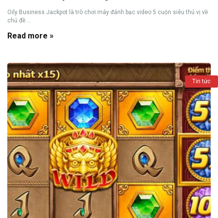
Oily Business Jackpot là trò chơi máy đánh bạc video 5 cuộn siêu thú vị về
chủ đề ...
Read more »
Tin tức