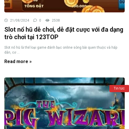
21/08/2024
0
2538
Slot nổ hũ dễ chơi, dễ đặt cược với đa dạng
trò chơi tại 123TOP
Slot nổ hũ là thể loại game đánh bạc online sòng bài quen thuộc và hấp
dẫn, cơ ...
Read more »
Tin tức