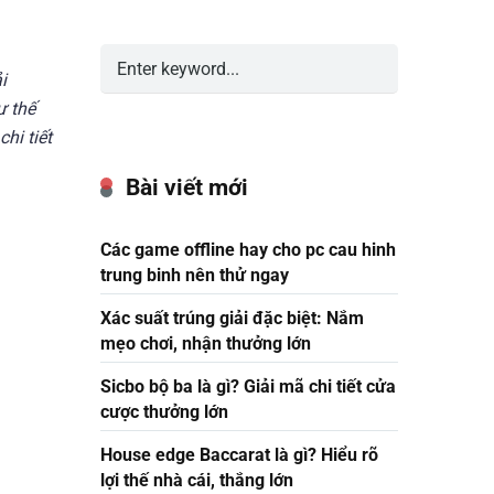
i
ư thế
chi tiết
Bài viết mới
Các game offline hay cho pc cau hinh
trung binh nên thử ngay
Xác suất trúng giải đặc biệt: Nắm
mẹo chơi, nhận thưởng lớn
Sicbo bộ ba là gì? Giải mã chi tiết cửa
cược thưởng lớn
House edge Baccarat là gì? Hiểu rõ
lợi thế nhà cái, thắng lớn