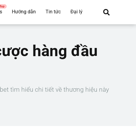
s
Hướng dẫn
Tin tức
Đại lý
 cược hàng đầu
t tìm hiểu chi tiết về thương hiệu này