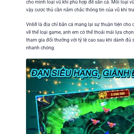
cho mình loại vũ khí phù hợp để săn cá. Mỗi loại v
vậy cược thủ cần nắm chắc thông tin của vũ khí tr
Vn68 là địa chỉ bắn cá mang lại sự thuận tiện cho
về thể loại game, anh em có thể thoải mái lựa chọ
tham gia đổi thưởng với tỷ lệ cao sau khi dành đủ 
nhanh chóng.