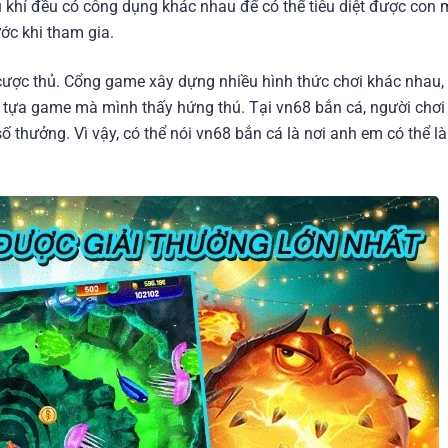
ũ khí đều có công dụng khác nhau để có thể tiêu diệt được con m
ước khi tham gia.
 cược thủ. Cổng game xây dựng nhiều hình thức chơi khác nhau
n tựa game mà mình thấy hứng thú. Tại vn68 bắn cá, người chơi
số thưởng. Vì vậy, có thể nói vn68 bắn cá là nơi anh em có thể l