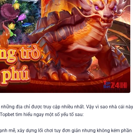
hững địa chỉ được truy cập nhiều nhất. Vậy vì sao nhà cái này 
Topbet tìm hiểu ngay một số yếu tố sau:
ạnh mẽ, xây dựng lối chơi tuy đơn giản nhưng không kém phần 