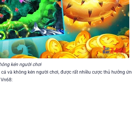
không kén người chơi
n cá và không kén người chơi, được rất nhiều cược thủ hưởng ứ
i Vn68: