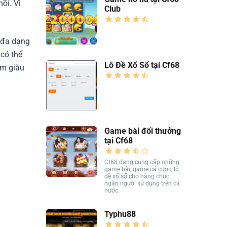
ồi. Vì
Club
, đa dạng
 có thể
Lô Đề Xổ Số tại Cf68
àm giàu
Game bài đổi thưởng
tại Cf68
Cf68 đang cung cấp những
game bài, game cá cược, lô
đề xổ số cho hàng chục
ngàn người sử dụng trên cả
nước.
Typhu88