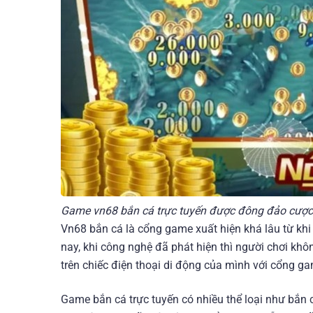
Game vn68 bắn cá trực tuyến được đông đảo cược 
Vn68 bắn cá là cổng game xuất hiện khá lâu từ khi
nay, khi công nghệ đã phát hiện thì người chơi kh
trên chiếc điện thoại di động của mình với cổng g
Game bắn cá trực tuyến có nhiều thể loại như bắn c