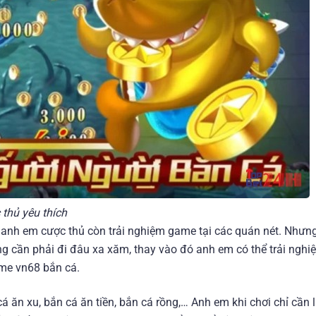
thủ yêu thích
 anh em cược thủ còn trải nghiệm game tại các quán nét. Nhưn
ông cần phải đi đâu xa xăm, thay vào đó anh em có thể trải ngh
ame vn68 bắn cá.
á ăn xu, bắn cá ăn tiền, bắn cá rồng,… Anh em khi chơi chỉ cần 