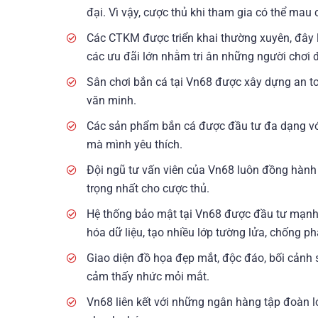
đại. Vì vậy, cược thủ khi tham gia có thể mau
Các CTKM được triển khai thường xuyên, đây 
các ưu đãi lớn nhằm tri ân những người chơi 
Sân chơi bắn cá tại Vn68 được xây dựng an t
văn minh.
Các sản phẩm bắn cá được đầu tư đa dạng với 
mà mình yêu thích.
Đội ngũ tư vấn viên của Vn68 luôn đồng hành
trọng nhất cho cược thủ.
Hệ thống bảo mật tại Vn68 được đầu tư mạnh 
hóa dữ liệu, tạo nhiều lớp tường lửa, chống p
Giao diện đồ họa đẹp mắt, độc đáo, bối cảnh s
cảm thấy nhức mỏi mắt.
Vn68 liên kết với những ngân hàng tập đoàn lớ