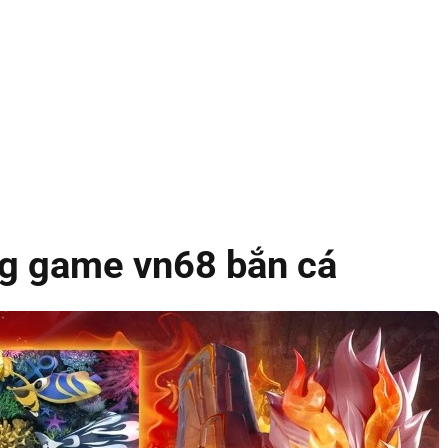
ng game vn68 bắn cá