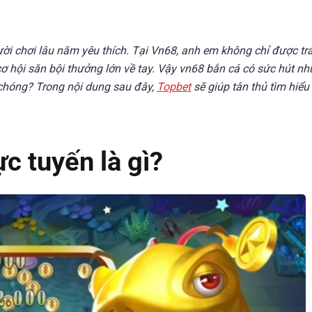
i chơi lâu năm yêu thích. Tại Vn68, anh em không chỉ được trả
 hội săn bội thưởng lớn về tay. Vậy vn68 bắn cá có sức hút nh
 chóng? Trong nội dung sau đây,
Topbet
sẽ giúp tân thủ tìm hiểu 
c tuyến là gì?