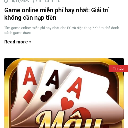
18/11/2025
0
1034
Game online miễn phí hay nhất: Giải trí
không cần nạp tiền
Tìm game online miễn phí hay nhất cho PC và điện thoại? Khám phá danh
sách game được ...
Read more »
Tin tức