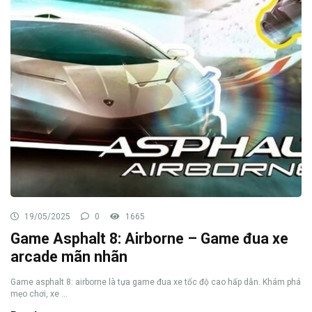
19/05/2025
0
1665
Game Asphalt 8: Airborne – Game đua xe
arcade mãn nhãn
Game asphalt 8: airborne là tựa game đua xe tốc độ cao hấp dẫn. Khám phá
mẹo chơi, xe ...