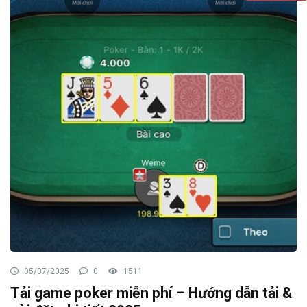
05/07/2025
0
1511
Tải game poker miễn phí – Hướng dẫn tải &