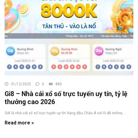
31/12/2025
0
885
Gi8 – Nhà cái xổ số trực tuyến uy tín, tỷ lệ
thưởng cao 2026
Gi8 là nhà cái xổ số trực tuyến uy tín hàng đầu Châu Á với lô đề online, ...
Read more »