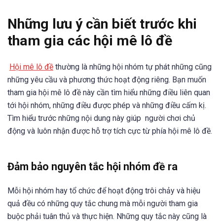
Những lưu ý cần biết trước khi
tham gia các hội mê lô đề
Hội mê lô đề
thường là những hội nhóm tự phát những cũng
những yêu cầu và phương thức hoạt động riêng. Bạn muốn
tham gia hội mê lô đề này cần tìm hiểu những điều liên quan
tới hội nhóm, những điều được phép và những điều cấm kị.
Tìm hiểu trước những nội dung này giúp người chơi chủ
động và luôn nhận được hỗ trợ tích cực từ phía hội mê lô đề.
Đảm bảo nguyên tắc hội nhóm đề ra
Mỗi hội nhóm hay tổ chức để hoạt động trôi chảy và hiệu
quả đều có những quy tắc chung mà mỗi người tham gia
buộc phải tuân thủ và thực hiện. Những quy tắc này cũng là