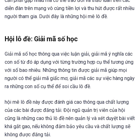
cần phải gặp nhau mà có thể trao đổi và thảo luân trên các
diễn đàn trên mạng vô cùng tiền lợi và thu hút được rất nhiều
người tham gia. Dưới đây là những hội mê lô đề.
Hội lô đề: Giải mã số học
Giải mã số học thông qua việc luận giải, giải mã ý nghĩa các
con số từ đó áp dụng với từng trường hợp cụ thể tương ứng
với số bao nhiêu. Những thông tin được giải mã giúp mọi
người có thể giải mã giấc mơ, giải mã các sự việc hàng ngày
ra những con số cụ thể để soi cầu lô đề.
hội mê lô đề này được đánh giá cao thông qua chất lượng
của các bài được đăng tải. Đội ngũ quản trị viên của hội
cũng là những cao thủ lô đề nên quản lý và xét duyệt bài viết
khá gắt gao, nếu không đảm bảo yêu cầu và chất lượng sẽ
không được đăng tải.