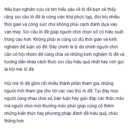
Nếu bạn nghiên cứu và tìm hiểu sâu về lô đề bạn sẽ thấy
rằng soi cầu lô đề là công việc khá phức tạp, đòi hỏi nhiều
thời gian và công sức chứ không phải cách đánh dựa vào
vận may. Soi cầu lô đề giúp người chơi chọn số có hiệu suất
trúng cao hơn. Không phải ai cũng có đủ thời gian và kinh
nghiệm để luận số đề. Đây chính là lý do chính người chơi
cần có hội nhóm để cùng chia sẻ những kinh nghiệm lô đề và
hướng dẫn nhau cách thức soi cầu hiệu quả nhất hay còn gọi
là hội mê lô đề.
Hội mê lô đề gồm rất nhiều thành phần tham gia, những
người mới tham gia cho tới các cao thủ lô đề. Tại đây mọi
người cùng nhau chia sẻ, bàn luận hay giải đáp các thắc mắc
mà người chơi mới thường mắc phải giúp củng cố thêm
những kiến thức hay phương pháp đánh đề hiệu quả, chắc
thắng hơn.