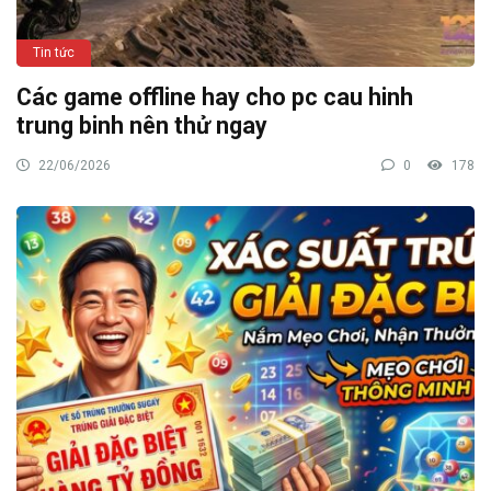
Tin tức
Các game offline hay cho pc cau hinh
trung binh nên thử ngay
22/06/2026
0
178