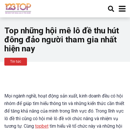
Top những hội mê lô đề thu hút
đông đảo người tham gia nhất
hiện nay
Tin tức
Mọi ngành nghề, hoạt động sản xuất, kinh doanh đều có hội
nhóm để giúp tìm hiểu thông tin và những kiến thức cần thiết
để tăng khả năng của mình trong lĩnh vực đó. Trong lĩnh vực
lô đề thì cũng có hội mê lô đề với chức năng và nhiệm vụ
tương tự. Cùng
topbet
tìm hiểu về tổ chức này và những hội