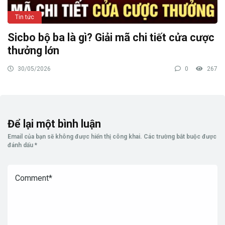
Tin tức
Sicbo bộ ba là gì? Giải mã chi tiết cửa cược
thưởng lớn
30/05/2026
0
267
Để lại một bình luận
Email của bạn sẽ không được hiển thị công khai.
Các trường bắt buộc được
đánh dấu
*