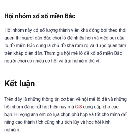
Hội nhóm xổ số miền Bắc
Hội nhóm này có số lượng thành viên khá đông bởi theo thói
quen thì người dân Bắc chơi lô đề nhiều hơn và việc soi cầu
lô đề miền Bắc cũng là chủ đề khá rầm rộ và được quan tâm
trên khắp diễn đàn. Tham gia hội mê lô đề xổ số miền Bắc
người chơi có nhiều cơ hội và trải nghiệm thú vị.
Kết luận
Trên đây là những thông tin cơ bản về hội mê lô đề và những
hội nhóm đáng rất hot hiện nay mà
Gi8
cung cấp cho các
bạn. Hi vọng anh em có lựa chọn phù hợp và tốt cho mình để
nâng cao thành tích cũng như tích lũy và học hỏi kinh
nghiệm.