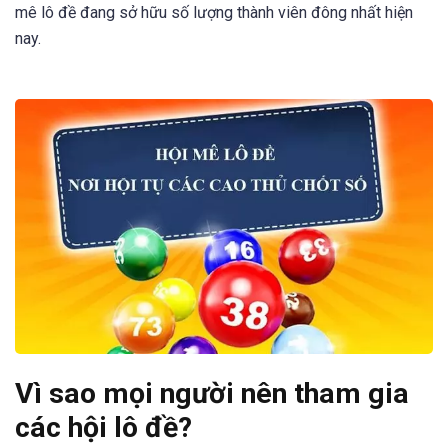
mê lô đề đang sở hữu số lượng thành viên đông nhất hiện
nay.
Vì sao mọi người nên tham gia
các hội lô đề?