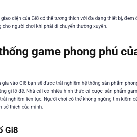
, giao diện của Gi8 có thể tương thích với đa dạng thiết bị, đem
g cho người chơi khi phải di chuyển thường xuyên.
thống game phong phú củ
 gia vào Gi8 bạn sẽ được trải nghiệm hệ thống sản phẩm phon
êng gì lô đề. Nhà cái có nhiều hình thức cá cược, sản phẩm game
trải nghiệm liên tục. Người chơi có thể không ngừng tìm kiếm c
n sở thích của mình.
ố Gi8