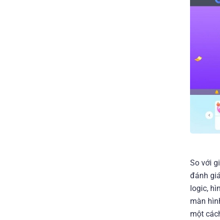
So với g
đánh giá
logic, h
màn hình
một các