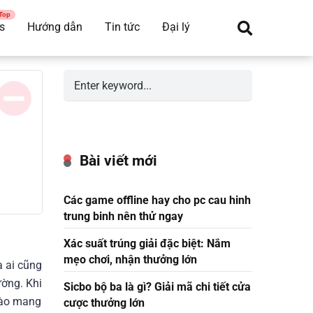
s
Hướng dẫn
Tin tức
Đại lý
Bài viết mới
Các game offline hay cho pc cau hinh
trung binh nên thử ngay
Xác suất trúng giải đặc biệt: Nắm
mẹo chơi, nhận thưởng lớn
à ai cũng
ường. Khi
Sicbo bộ ba là gì? Giải mã chi tiết cửa
nào mang
cược thưởng lớn