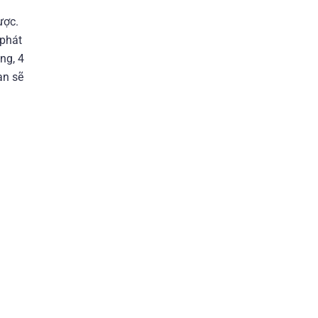
ược.
 phát
ng, 4
ạn sẽ