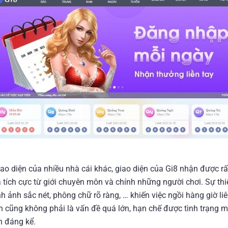
iao diện của nhiều nhà cái khác, giao diện của Gi8 nhận được rấ
 tích cực từ giới chuyên môn và chính những người chơi. Sự thi
ình ảnh sắc nét, phông chữ rõ ràng, … khiến việc ngồi hàng giờ li
 cũng không phải là vấn đề quá lớn, hạn chế được tình trạng 
h đáng kể.