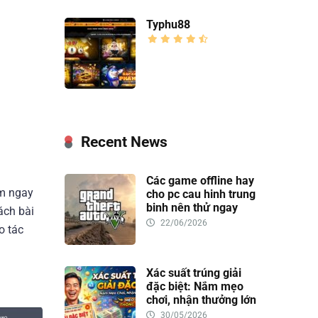
Typhu88
Recent News
Các game offline hay
ảm ngay
cho pc cau hinh trung
binh nên thử ngay
ách bài
22/06/2026
o tác
Xác suất trúng giải
đặc biệt: Nắm mẹo
chơi, nhận thưởng lớn
30/05/2026