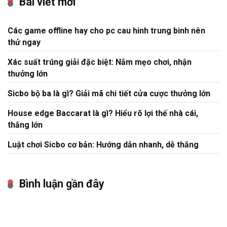
Bài viết mới
Các game offline hay cho pc cau hinh trung binh nên
thử ngay
Xác suất trúng giải đặc biệt: Nắm mẹo chơi, nhận
thưởng lớn
Sicbo bộ ba là gì? Giải mã chi tiết cửa cược thưởng lớn
House edge Baccarat là gì? Hiểu rõ lợi thế nhà cái,
thắng lớn
Luật chơi Sicbo cơ bản: Hướng dẫn nhanh, dễ thắng
Bình luận gần đây