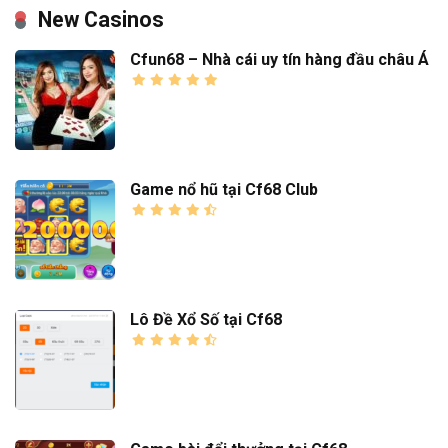
New Casinos
Cfun68 – Nhà cái uy tín hàng đầu châu Á
Game nổ hũ tại Cf68 Club
Lô Đề Xổ Số tại Cf68