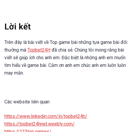
Lời kết
Trên đây là bài viết về Top game bài những tựa game bài đổi
thưởng mà
Topbet24H
đã chia sẻ. Chúng tôi mong rằng bài
viết sẽ giúp ích cho anh em. Đặc biệt là những anh em muốn
tìm hiểu về game bài. Cảm ơn anh em chúc anh em luôn luôn
may mắn.
Các website liên quan
https://www.linkedin.com/in/topbet24h/
https://topbet24hnet.weebly.com/
https://123top.games/