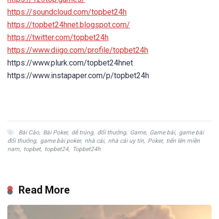
https://soundcloud.com/topbet24h
https://topbet24hnet.blogspot.com/
https://twitter.com/topbet24h
https://www.diigo.com/profile/topbet24h
https://www.plurk.com/topbet24hnet
https://www.instapaper.com/p/topbet24h
Bài Cào
,
Bài Poker
,
dễ trúng
,
đổi thưởng
,
Game
,
Game bài
,
game bài
đổi thưởng
,
game bài poker
,
nhà cái
,
nhà cái uy tín
,
Poker
,
tiến lên miền
nam
,
topbet
,
topbet24
,
Topbet24h
Read More