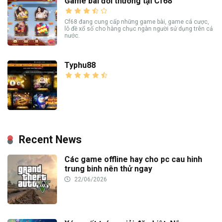
Game bài đổi thưởng tại Cf68
Cf68 đang cung cấp những game bài, game cá cược,
lô đề xổ số cho hàng chục ngàn người sử dụng trên cả
nước.
Typhu88
Recent News
Các game offline hay cho pc cau hinh
trung binh nên thử ngay
22/06/2026