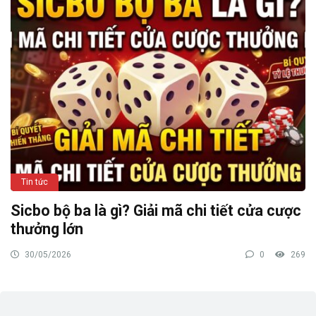
Tin tức
Sicbo bộ ba là gì? Giải mã chi tiết cửa cược
thưởng lớn
30/05/2026
0
269