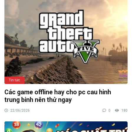
Tin tức
Các game offline hay cho pc cau hinh
trung binh nên thử ngay
22/06/2026
0
180