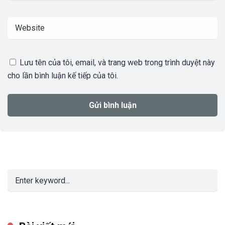
Lưu tên của tôi, email, và trang web trong trình duyệt này
cho lần bình luận kế tiếp của tôi.