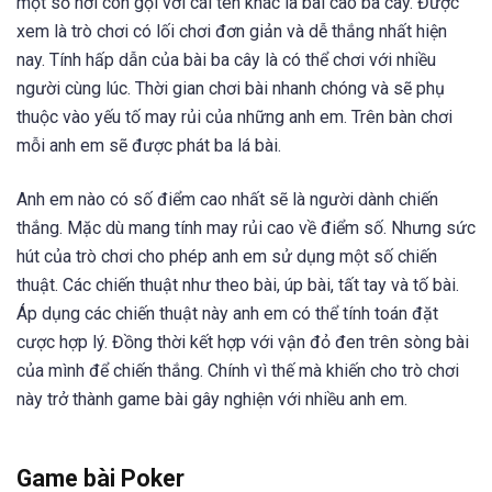
một số nơi còn gọi với cái tên khác là bài cào ba cây. Được
xem là trò chơi có lối chơi đơn giản và dễ thắng nhất hiện
nay. Tính hấp dẫn của bài ba cây là có thể chơi với nhiều
người cùng lúc. Thời gian chơi bài nhanh chóng và sẽ phụ
thuộc vào yếu tố may rủi của những anh em. Trên bàn chơi
mỗi anh em sẽ được phát ba lá bài.
Anh em nào có số điểm cao nhất sẽ là người dành chiến
thắng. Mặc dù mang tính may rủi cao về điểm số. Nhưng sức
hút của trò chơi cho phép anh em sử dụng một số chiến
thuật. Các chiến thuật như theo bài, úp bài, tất tay và tố bài.
Áp dụng các chiến thuật này anh em có thể tính toán đặt
cược hợp lý. Đồng thời kết hợp với vận đỏ đen trên sòng bài
của mình để chiến thắng. Chính vì thế mà khiến cho trò chơi
này trở thành game bài gây nghiện với nhiều anh em.
Game bài Poker