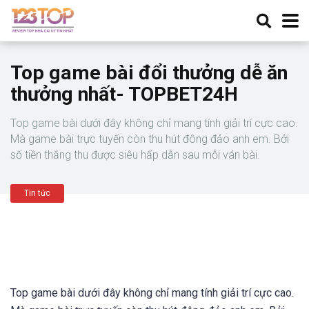
Top game bài đổi thưởng dễ ăn
thưởng nhất- TOPBET24H
Top game bài dưới đây không chỉ mang tính giải trí cực cao.
Mà game bài trực tuyến còn thu hút đông đảo anh em. Bởi
số tiền thắng thu được siêu hấp dẫn sau mỗi ván bài.
Tin tức
Top game bài dưới đây không chỉ mang tính giải trí cực cao.