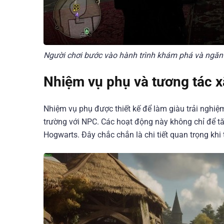
Người chơi bước vào hành trình khám phá và ngăn c
Nhiệm vụ phụ và tương tác x
Nhiệm vụ phụ được thiết kế để làm giàu trải nghiệ
trường với NPC. Các hoạt động này không chỉ để t
Hogwarts. Đây chắc chắn là chi tiết quan trọng khi