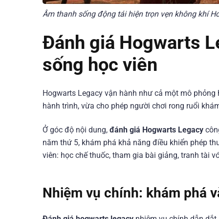
Âm thanh sống động tái hiện trọn vẹn không khí H
Đánh giá Hogwarts Le
sống học viên
Hogwarts Legacy vận hành như cả một mô phỏng học
hành trình, vừa cho phép người chơi rong ruổi khá
Ở góc độ nội dung,
đánh giá Hogwarts Legacy
công
năm thứ 5, khám phá khả năng điều khiển phép thu
viên: học chế thuốc, tham gia bài giảng, tranh tài
Nhiệm vụ chính: khám phá v
Đánh giá hogwarts legacy
nhiệm vụ chính dẫn dắt 