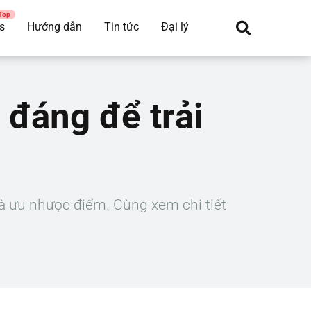
s
Hướng dẫn
Tin tức
Đại lý
 đáng để trải
và ưu nhược điểm. Cùng xem chi tiết