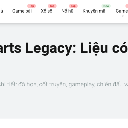
hủ
Game bài
Xổ số
Nổ hũ
Khuyến mãi
Game
ts Legacy: Liệu có
 tiết: đồ họa, cốt truyện, gameplay, chiến đấu 