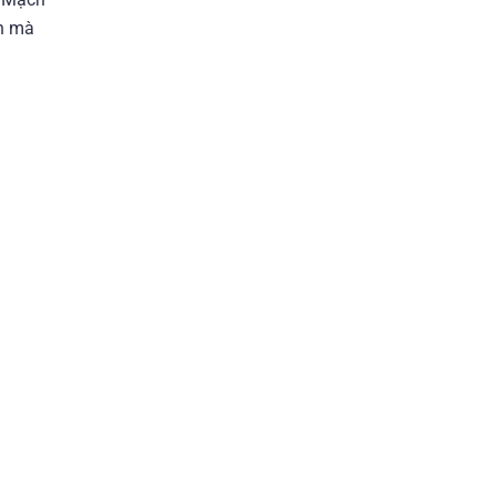
ớn mà