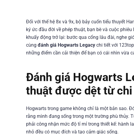
Đối với thế hệ 8x và 9x, bộ bảy cuốn tiểu thuyết Ha
ký ức đầu đời về phép thuật, bạn bè và cuộc phiêu
khuấy động trở lại: bước qua cổng lâu đài, nghe gió
cùng
đánh giá Hogwarts Legacy
chi tiết với 123to
những điểm cần cải thiện để bạn có cái nhìn vừa c
Đánh giá Hogwarts L
thuật được dệt từ chi 
Hogwarts trong game không chỉ là một bản sao. Đó
rằng mình đang sống trong một trường phù thủy. T
phải công nhận mức độ tỉ mỉ trong thiết kế: hành lan
nhỏ đều có mục đích và tạo cảm giác sống.