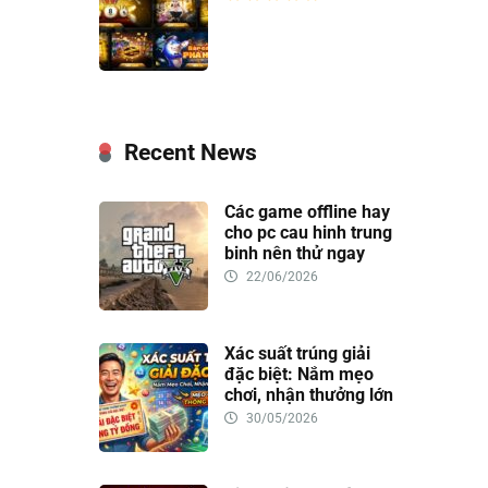
Recent News
Các game offline hay
cho pc cau hinh trung
binh nên thử ngay
22/06/2026
Xác suất trúng giải
đặc biệt: Nắm mẹo
chơi, nhận thưởng lớn
30/05/2026