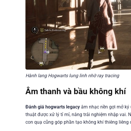
Hành lang Hogwarts lung linh nhờ ray tracing
Âm thanh và bầu không khí
Đánh giá hogwarts legacy
âm nhạc nền gợi mở ký 
thuật được xử lý tỉ mỉ, nâng trải nghiệm nhập vai. N
con quạ cũng góp phần tạo không khí thiêng liêng