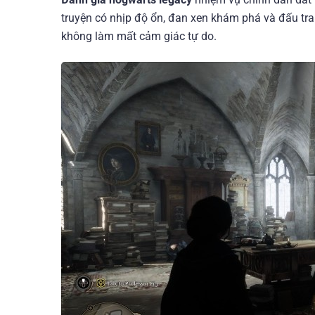
truyện có nhịp độ ổn, đan xen khám phá và đấu tra
không làm mất cảm giác tự do.