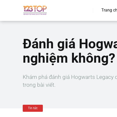
Trang c
Đánh giá Hogwar
nghiệm không?
Khám phá đánh giá Hogwarts Legacy chi
trong bài viết.
Tin tức