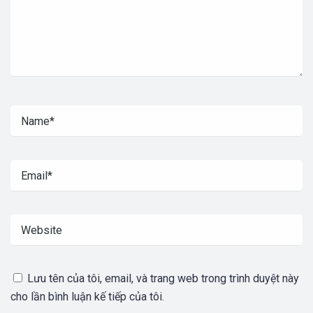
Lưu tên của tôi, email, và trang web trong trình duyệt này
cho lần bình luận kế tiếp của tôi.