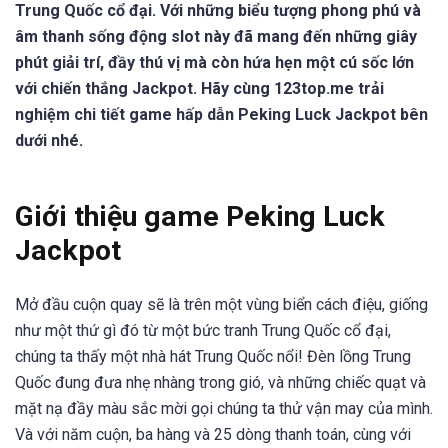
Trung Quốc cổ đại. Với những biểu tượng phong phú và
âm thanh sống động slot này đã mang đến những giây
phút giải trí, đầy thú vị mà còn hứa hẹn một cú sốc lớn
với chiến thắng Jackpot. Hãy cùng 123top.me trải
nghiệm chi tiết game hấp dẫn Peking Luck Jackpot bên
dưới nhé.
Giới thiệu game Peking Luck
Jackpot
Mở đầu cuộn quay sẽ là trên một vùng biển cách điệu, giống
như một thứ gì đó từ một bức tranh Trung Quốc cổ đại,
chúng ta thấy một nhà hát Trung Quốc nổi! Đèn lồng Trung
Quốc đung đưa nhẹ nhàng trong gió, và những chiếc quạt và
mặt nạ đầy màu sắc mời gọi chúng ta thử vận ​​may của mình.
Và với năm cuộn, ba hàng và 25 dòng thanh toán, cùng với