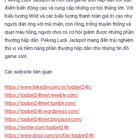
điểm biến động cao và cung cấp những cơ hội thắng lớn. Với
biểu tượng Wild và các biểu tượng thanh toán giá trị cao như
người đàn ông với mũ miện, con rồng, trống truyền thống và
quạt màu hồng, người chơi có cơ hội giành được những phần
thưởng hấp dẫn. Peking Luck Jackpot mang đến trải nghiệm
thú vị và tiềm năng phần thưởng hấp dẫn cho những tín đồ
game slot.
Các website liên quan
https://www.linkedin.com/in/topbet24h/
https://topbet24hnet.weebly.com/
https://topbet24hnet.tumblr.com/
https://topbet24h.wordpress.com/
https://topbet24hnet.blogspot.com/
https://twitter.com/topbet24h
https://www.diigo.com/profile/topbet24h