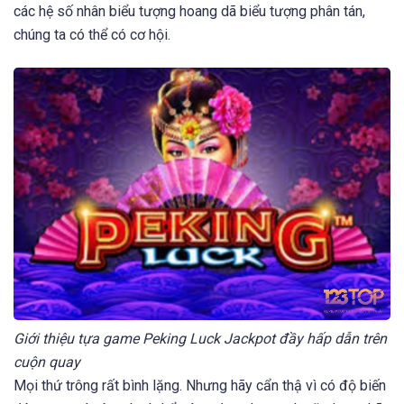
các hệ số nhân biểu tượng hoang dã biểu tượng phân tán,
chúng ta có thể có cơ hội.
Giới thiệu tựa game Peking Luck Jackpot đầy hấp dẫn trên
cuộn quay
Mọi thứ trông rất bình lặng. Nhưng hãy cẩn thậ vì có độ biến