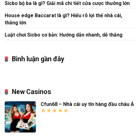
Sicbo bộ ba là gì? Giải mã chi tiết cửa cược thưởng lớn
House edge Baccarat là gì? Hiểu rõ lợi thế nhà cái,
thắng lớn
Luật chơi Sicbo cơ bản: Hướng dẫn nhanh, dễ thắng
Bình luận gần đây
New Casinos
Cfun68 – Nhà cái uy tín hàng đầu châu Á