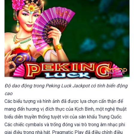
Độ dao động trong Peking Luck Jackpot có tính biến động
cao
Các biểu tượng và hình ảnh đã được lựa chọn cẩn thận để
mang đến hương vị đích thực của Kịch Binh, một nghệ thuật
biểu diễn truyền thống tuyệt vời của sân khấu Trung Quốc.
Các chiếc cymbals và trống đóng vai trò trong âm nhạc phi
giai điệu trong nhà hát. Pragmatic Play đã điều chỉnh điều