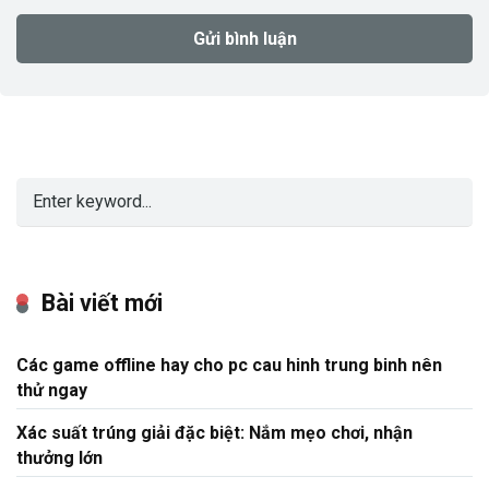
Bài viết mới
Các game offline hay cho pc cau hinh trung binh nên
thử ngay
Xác suất trúng giải đặc biệt: Nắm mẹo chơi, nhận
thưởng lớn