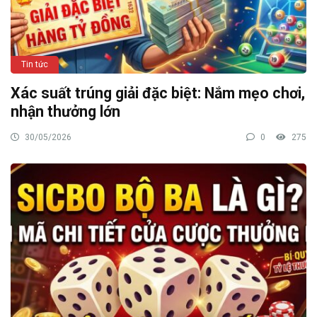
Tin tức
Xác suất trúng giải đặc biệt: Nắm mẹo chơi,
nhận thưởng lớn
30/05/2026
0
275