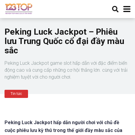
Peking Luck Jackpot – Phiêu
lưu Trung Quốc cổ đại đầy màu
sắc
Peking Luck Jackpot game slot hấp dẫn với đặc điểm biến
động cao và cung cấp những cơ hội thắng lớn. cùng với trải
nghiệm tuyệt vời cho người chơi.
Tin tức
Peking Luck Jackpot hấp dẫn người chơi với chủ đề
cuộc phiêu lưu kỳ thú trong thế giới đầy màu sắc của