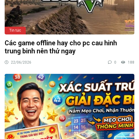
Tin tức
Các game offline hay cho pc cau hinh
trung binh nên thử ngay
22/06/2026
0
188