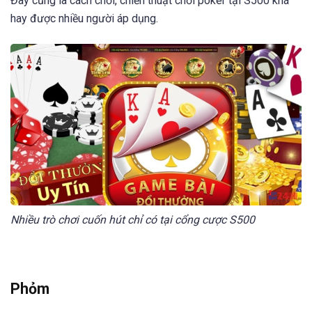
Đây cũng là cách chơi, chiến thuật chơi poker tại S500 khá
hay được nhiều người áp dụng.
Nhiều trò chơi cuốn hút chỉ có tại cổng cược S500
Phỏm