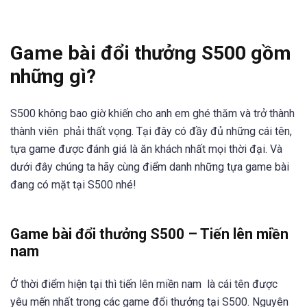
Game bài đổi thưởng S500 gồm
những gì?
S500 không bao giờ khiến cho anh em ghé thăm và trở thành
thành viên phải thất vọng. Tại đây có đầy đủ những cái tên,
tựa game được đánh giá là ăn khách nhất mọi thời đại. Và
dưới đây chúng ta hãy cùng điểm danh những tựa game bài
đang có mặt tại S500 nhé!
Game bài đổi thưởng S500 – Tiến lên miền
nam
Ở thời điểm hiện tại thì tiến lên miền nam là cái tên được
yêu mến nhất trong các game đổi thưởng tại S500. Nguyên