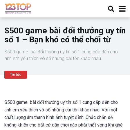
S500 game bài đổi thưởng uy tín
số 1 – Bạn khó có thể chối từ
S500 game bài đổi thưởng uy tín số 1 cung cấp đến cho
anh em yêu thích vô số những cái tên khác nhau.
Tin tức
S500 game bài đổi thưởng uy tín số 1 cung cấp đến cho
anh em yêu thích vô số những cái tên khác nhau. Với một
chất lượng âm thanh hình ảnh tuyệt đỉnh. Chắc chắn sẽ
không khiến cho bất cứ dân chơi nào phải thất vọng khi ghé