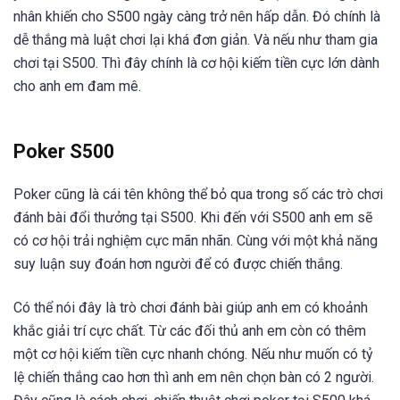
nhân khiến cho S500 ngày càng trở nên hấp dẫn. Đó chính là
dễ thắng mà luật chơi lại khá đơn giản. Và nếu như tham gia
chơi tại S500. Thì đây chính là cơ hội kiếm tiền cực lớn dành
cho anh em đam mê.
Poker S500
Poker cũng là cái tên không thể bỏ qua trong số các trò chơi
đánh bài đổi thưởng tại S500. Khi đến với S500 anh em sẽ
có cơ hội trải nghiệm cực mãn nhãn. Cùng với một khả năng
suy luận suy đoán hơn người để có được chiến thắng.
Có thể nói đây là trò chơi đánh bài giúp anh em có khoảnh
khắc giải trí cực chất. Từ các đối thủ anh em còn có thêm
một cơ hội kiếm tiền cực nhanh chóng. Nếu như muốn có tỷ
lệ chiến thắng cao hơn thì anh em nên chọn bàn có 2 người.