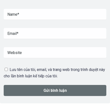
Lưu tên của tôi, email, và trang web trong trình duyệt này
cho lần bình luận kế tiếp của tôi.