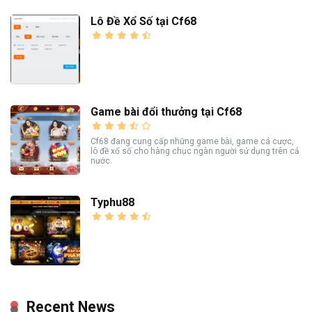
Lô Đề Xổ Số tại Cf68
Game bài đổi thưởng tại Cf68
Cf68 đang cung cấp những game bài, game cá cược,
lô đề xổ số cho hàng chục ngàn người sử dụng trên cả
nước.
Typhu88
Recent News