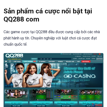
Sản phẩm cá cược nổi bật tại
QQ288 com
Các game cược tại QQ288 đều được cung cấp bởi các nhà
phát hành uy tín. Chuyên nghiệp với luật chơi cá cược đạt
chuẩn quốc tế.