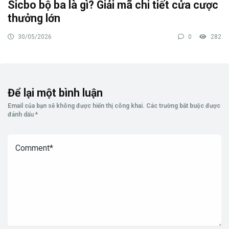
Sicbo bộ ba là gì? Giải mã chi tiết cửa cược
thưởng lớn
30/05/2026
0
282
Để lại một bình luận
Email của bạn sẽ không được hiển thị công khai.
Các trường bắt buộc được
đánh dấu
*