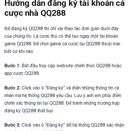
Hướng dẫn đăng ký tài khoản cá
cược nhà QQ288
Để đăng ký QQ288 thì chỉ vài thao tác đơn giản dưới đây
của chúng tôi. Là cược thủ có thể tạo ngay một tài khoản
game QQ288. Để chơi game cá cược tại QQ288 thoải mái
bất cứ khi nào.
Bước 1:
Bắt đầu truy cập website chính thức QQ288 hoặc
app cược QQ288.
Bước 2:
Click vào ô “Đăng ký” và điền những thông tin cá
nhân mà hệ thống QQ288 yêu cầu. Lưu ý anh em phải điền
chính xác thông tin tại QQ288. Để tránh những trường hợp
đăng ký QQ288 thất bại.
Bước 3:
Click vào ô “Đăng ký” để hệ thống QQ288 xác nhận