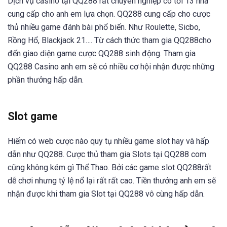
Dịch vụ casino tại QQ288 rất chuyên nghiệp có tới 13 nhà
cung cấp cho anh em lựa chọn. QQ288 cung cấp cho cược
thủ nhiều game đánh bài phổ biến. Như Roulette, Sicbo,
Rồng Hổ, Blackjack 21…. Từ cách thức tham gia QQ288cho
đến giao diện game cược QQ288 sinh động. Tham gia
QQ288 Casino anh em sẽ có nhiều cơ hội nhận được những
phần thưởng hấp dẫn.
Slot game
Hiếm có web cược nào quy tụ nhiều game slot hay và hấp
dẫn như QQ288. Cược thủ tham gia Slots tại QQ288 com
cũng không kém gì Thể Thao. Bởi các game slot QQ288rất
dễ chơi nhưng tỷ lệ nổ lại rất rất cao. Tiền thưởng anh em sẽ
nhận được khi tham gia Slot tại QQ288 vô cùng hấp dẫn.