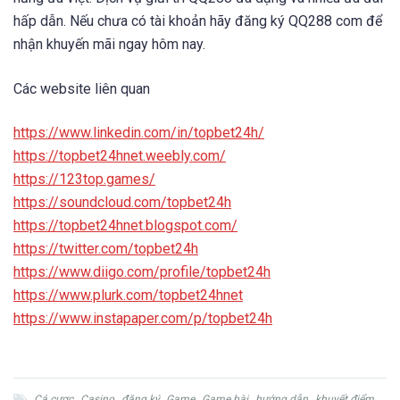
hấp dẫn. Nếu chưa có tài khoản hãy đăng ký QQ288 com để
nhận khuyến mãi ngay hôm nay.
Các website liên quan
https://www.linkedin.com/in/topbet24h/
https://topbet24hnet.weebly.com/
https://123top.games/
https://soundcloud.com/topbet24h
https://topbet24hnet.blogspot.com/
https://twitter.com/topbet24h
https://www.diigo.com/profile/topbet24h
https://www.plurk.com/topbet24hnet
https://www.instapaper.com/p/topbet24h
Cá cược
,
Casino
,
đăng ký
,
Game
,
Game bài
,
hướng dẫn
,
khuyết điểm
,