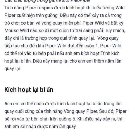
Các biểu tượng trong game slot PiedPiper
Tính năng Piper respins được kích hoạt khi biểu tượng Wild
Piper xuất hiện trên guồng. Điều này có thể xảy ra cả trong
trò chơi cơ bản và vòng quay miễn phí. Piper Wild và bất kỳ
Mouse Wild nào sẽ đi một cuộn từ trái sang phải. Tuy nhiên,
đây chỉ là trường hợp trong quá trình quay lại. Vòng quay
tiếp tục cho đến khi Piper Wild đạt đến cuộn 1. Piper Wild
có thể rơi vào từ bên phải nếu anh em kích hoạt Trình kích
hoạt lại bí ẩn. Điều này mang lại cho anh em thêm năm lần
quay lại.
Kích hoạt lại bí ẩn
Anh em có thể nhận được trình kích hoạt lại bí ẩn trong lần
quay cuối cùng của tính năng Vòng quay Piper. Sau đó, Piper
sẽ rơi vào từ bên phải trên guồng 5. Khi điều này xảy ra, thì
anh em sẽ nhận được năm lần quay.