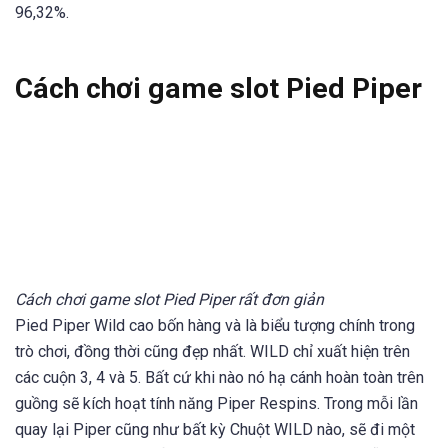
96,32%.
Cách chơi game slot Pied Piper
Cách chơi game slot Pied Piper rất đơn giản
Pied Piper Wild cao bốn hàng và là biểu tượng chính trong
trò chơi, đồng thời cũng đẹp nhất. WILD chỉ xuất hiện trên
các cuộn 3, 4 và 5. Bất cứ khi nào nó hạ cánh hoàn toàn trên
guồng sẽ kích hoạt tính năng Piper Respins. Trong mỗi lần
quay lại Piper cũng như bất kỳ Chuột WILD nào, sẽ đi một