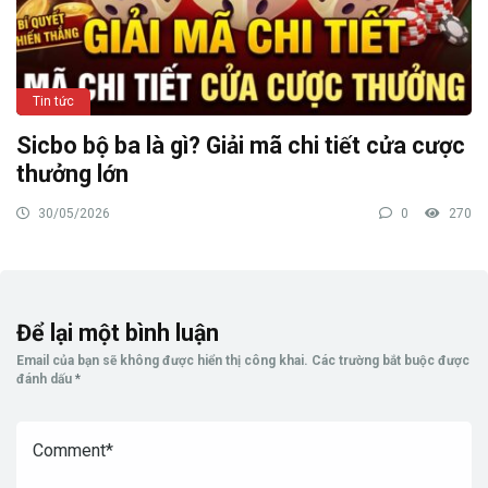
Tin tức
Sicbo bộ ba là gì? Giải mã chi tiết cửa cược
thưởng lớn
30/05/2026
0
270
Để lại một bình luận
Email của bạn sẽ không được hiển thị công khai.
Các trường bắt buộc được
đánh dấu
*