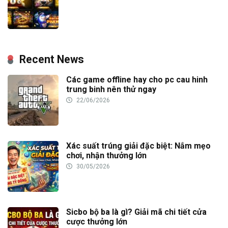
Recent News
Các game offline hay cho pc cau hinh
trung binh nên thử ngay
22/06/2026
Xác suất trúng giải đặc biệt: Nắm mẹo
chơi, nhận thưởng lớn
30/05/2026
Sicbo bộ ba là gì? Giải mã chi tiết cửa
cược thưởng lớn