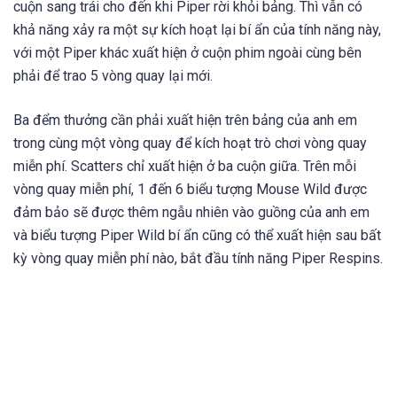
cuộn sang trái cho đến khi Piper rời khỏi bảng. Thì vẫn có
khả năng xảy ra một sự kích hoạt lại bí ẩn của tính năng này,
với một Piper khác xuất hiện ở cuộn phim ngoài cùng bên
phải để trao 5 vòng quay lại mới.
Ba đểm thưởng cần phải xuất hiện trên bảng của anh em
trong cùng một vòng quay để kích hoạt trò chơi vòng quay
miễn phí. Scatters chỉ xuất hiện ở ba cuộn giữa. Trên mỗi
vòng quay miễn phí, 1 đến 6 biểu tượng Mouse Wild được
đảm bảo sẽ được thêm ngẫu nhiên vào guồng của anh em
và biểu tượng Piper Wild bí ẩn cũng có thể xuất hiện sau bất
kỳ vòng quay miễn phí nào, bắt đầu tính năng Piper Respins.