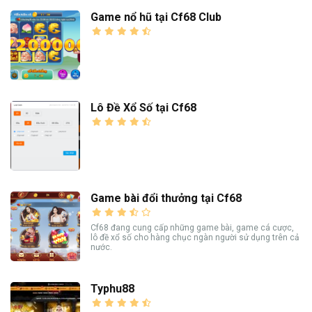
Game nổ hũ tại Cf68 Club
Lô Đề Xổ Số tại Cf68
Game bài đổi thưởng tại Cf68
Cf68 đang cung cấp những game bài, game cá cược,
lô đề xổ số cho hàng chục ngàn người sử dụng trên cả
nước.
Typhu88