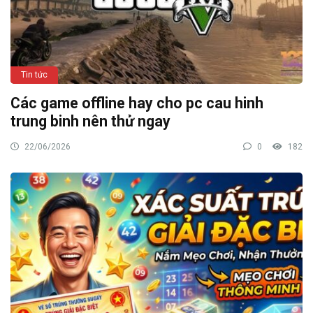
Tin tức
Các game offline hay cho pc cau hinh
trung binh nên thử ngay
22/06/2026
0
182