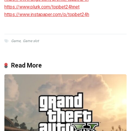
https://www.plurk.com/topbet24hnet
https://www.instapaper.com/p/topbet24h
Game
,
Game slot
Read More