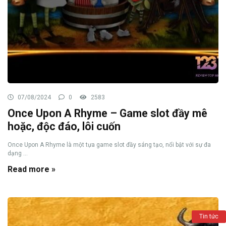
07/08/2024
0
2583
Once Upon A Rhyme – Game slot đầy mê
hoặc, độc đáo, lôi cuốn
Once Upon A Rhyme là một tựa game slot đầy sáng tạo, nổi bật với sự đa
dạng ...
Read more »
Tin tức