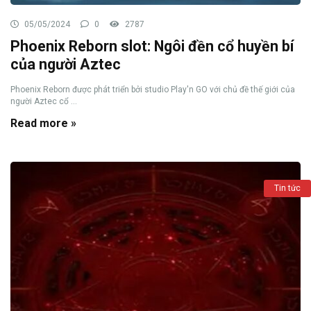
05/05/2024
0
2787
Phoenix Reborn slot: Ngôi đền cổ huyền bí
của người Aztec
Phoenix Reborn được phát triển bởi studio Play'n GO với chủ đề thế giới của
người Aztec cổ ...
Read more »
Tin tức