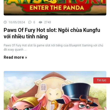
10/05/2024
0
2743
Paws Of Fury Hot slot: Ngôi chùa Kungfu
với nhiều tính năng
Paws Of Fury Hot slot là game slot nổi tiếng của Blueprint Gaming với chủ
đề xoay quanh ...
Read more »
Tin tức