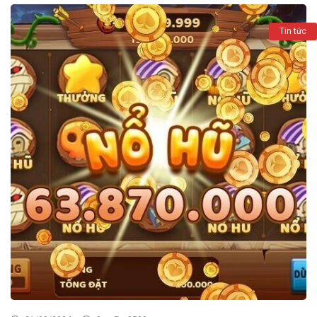
Tin tức