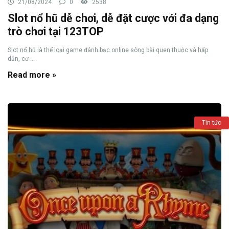
21/08/2024
0
2538
Slot nổ hũ dễ chơi, dễ đặt cược với đa dạng
trò chơi tại 123TOP
Slot nổ hũ là thể loại game đánh bạc online sòng bài quen thuộc và hấp
dẫn, cơ ...
Read more »
Tin tức