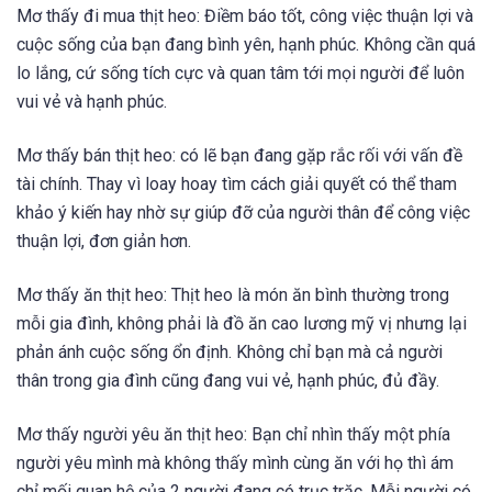
Mơ thấy đi mua thịt heo: Điềm báo tốt, công việc thuận lợi và
cuộc sống của bạn đang bình yên, hạnh phúc. Không cần quá
lo lắng, cứ sống tích cực và quan tâm tới mọi người để luôn
vui vẻ và hạnh phúc.
Mơ thấy bán thịt heo: có lẽ bạn đang gặp rắc rối với vấn đề
tài chính. Thay vì loay hoay tìm cách giải quyết có thể tham
khảo ý kiến hay nhờ sự giúp đỡ của người thân để công việc
thuận lợi, đơn giản hơn.
Mơ thấy ăn thịt heo: Thịt heo là món ăn bình thường trong
mỗi gia đình, không phải là đồ ăn cao lương mỹ vị nhưng lại
phản ánh cuộc sống ổn định. Không chỉ bạn mà cả người
thân trong gia đình cũng đang vui vẻ, hạnh phúc, đủ đầy.
Mơ thấy người yêu ăn thịt heo: Bạn chỉ nhìn thấy một phía
người yêu mình mà không thấy mình cùng ăn với họ thì ám
chỉ mối quan hệ của 2 người đang có trục trặc. Mỗi người có