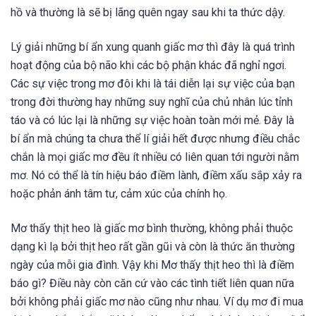
hồ và thường là sẽ bị lãng quên ngay sau khi ta thức dậy.
Lý giải những bí ẩn xung quanh giấc mơ thì đây là quá trình
hoạt động của bộ não khi các bộ phận khác đã nghỉ ngơi.
Các sự việc trong mơ đôi khi là tái diễn lại sự việc của bạn
trong đời thường hay những suy nghĩ của chủ nhân lúc tỉnh
táo và có lúc lại là những sự việc hoàn toàn mới mẻ. Đây là
bí ẩn mà chúng ta chưa thể lí giải hết được nhưng điều chắc
chắn là mọi giấc mơ đều ít nhiều có liên quan tới người nằm
mơ. Nó có thể là tín hiệu báo điềm lành, điềm xấu sắp xảy ra
hoặc phản ánh tâm tư, cảm xúc của chính họ.
Mơ thấy thịt heo là giấc mơ bình thường, không phải thuộc
dạng kì lạ bởi thịt heo rất gần gũi và còn là thức ăn thường
ngày của mỗi gia đình. Vậy khi Mơ thấy thịt heo thì là điềm
báo gì? Điều này còn căn cứ vào các tình tiết liên quan nữa
bởi không phải giấc mơ nào cũng như nhau. Ví dụ mơ đi mua