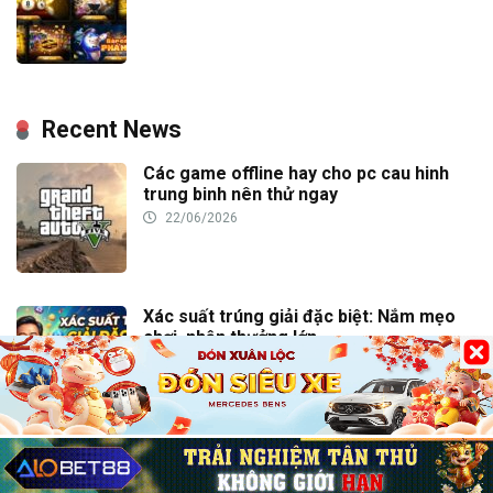
Recent News
Các game offline hay cho pc cau hinh
trung binh nên thử ngay
22/06/2026
Xác suất trúng giải đặc biệt: Nắm mẹo
chơi, nhận thưởng lớn
30/05/2026
Sicbo bộ ba là gì? Giải mã chi tiết cửa
cược thưởng lớn