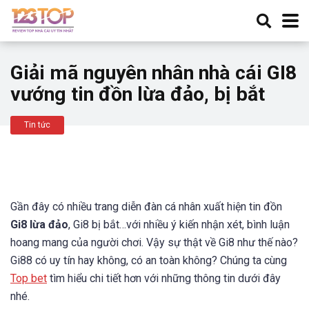
Giải mã nguyên nhân nhà cái GI8
vướng tin đồn lừa đảo, bị bắt
Tin tức
Gần đây có nhiều trang diễn đàn cá nhân xuất hiện tin đồn
Gi8 lừa đảo
, Gi8 bị bắt…với nhiều ý kiến nhận xét, bình luận
hoang mang của người chơi. Vậy sự thật về Gi8 như thế nào?
Gi88 có uy tín hay không, có an toàn không? Chúng ta cùng
Top bet
tìm hiểu chi tiết hơn với những thông tin dưới đây
nhé.