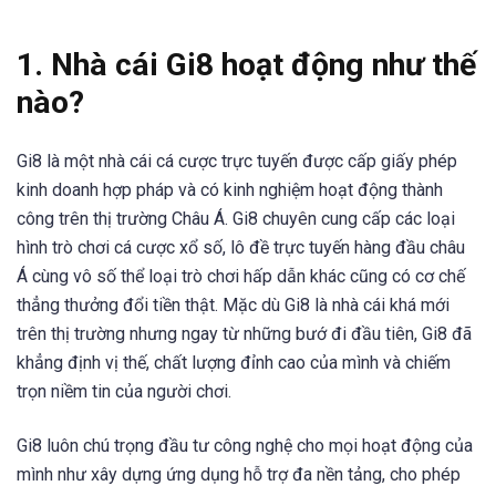
1. Nhà cái Gi8 hoạt động như thế
nào?
Gi8 là một nhà cái cá cược trực tuyến được cấp giấy phép
kinh doanh hợp pháp và có kinh nghiệm hoạt động thành
công trên thị trường Châu Á. Gi8 chuyên cung cấp các loại
hình trò chơi cá cược xổ số, lô đề trực tuyến hàng đầu châu
Á cùng vô số thể loại trò chơi hấp dẫn khác cũng có cơ chế
thẳng thưởng đổi tiền thật. Mặc dù Gi8 là nhà cái khá mới
trên thị trường nhưng ngay từ những bướ đi đầu tiên, Gi8 đã
khẳng định vị thế, chất lượng đỉnh cao của mình và chiếm
trọn niềm tin của người chơi.
Gi8 luôn chú trọng đầu tư công nghệ cho mọi hoạt động của
mình như xây dựng ứng dụng hỗ trợ đa nền tảng, cho phép