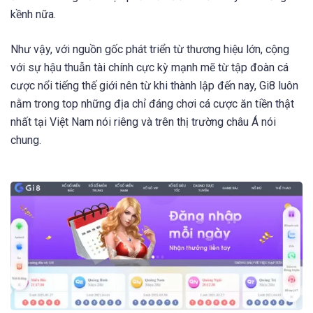
kềnh nữa.
Như vậy, với nguồn gốc phát triển từ thương hiệu lớn, cộng
với sự hậu thuẫn tài chính cực kỳ mạnh mẽ từ tập đoàn cá
cược nổi tiếng thế giới nên từ khi thành lập đến nay, Gi8 luôn
nằm trong top những địa chỉ đáng chơi cá cược ăn tiền thật
nhất tại Việt Nam nói riêng và trên thị trường châu Á nói
chung.