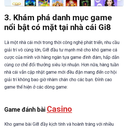
3. Khám phá danh mục game
nổi bật có mặt tại nhà cái Gi8
Là một nhà cái mới trong thời công nghệ phát triển, nhu cầu
giải trí vô cùng lớn, Gi8 đầu tư mạnh mẽ cho khó game cá
cược của mình với hàng ngàn tựa game đình đám, hấp dẫn
cùng cơ chế đổi thưởng siêu lợi nhuận. Hơn nữa, hàng tuần
nhà cái vẫn cập nhật game mới đều đặn mang đến cơ hội
giải trí không bao giờ nhàm chán cho các bạn. Đỉnh cao
game thể hiện ở các dòng game:
Casino
Game đánh bài
Kho game bài Gi8 đầy kịch tính và hoành tráng với nhiều