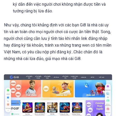
ký dẫn đến việc người chơi không nhận được tiền và
tưởng rằng bị lừa đảo.
Như vậy, chúng tôi khẳng định với các bạn Gi8 là nhà cái uy
tín và an toàn cho mọi người chơi cá cược ăn tiền thật. Song,
người chơi cũng cần lưu ý tỉnh táo khi nhấn link đăng nhập
hay đăng ký tài khoản, tránh xa những trang wen có tên miền
Việt Nam, có yêu cầu nộp phí đăng ký…Chắc chắn đó là
những nhà cái lừa đảo, giả mạo nhà cái Gi8.