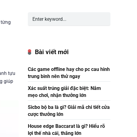
 từng
Bài viết mới
Các game offline hay cho pc cau hinh
ành tựu
trung binh nên thử ngay
g giúp
Xác suất trúng giải đặc biệt: Nắm
mẹo chơi, nhận thưởng lớn
Sicbo bộ ba là gì? Giải mã chi tiết cửa
cược thưởng lớn
House edge Baccarat là gì? Hiểu rõ
lợi thế nhà cái, thắng lớn