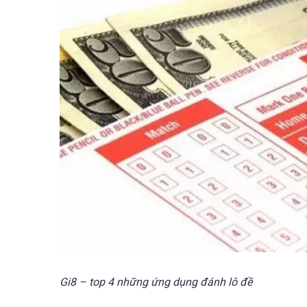
Gi8 – top 4 những ứng dụng đánh lô đề