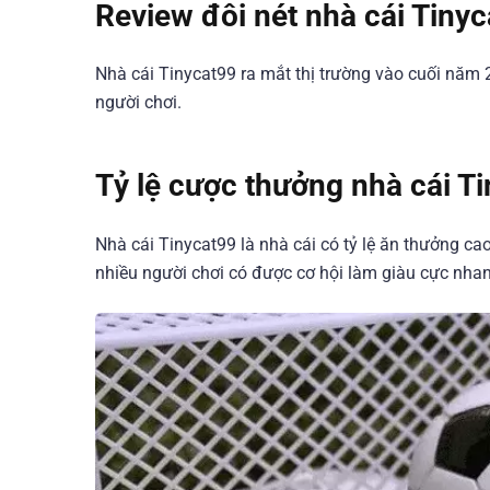
Review đôi nét nhà cái Tiny
Nhà cái Tinycat99 ra mắt thị trường vào cuối năm
người chơi.
Tỷ lệ cược thưởng nhà cái T
Nhà cái Tinycat99 là nhà cái có tỷ lệ ăn thưởng ca
nhiều người chơi có được cơ hội làm giàu cực nha