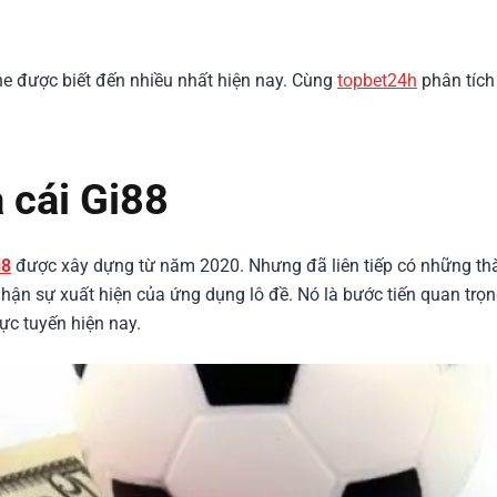
ne được biết đến nhiều nhất hiện nay. Cùng
topbet24h
phân tích
 cái Gi88
i8
được xây dựng từ năm 2020. Nhưng đã liên tiếp có những th
nhận sự xuất hiện của ứng dụng lô đề. Nó là bước tiến quan trọn
ực tuyến hiện nay.