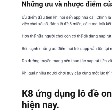
Những ưu và nhược điểm của
Ưu điểm đầu tiên khi nói đến app nhà cái. Chính là 
việc chơi xổ số, đánh lô đề 3 miền, cá cược. Mà kế
Hơn thế nữa người chơi còn có thể dễ dàng nạp rút
Bên cạnh những ưu điểm nói trên, app vẫn tồn tại
Do đường truyền mạng nên thao tác nạp rút tiền v
Khi quá nhiều người chơi truy cập cùng một lúc thì
K8 ứng dụng lô đề on
hiện nay.