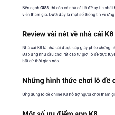
Bên cạnh
Gi88
, thì còn có nhà cái lô đề uy tín nh
viên tham gia. Dưới đây là một số thông tin về ứng
Review vài nét về nhà cái K8
Nhà cái K8 là nhà cái được cấp giấy phép chứng n
Đáp ứng nhu cầu chơi rất cao từ giới lô đề trực tu
bất cứ thời gian nào.
Những hình thức chơi lô đề 
Ứng dụng lô đề online K8 hỗ trợ người chơi tham gi
Một số ưu điểm app K8