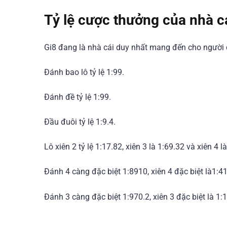
Tỷ lệ cược thưởng của nhà c
Gi8 đang là nhà cái duy nhất mang đến cho người ch
Đánh bao lô tỷ lệ 1:99.
Đánh đề tỷ lệ 1:99.
Đầu đuôi tỷ lệ 1:9.4.
Lô xiên 2 tỷ lệ 1:17.82, xiên 3 là 1:69.32 và xiên 4 l
Đánh 4 càng đặc biệt 1:8910, xiên 4 đặc biệt là1:41
Đánh 3 càng đặc biệt 1:970.2, xiên 3 đặc biệt là 1: