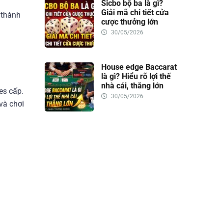
Sicbo bộ ba là gì?
Giải mã chi tiết cửa
c thành
cược thưởng lớn
30/05/2026
House edge Baccarat
là gì? Hiểu rõ lợi thế
nhà cái, thắng lớn
es cấp.
30/05/2026
và chơi