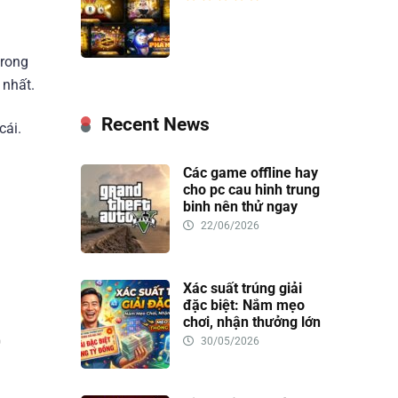
trong
 nhất.
Recent News
cái.
Các game offline hay
cho pc cau hinh trung
binh nên thử ngay
22/06/2026
Xác suất trúng giải
đặc biệt: Nắm mẹo
t
chơi, nhận thưởng lớn
30/05/2026