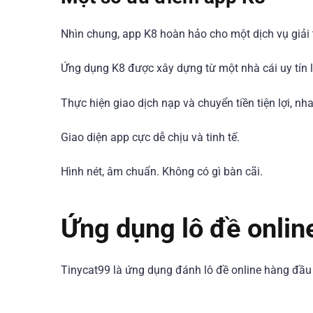
Nhìn chung, app K8 hoàn hảo cho một dịch vụ giải t
Ứng dụng K8 được xây dựng từ một nhà cái uy tín lâ
Thực hiện giao dịch nạp và chuyển tiền tiện lợi, n
Giao diện app cực dễ chịu và tinh tế.
Hình nét, âm chuẩn. Không có gì bàn cãi.
Ứng dụng lô đề onlin
Tinycat99 là ứng dụng đánh lô đề online hàng đầu 