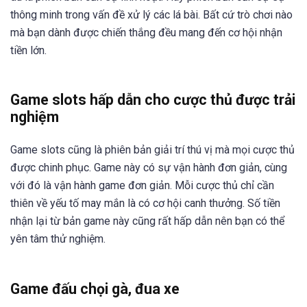
thông minh trong vấn đề xử lý các lá bài. Bất cứ trò chơi nào
mà bạn dành được chiến thắng đều mang đến cơ hội nhận
tiền lớn.
Game slots hấp dẫn cho cược thủ được trải
nghiệm
Game slots cũng là phiên bản giải trí thú vị mà mọi cược thủ
được chinh phục. Game này có sự vận hành đơn giản, cùng
với đó là vận hành game đơn giản. Mỗi cược thủ chỉ cần
thiên về yếu tố may mắn là có cơ hội canh thưởng. Số tiền
nhận lại từ bản game này cũng rất hấp dẫn nên bạn có thể
yên tâm thử nghiệm.
Game đấu chọi gà, đua xe