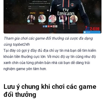
Tham gia chơi các game đổi thưởng cá cược đa dạng
cùng topbet24h
Tại đây có gợi ý đầy đủ địa chỉ uy tín mà bạn dễ tìm kiếm
khoản tiền thưởng cực lớn. Về mức độ uy tín cũng như độ
xanh chín của từng phiên bản nhà cái bạn dễ dàng trải
nghiệm game yên tâm hơn.
Lưu ý chung khi chơi các game
đổi thưởng