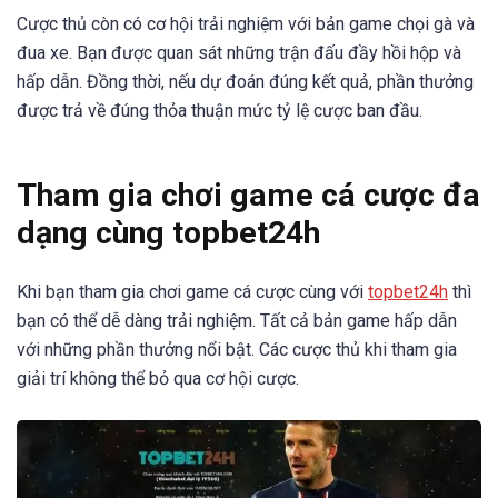
Cược thủ còn có cơ hội trải nghiệm với bản game chọi gà và
đua xe. Bạn được quan sát những trận đấu đầy hồi hộp và
hấp dẫn. Đồng thời, nếu dự đoán đúng kết quả, phần thưởng
được trả về đúng thỏa thuận mức tỷ lệ cược ban đầu.
Tham gia chơi game cá cược đa
dạng cùng topbet24h
Khi bạn tham gia chơi game cá cược cùng với
topbet24h
thì
bạn có thể dễ dàng trải nghiệm. Tất cả bản game hấp dẫn
với những phần thưởng nổi bật. Các cược thủ khi tham gia
giải trí không thể bỏ qua cơ hội cược.