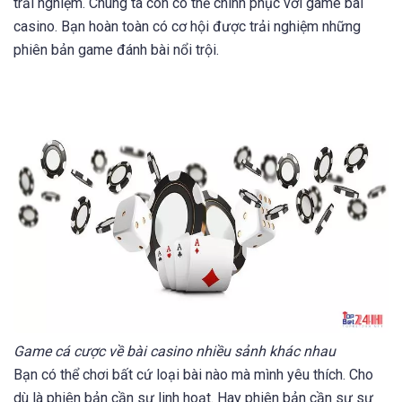
trải nghiệm. Chúng ta còn có thể chinh phục với game bài
casino. Bạn hoàn toàn có cơ hội được trải nghiệm những
phiên bản game đánh bài nổi trội.
Game cá cược về bài casino nhiều sảnh khác nhau
Bạn có thể chơi bất cứ loại bài nào mà mình yêu thích. Cho
dù là phiên bản cần sự linh hoạt. Hay phiên bản cần sự sự