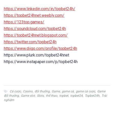
https://www.linkedin.com/in/topbet24h/
https://topbet24hnet.weebly.com/
https://123top.games/
https://soundcloud.com/topbet24h
https://topbet24hnet.blogspot.com/
https://twitter.com/topbet24h
https://www.diigo.com/profile/topbet24h
https://www.plurk.com/topbet24hnet
https://www.instapaper.com/p/topbet24h
Cá cược
,
Casino
,
đổi thưởng
,
Game
,
game cá
,
game cá cược
,
Game
đổi thưởng
,
Game slot
,
Slots
,
thể thao
,
topbet
,
topbet24
,
Topbet24h
,
Trải
nghiệm