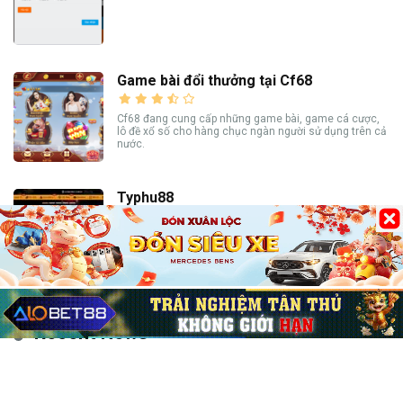
Game bài đổi thưởng tại Cf68
Cf68 đang cung cấp những game bài, game cá cược,
lô đề xổ số cho hàng chục ngàn người sử dụng trên cả
nước.
Typhu88
Recent News
Các game offline hay cho pc cau hinh
trung binh nên thử ngay