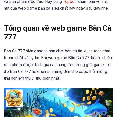
và sản phẩm độc đáo. Hãy cùng
Topbet
khám phá về sức
hút của web game bắn cá siêu chất này ngay sau đây nhé.
Tổng quan về web game Bắn Cá
777
Bắn Cá 777 hiện đang là sân chơi bắn cá ăn xu an toàn chất
lượng nhất và uy tín. Bởi web game Bắn Cá 777 hội tụ nhiều
sản phẩm được đánh giá cao hàng đầu trong giới game. Từ
đó Bắn Cá 777 hứa hẹn sẽ mang đến cho cược thủ những
trải nghiệm thú vị thư giãn nhất.