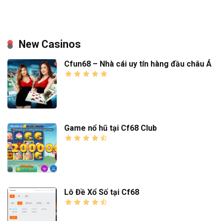
New Casinos
Cfun68 – Nhà cái uy tín hàng đầu châu Á
Game nổ hũ tại Cf68 Club
Lô Đề Xổ Số tại Cf68