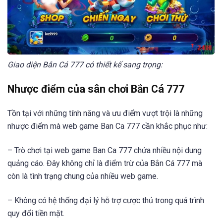
Giao diện Bắn Cá 777 có thiết kế sang trọng:
Nhược điểm của sân chơi Bắn Cá 777
Tồn tại với những tính năng và ưu điểm vượt trội là những
nhược điểm mà web game Ban Ca 777 cần khắc phục như:
– Trò chơi tại web game Ban Ca 777 chứa nhiều nội dung
quảng cáo. Đây không chỉ là điểm trừ của Bắn Cá 777 mà
còn là tình trạng chung của nhiều web game.
– Không có hệ thống đại lý hỗ trợ cược thủ trong quá trình
quy đổi tiền mặt.