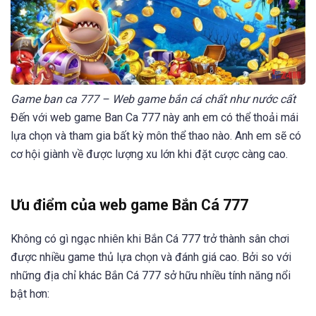
Game ban ca 777 – Web game bắn cá chất như nước cất
Đến với web game Ban Ca 777 này anh em có thể thoải mái
lựa chọn và tham gia bất kỳ môn thể thao nào. Anh em sẽ có
cơ hội giành về được lượng xu lớn khi đặt cược càng cao.
Ưu điểm của web game Bắn Cá 777
Không có gì ngạc nhiên khi Bắn Cá 777 trở thành sân chơi
được nhiều game thủ lựa chọn và đánh giá cao. Bởi so với
những địa chỉ khác Bắn Cá 777 sở hữu nhiều tính năng nổi
bật hơn: