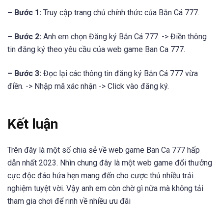
– Bước 1:
Truy cập trang chủ chính thức của Bắn Cá 777.
– Bước 2:
Anh em chọn Đăng ký Bắn Cá 777. -> Điền thông
tin đăng ký theo yêu cầu của web game Ban Ca 777.
– Bước 3:
Đọc lại các thông tin đăng ký Bắn Cá 777 vừa
điền. -> Nhập mã xác nhận -> Click vào đăng ký.
Kết luận
Trên đây là một số chia sẻ về web game Ban Ca 777 hấp
dẫn nhất 2023. Nhìn chung đây là một web game đổi thưởng
cực độc đáo hứa hẹn mang đến cho cược thủ nhiều trải
nghiệm tuyệt vời. Vậy anh em còn chờ gì nữa mà không tải
tham gia chơi để rinh về nhiều ưu đãi