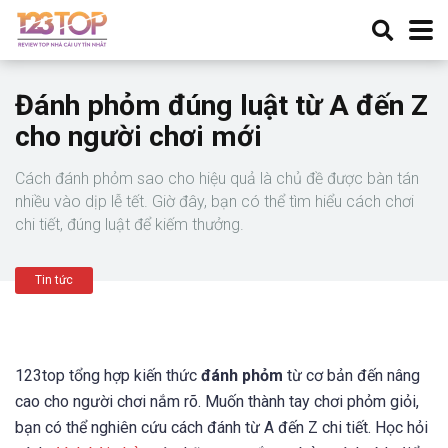
Đánh phỏm đúng luật từ A đến Z
cho người chơi mới
Cách đánh phỏm sao cho hiệu quả là chủ đề được bàn tán
nhiều vào dịp lễ tết. Giờ đây, bạn có thể tìm hiểu cách chơi
chi tiết, đúng luật để kiếm thưởng.
Tin tức
123top tổng hợp kiến thức
đánh phỏm
từ cơ bản đến nâng
cao cho người chơi nắm rõ. Muốn thành tay chơi phỏm giỏi,
bạn có thể nghiên cứu cách đánh từ A đến Z chi tiết. Học hỏi