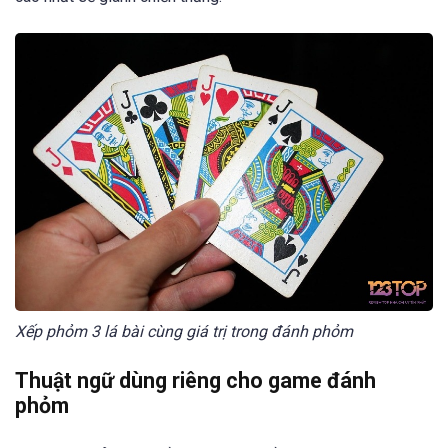
Xếp phỏm 3 lá bài cùng giá trị trong đánh phỏm
Thuật ngữ dùng riêng cho game đánh
phỏm