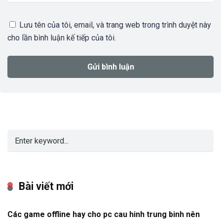
Lưu tên của tôi, email, và trang web trong trình duyệt này
cho lần bình luận kế tiếp của tôi.
Bài viết mới
Các game offline hay cho pc cau hinh trung binh nên