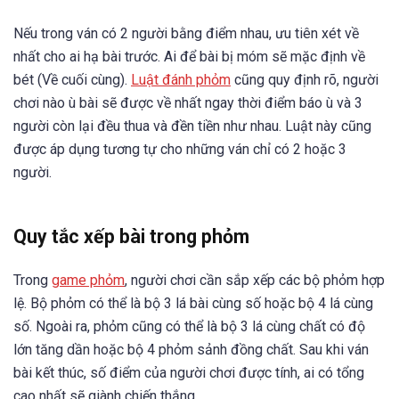
Nếu trong ván có 2 người bằng điểm nhau, ưu tiên xét về
nhất cho ai hạ bài trước. Ai để bài bị móm sẽ mặc định về
bét (Về cuối cùng).
Luật đánh phỏm
cũng quy định rõ, người
chơi nào ù bài sẽ được về nhất ngay thời điểm báo ù và 3
người còn lại đều thua và đền tiền như nhau. Luật này cũng
được áp dụng tương tự cho những ván chỉ có 2 hoặc 3
người.
Quy tắc xếp bài trong phỏm
Trong
game phỏm
, người chơi cần sắp xếp các bộ phỏm hợp
lệ. Bộ phỏm có thể là bộ 3 lá bài cùng số hoặc bộ 4 lá cùng
số. Ngoài ra, phỏm cũng có thể là bộ 3 lá cùng chất có độ
lớn tăng dần hoặc bộ 4 phỏm sảnh đồng chất. Sau khi ván
bài kết thúc, số điểm của người chơi được tính, ai có tổng
cao nhất sẽ giành chiến thắng.