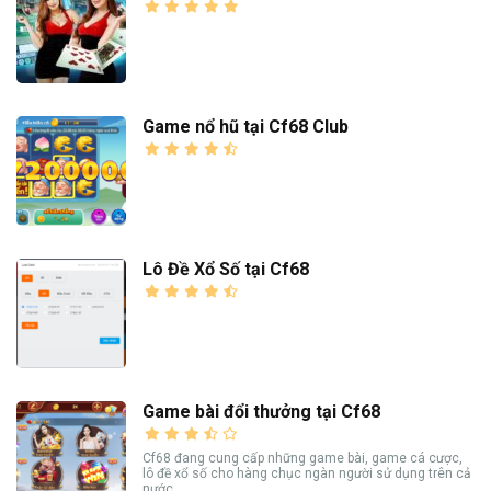
Game nổ hũ tại Cf68 Club
Lô Đề Xổ Số tại Cf68
Game bài đổi thưởng tại Cf68
Cf68 đang cung cấp những game bài, game cá cược,
lô đề xổ số cho hàng chục ngàn người sử dụng trên cả
nước.