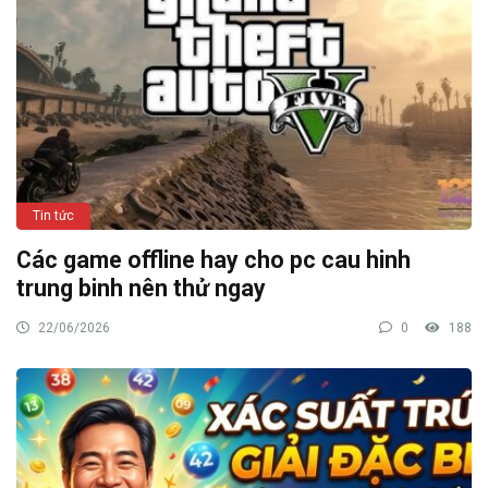
Tin tức
Các game offline hay cho pc cau hinh
trung binh nên thử ngay
22/06/2026
0
188