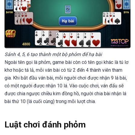
Sảnh 4, 5, 6 tạo thành một bộ phỏm để hạ bài
Ngoài tên gọi là phỏm, game bài còn có tên gọi khác là tú lơ
khơ hoặc tá lả, mỗi ván bài có từ 2 đến 4 thành viên tham
gia. Khi bắt đầu ván bài, mỗi người chơi được nhận 9 lá bài,
có một người được nhận 10 lá. Vào cuộc chơi, ván đấu sẽ
được chia ngược chiều kim đồng hồ, người chia bài nhận lá
bài thứ 10 (lá cuối cùng) trong mỗi lượt chia.
Luật chơi đánh phỏm