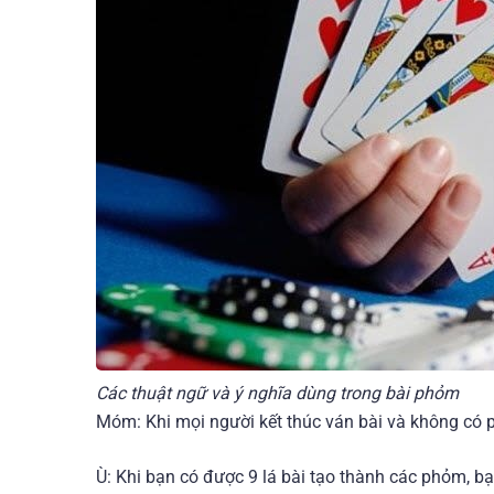
Các thuật ngữ và ý nghĩa dùng trong bài phỏm
Móm: Khi mọi người kết thúc ván bài và không có p
Ù: Khi bạn có được 9 lá bài tạo thành các phỏm, b