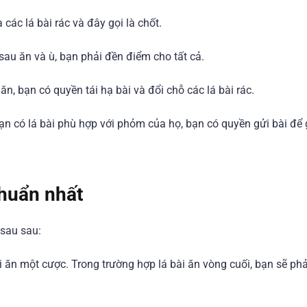
các lá bài rác và đây gọi là chốt.
au ăn và ù, bạn phải đền điểm cho tất cả.
ăn, bạn có quyền tái hạ bài và đổi chỗ các lá bài rác.
bạn có lá bài phù hợp với phỏm của họ, bạn có quyền gửi bài để
huẩn nhất
 sau sau:
i ăn một cược. Trong trường hợp lá bài ăn vòng cuối, bạn sẽ phải