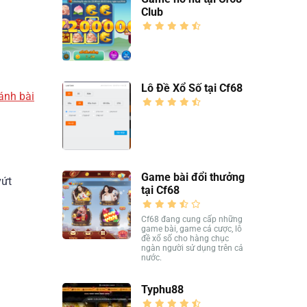
Club
Lô Đề Xổ Số tại Cf68
ánh bài
Game bài đổi thưởng
vứt
tại Cf68
Cf68 đang cung cấp những
game bài, game cá cược, lô
đề xổ số cho hàng chục
ngàn người sử dụng trên cả
nước.
Typhu88