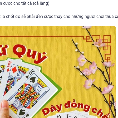
n cược cho tất cả (cả làng).
 lá chốt đó sẽ phải đền cược thay cho những người chơi thua cò