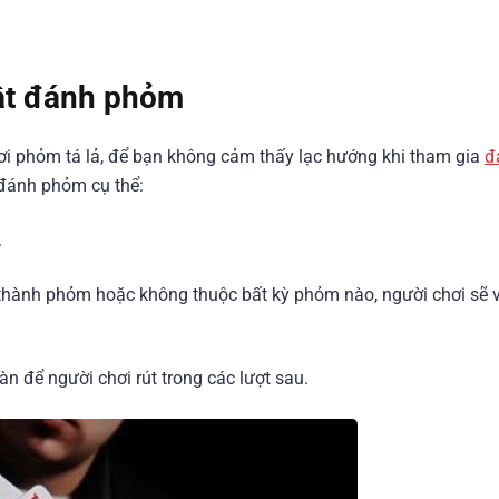
uật đánh phỏm
hơi phỏm tá lả, để bạn không cảm thấy lạc hướng khi tham gia
đ
 đánh phỏm cụ thể:
.
o thành phỏm hoặc không thuộc bất kỳ phỏm nào, người chơi sẽ 
bàn để người chơi rút trong các lượt sau.