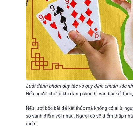
Luật đánh phỏm quy tắc và quy định chuẩn xác nh
Nếu người chơi ù khi đang chơi thì ván bài kết thú
Nếu lượt bốc bài đã kết thúc mà không có ai ù, ngư
so sánh điểm với nhau. Người có số điểm thấp nhất
điểm.