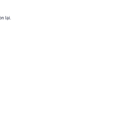
n lại.