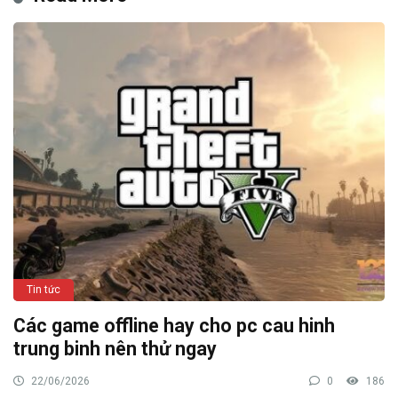
Tin tức
Các game offline hay cho pc cau hinh
trung binh nên thử ngay
22/06/2026
0
186