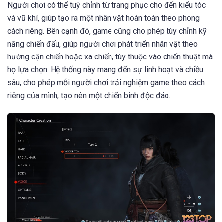
Người chơi có thể tuỳ chỉnh từ trang phục cho đến kiểu tóc
và vũ khí, giúp tạo ra một nhân vật hoàn toàn theo phong
cách riêng. Bên cạnh đó, game cũng cho phép tùy chỉnh kỹ
năng chiến đấu, giúp người chơi phát triển nhân vật theo
hướng cận chiến hoặc xa chiến, tùy thuộc vào chiến thuật mà
họ lựa chọn. Hệ thống này mang đến sự linh hoạt và chiều
sâu, cho phép mỗi người chơi trải nghiệm game theo cách
riêng của mình, tạo nên một chiến binh độc đáo.