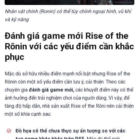
Nhân vật chính (Ronin) có thể tùy chỉnh ngoại hình, vũ khí
và kỹ năng
Đánh giá game mới Rise of the
Rōnin với các yếu điểm cần khắc
phục
Mặc dù sở hữu nhiều điểm mạnh nổi bật nhưng Rise of the
Rōnin còn một số yếu điểm cần lưu ý, cải thiện. Theo các
chuyên gia
đánh giá game mới,
các khuyết điểm này có thể
ảnh hưởng đến trải nghiệm chơi của người dùng. Vì vậy, để
tăng độ hấp dẫn, nhà sản xuất Rise of the Rōni nên cải thiện
một số khía cạnh sau:
Đồ họa có thể chưa thực sự ấn tượng so với các
tựa game khác khác trên PS5
. Mặc dù thế giới