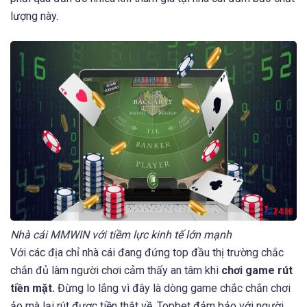
lượng này.
Nhà cái MMWIN với tiềm lực kinh tế lớn mạnh
Với các địa chỉ nhà cái đang đứng top đầu thị trường chắc
chắn đủ làm người chơi cảm thấy an tâm khi
chơi game rút
tiền mặt.
Đừng lo lắng vì đây là dòng game chắc chắn chơi
ảo mà lại rút được tiền thật về. Topbet đảm bảo với người