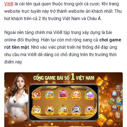
Vi68
là cái tên quá quen thuộc trong giới cá cược. Khi trang
website trực tuyến này trở thành website ăn khách nhất. Thu
hút khách trên cả 2 thị trường Việt Nam và Châu Á.
Ngoài nền tảng chính mà Vi68 tập trung xây dựng là bài
online đổi thưởng. Hiện tại còn mở rộng sang cả
chơi game
rút tiền mặt
. Nhờ vào việc phát triển hệ thống để đáp ứng
nhu cầu mà Vi68 dễ dàng có chỗ đứng trên thị trường thời
điểm này.