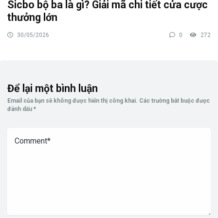
Sicbo bộ ba là gì? Giải mã chi tiết cửa cược
thưởng lớn
30/05/2026
0
272
Để lại một bình luận
Email của bạn sẽ không được hiển thị công khai.
Các trường bắt buộc được
đánh dấu
*