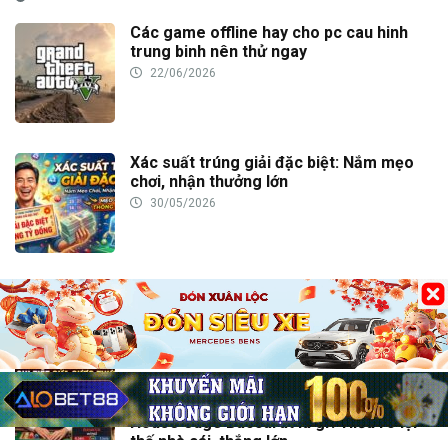
Các game offline hay cho pc cau hinh
trung binh nên thử ngay
22/06/2026
Xác suất trúng giải đặc biệt: Nắm mẹo
chơi, nhận thưởng lớn
30/05/2026
Sicbo bộ ba là gì? Giải mã chi tiết cửa
cược thưởng lớn
30/05/2026
House edge Baccarat là gì? Hiểu rõ lợi
thế nhà cái, thắng lớn