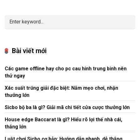
Bài viết mới
Các game offline hay cho pc cau hinh trung binh nên
thử ngay
Xác suất trúng giải đặc biệt: Nắm mẹo chơi, nhận
thưởng lớn
Sicbo bộ ba là gì? Giải mã chi tiết cửa cược thưởng lớn
House edge Baccarat là gì? Hiểu rõ lợi thế nhà cái,
thắng lớn
Luật chơi Sicbo cơ bản: Hướng dẫn nhanh, dễ thắng