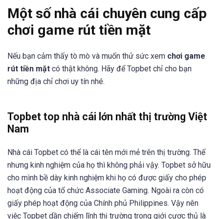
Một số nhà cái chuyên cung cấp
chơi game rút tiền mặt
Nếu bạn cảm thấy tò mò và muốn thử sức xem
chơi game
rút tiền mặt
có thật không. Hãy để Topbet chỉ cho bạn
những địa chỉ chơi uy tín nhé.
Topbet top nhà cái lớn nhất thị trường Việt
Nam
Nhà cái Topbet có thể là cái tên mới mẻ trên thị trường. Thế
nhưng kinh nghiệm của họ thì không phải vậy. Topbet sở hữu
cho mình bề dày kinh nghiệm khi họ có được giấy cho phép
hoạt động của tổ chức Associate Gaming. Ngoài ra còn có
giấy phép hoạt động của Chính phủ Philippines. Vậy nên
việc Topbet dần chiếm lĩnh thị trường trong giới cược thủ là