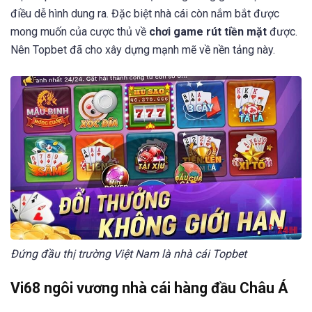
điều dễ hình dung ra. Đặc biệt nhà cái còn nắm bắt được
mong muốn của cược thủ về
chơi game rút tiền mặt
được.
Nên Topbet đã cho xây dựng mạnh mẽ về nền tảng này.
Đứng đầu thị trường Việt Nam là nhà cái Topbet
Vi68 ngôi vương nhà cái hàng đầu Châu Á