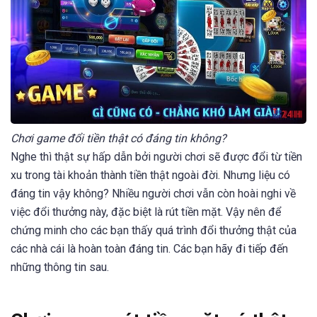
Chơi game đổi tiền thật có đáng tin không?
Nghe thì thật sự hấp dẫn bởi người chơi sẽ được đổi từ tiền
xu trong tài khoản thành tiền thật ngoài đời. Nhưng liệu có
đáng tin vậy không? Nhiều người chơi vẫn còn hoài nghi về
việc đổi thưởng này, đặc biệt là rút tiền mặt. Vậy nên để
chứng minh cho các bạn thấy quá trình đổi thưởng thật của
các nhà cái là hoàn toàn đáng tin. Các bạn hãy đi tiếp đến
những thông tin sau.