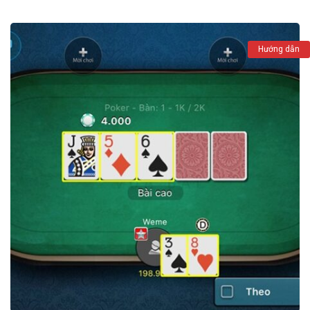
Hướng dẫn