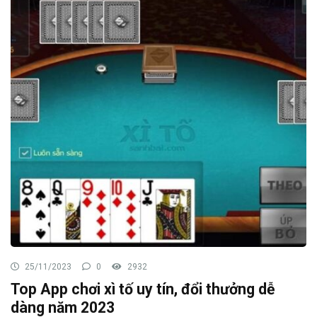
25/11/2023
0
2932
Top App chơi xì tố uy tín, đổi thưởng dễ
dàng năm 2023