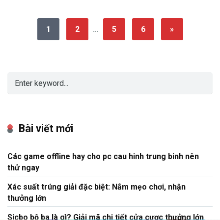
1
2
…
5
6
»
Bài viết mới
Các game offline hay cho pc cau hinh trung binh nên
thử ngay
Xác suất trúng giải đặc biệt: Nắm mẹo chơi, nhận
thưởng lớn
Sicbo bộ ba là gì? Giải mã chi tiết cửa cược thưởng lớn