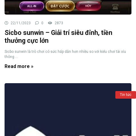
22/11/2023
0
2873
Sicbo sunwin – Giải trí siêu đỉnh, tiền
thưởng cực lớn
Sicbo sunwin là trò chơi có sức hấp dẫn hơn nhiều so với kiểu chơi tài xỉu
thông ...
Read more »
Tin tức