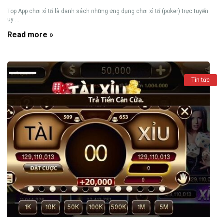
Top App chơi xì tố là danh sách những ứng dụng chơi xì tố (poker) trực tuyến
uy ...
Read more »
Tin tức