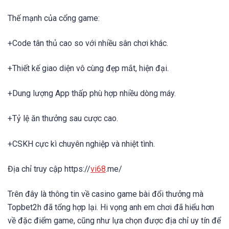
Thế mạnh của cổng game:
+Code tân thủ cao so với nhiều sân chơi khác.
+Thiết kế giao diện vô cùng đẹp mắt, hiện đại.
+Dung lượng App thấp phù hợp nhiều dòng máy.
+Tỷ lệ ăn thưởng sau cược cao.
+CSKH cực kì chuyên nghiệp và nhiệt tình.
Địa chỉ truy cập https://
vi68
.me/
Trên đây là thông tin về casino game bài đổi thưởng mà
Topbet2h đã tổng hợp lại. Hi vọng anh em chơi đã hiểu hơn
về đặc điểm game, cũng như lựa chọn được địa chỉ uy tín để