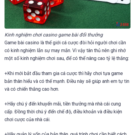
Kinh nghiệm chơi casino game bài đổi thưởng
Game bài casino là thế giới cá cược đòi hỏi người chơi cần
có kinh nghiệm lẫn sự may mắn. Vì vậy tân thủ nên ghi nhớ
một số kinh nghiệm chơi sau, để có thể nâng cao tỷ lệ thắng:
+Khi mới bắt đầu tham gia cá cược thì hãy chơi tựa game
bản thân hiểu và có thế mạnh. Điều này sẽ giúp anh em tự tin
và có chiến thắng cao hơn.
+Hãy chú ý đến khuyến mãi, tiền thưởng mà nhà cái cung
cấp. Đồng thời chú ý đến chế độ, điều khoản và điều kiện
chơi cược của nhà cái.
+Hãy quản lý vốn của bản thân, quá trình chơi cần biết cách