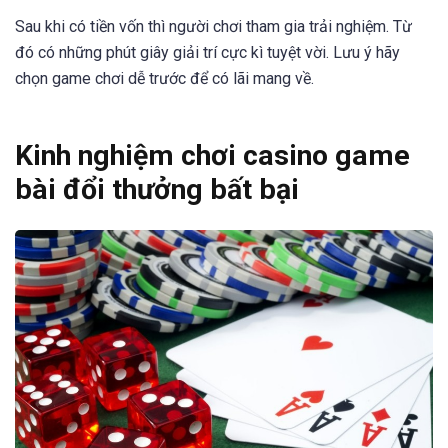
Sau khi có tiền vốn thì người chơi tham gia trải nghiệm. Từ
đó có những phút giây giải trí cực kì tuyệt vời. Lưu ý hãy
chọn game chơi dễ trước để có lãi mang về.
Kinh nghiệm chơi casino game
bài đổi thưởng bất bại