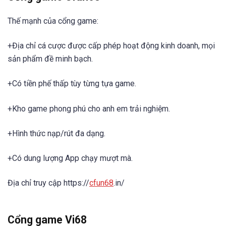
Thế mạnh của cổng game:
+Địa chỉ cá cược được cấp phép hoạt động kinh doanh, mọi
sản phẩm đề minh bạch.
+Có tiền phế thấp tùy từng tựa game.
+Kho game phong phú cho anh em trải nghiệm.
+Hình thức nạp/rút đa dạng.
+Có dung lượng App chạy mượt mà.
Địa chỉ truy cập https://
cfun68
.in/
Cổng game Vi68