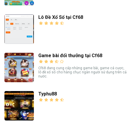
Lô Đề Xổ Số tại Cf68
Game bài đổi thưởng tại Cf68
Cf68 đang cung cấp những game bài, game cá cược,
lô đề xổ số cho hàng chục ngàn người sử dụng trên cả
nước.
Typhu88