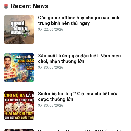
Recent News
Các game offline hay cho pc cau hinh
trung binh nên thử ngay
22/06/2026
Xác suất trúng giải đặc biệt: Nắm mẹo
chơi, nhận thưởng lớn
30/05/2026
Sicbo bộ ba là gì? Giải mã chi tiết cửa
cược thưởng lớn
30/05/2026