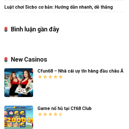
Luật chơi Sicbo cơ bản: Hướng dẫn nhanh, dễ thắng
Bình luận gần đây
New Casinos
Cfun68 – Nhà cái uy tín hàng đầu châu Á
Game nổ hũ tại Cf68 Club