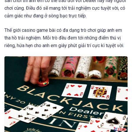
sàn chơi thì anh em có thể trao đổi với Dealer này hay người
chơi cùng. Điều đó sẽ mang tới trải nghiệm cực tuyệt vời, có
cảm giác như đang ở sòng bạc trực tiếp.
Thế giới casino game bài có đa dạng trò chơi giúp anh em
tha hồ trải nghiệm. Mỗi trò đều đem tới những điểm thú vị
riêng, hứa hẹn cho anh em giây phút giải trí cực kì tuyệt vời.