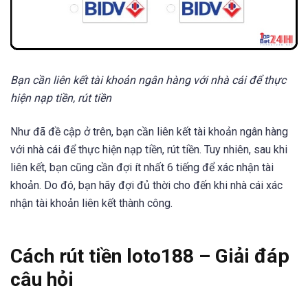
Bạn cần liên kết tài khoản ngân hàng với nhà cái để thực
hiện nạp tiền, rút tiền
Như đã đề cập ở trên, bạn cần liên kết tài khoản ngân hàng
với nhà cái để thực hiện nạp tiền, rút tiền. Tuy nhiên, sau khi
liên kết, bạn cũng cần đợi ít nhất 6 tiếng để xác nhận tài
khoản. Do đó, bạn hãy đợi đủ thời cho đến khi nhà cái xác
nhận tài khoản liên kết thành công.
Cách rút tiền loto188 – Giải đáp
câu hỏi