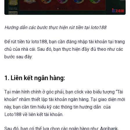
Hướng dẫn các bước thực hiện rút tiền tại loto188
Để rút tiền từ loto188, bạn cần đăng nhập tài khoản tại trang
chủ của nhà cái. Sau đó, bạn thực hiện đầy đủ theo như các
bước sau đây:
1. Liên kết ngân hàng:
Tại màn hình chính ở góc phải, bạn click vào biểu tượng “Tài
khoản” nhằm thiết lập tài khoản ngân hàng. Tại giao diện mới
này, bạn cần tìm hiểu kỹ các thông tin hướng dẫn của
Loto188 về liên kết tài khoản.
Sau đó, bạn có thể lựa chọn các ngân hàng như: Agribank,