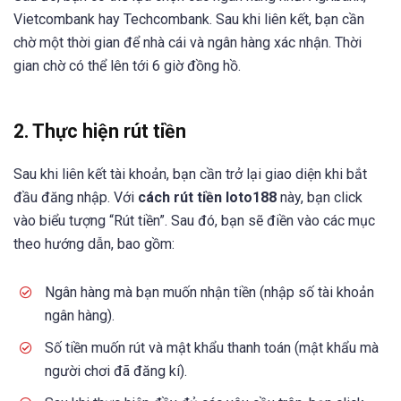
Vietcombank hay Techcombank. Sau khi liên kết, bạn cần
chờ một thời gian để nhà cái và ngân hàng xác nhận. Thời
gian chờ có thể lên tới 6 giờ đồng hồ.
2. Thực hiện rút tiền
Sau khi liên kết tài khoản, bạn cần trở lại giao diện khi bắt
đầu đăng nhập. Với
cách rút tiền loto188
này, bạn click
vào biểu tượng “Rút tiền”. Sau đó, bạn sẽ điền vào các mục
theo hướng dẫn, bao gồm:
Ngân hàng mà bạn muốn nhận tiền (nhập số tài khoản
ngân hàng).
Số tiền muốn rút và mật khẩu thanh toán (mật khẩu mà
người chơi đã đăng kí).