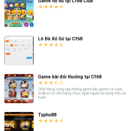
Game nổ hũ tại Cf68 Club
Lô Đề Xổ Số tại Cf68
Game bài đổi thưởng tại Cf68
Cf68 đang cung cấp những game bài, game cá cược,
lô đề xổ số cho hàng chục ngàn người sử dụng trên cả
nước.
Typhu88