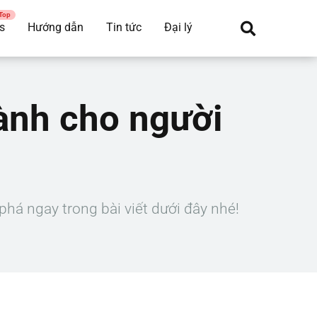
s
Hướng dẫn
Tin tức
Đại lý
ành cho người
á ngay trong bài viết dưới đây nhé!