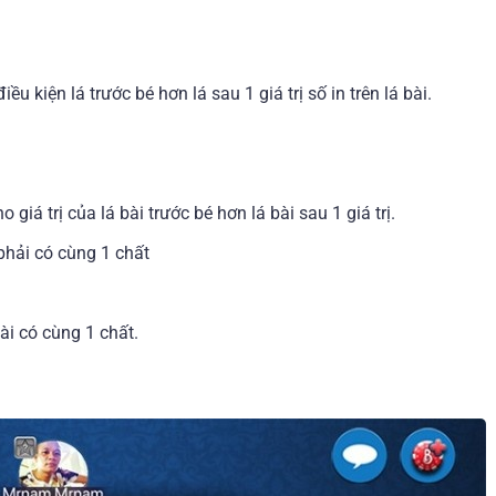
điều kiện lá trước bé hơn lá sau 1 giá trị số in trên lá bài.
 giá trị của lá bài trước bé hơn lá bài sau 1 giá trị.
phải có cùng 1 chất
bài có cùng 1 chất.