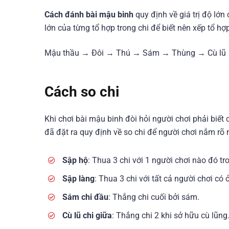
Cách đánh bài mậu binh
quy định về giá trị độ lớn
lớn của từng tổ hợp trong chi để biết nên xếp tổ h
Mậu thầu → Đôi → Thú → Sám → Thùng → Cù lũ 
Cách so chi
Khi chơi bài mậu binh đòi hỏi người chơi phải biết
đã đặt ra quy định về so chi để người chơi nắm rõ 
Sập hộ
: Thua 3 chi với 1 người chơi nào đó tr
Sập làng
: Thua 3 chi với tất cả người chơi có 
Sám chi đầu
: Thắng chi cuối bởi sám.
Cù lũ chi giữa
: Thắng chi 2 khi sở hữu cù lũng