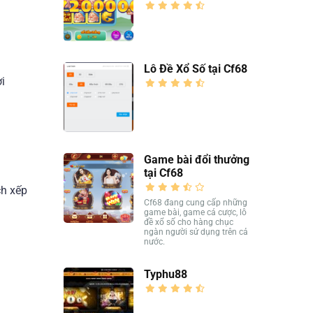
Lô Đề Xổ Số tại Cf68
i
Game bài đổi thưởng
tại Cf68
ch xếp
Cf68 đang cung cấp những
game bài, game cá cược, lô
đề xổ số cho hàng chục
ngàn người sử dụng trên cả
nước.
Typhu88