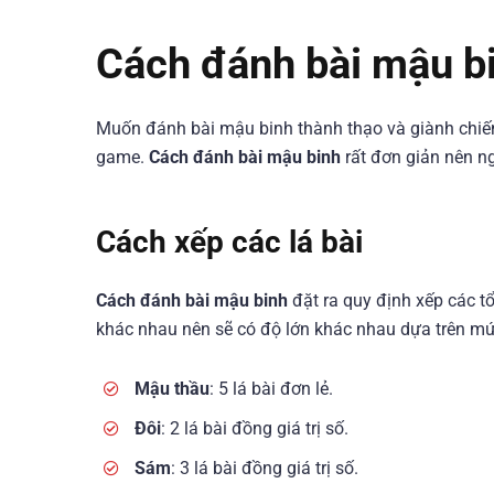
Cách đánh bài mậu b
Muốn đánh bài mậu binh thành thạo và giành chiến
game.
Cách đánh bài mậu binh
rất đơn giản nên ng
Cách xếp các lá bài
Cách đánh bài mậu binh
đặt ra quy định xếp các tổ
khác nhau nên sẽ có độ lớn khác nhau dựa trên mứ
Mậu thầu
: 5 lá bài đơn lẻ.
Đôi
: 2 lá bài đồng giá trị số.
Sám
: 3 lá bài đồng giá trị số.