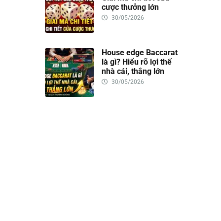
cược thưởng lớn
30/05/2026
House edge Baccarat
là gì? Hiểu rõ lợi thế
nhà cái, thắng lớn
30/05/2026