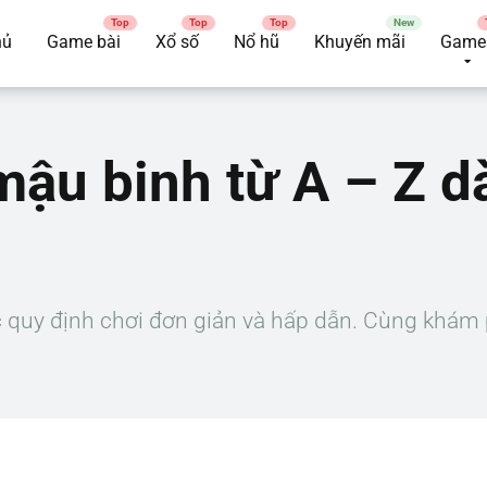
hủ
Game bài
Xổ số
Nổ hũ
Khuyến mãi
Game
mậu binh từ A – Z d
uy định chơi đơn giản và hấp dẫn. Cùng khám ph