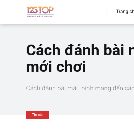
Trang c
Cách đánh bài 
mới chơi
Cách đánh bài mậu binh mang đến các q
Tin tức