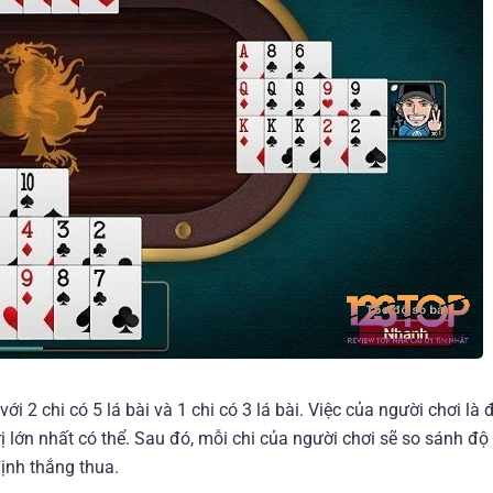
ới 2 chi có 5 lá bài và 1 chi có 3 lá bài. Việc của người chơi là 
rị lớn nhất có thể. Sau đó, mỗi chi của người chơi sẽ so sánh độ 
ịnh thắng thua.