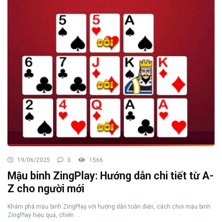
19/06/2025
0
1566
Mậu binh ZingPlay: Hướng dẫn chi tiết từ A-
Z cho người mới
Khám phá mậu binh ZingPlay với hướng dẫn toàn diện, cách chơi mậu binh
ZingPlay hiệu quả, chiến ...