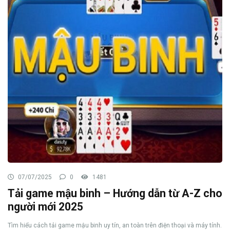
07/07/2025
0
1481
Tải game mậu binh – Hướng dẫn từ A-Z cho
người mới 2025
Tìm hiểu cách tải game mậu binh uy tín, an toàn trên điện thoại và máy tính.