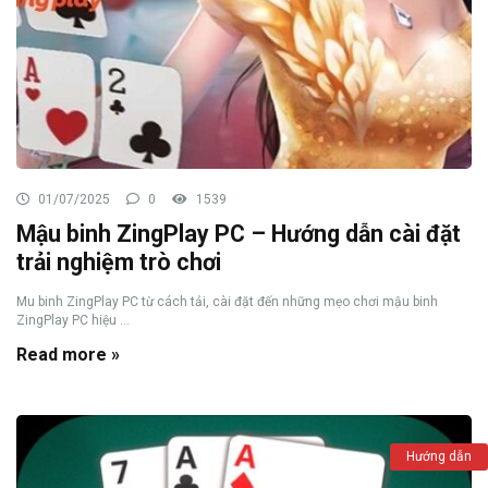
01/07/2025
0
1539
Mậu binh ZingPlay PC – Hướng dẫn cài đặt
trải nghiệm trò chơi
Mu binh ZingPlay PC từ cách tải, cài đặt đến những mẹo chơi mậu binh
ZingPlay PC hiệu ...
Read more »
Hướng dẫn