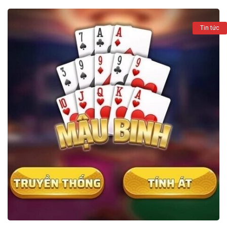
Tin tức