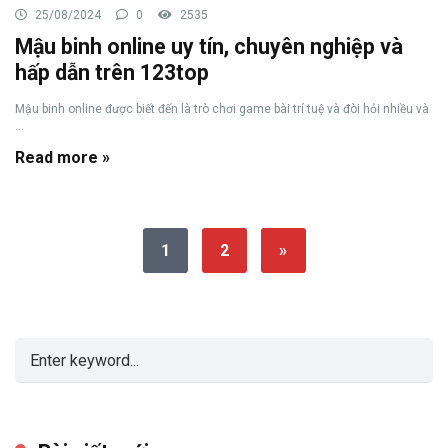
25/08/2024
0
2535
Mậu binh online uy tín, chuyên nghiệp và
hấp dẫn trên 123top
Mậu binh online được biết đến là trò chơi game bài trí tuệ và đòi hỏi nhiều và
...
Read more »
1
2
»