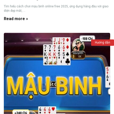
Tìm hiểu cách chơi mậu binh online free 2025, ứng dụng hàng đầu với giao
diện đẹp mắt, ...
Read more »
Hướng dẫn