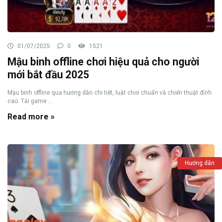
01/07/2025
0
1521
Mậu binh offline chơi hiệu quả cho người
mới bắt đầu 2025
Mậu binh offline qua hướng dẫn chi tiết, luật chơi chuẩn và chiến thuật đỉnh
cao. Tải game ...
Read more »
Hướng dẫn