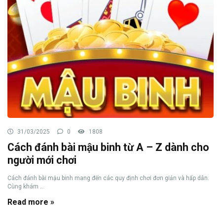
31/03/2025
0
1808
Cách đánh bài mậu binh từ A – Z dành cho
người mới chơi
Cách đánh bài mậu binh mang đến các quy định chơi đơn giản và hấp dẫn.
Cùng khám ...
Read more »