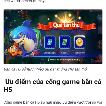
sea world, secret of maya…
Bắn cá H5 sở hữu nhiều ưu đãi khủng cho tân thủ
Ưu điểm của cổng game bắn cá
H5
Cổng game bắn cá H5 sở hữu nhiều ưu điểm vượt trội so với