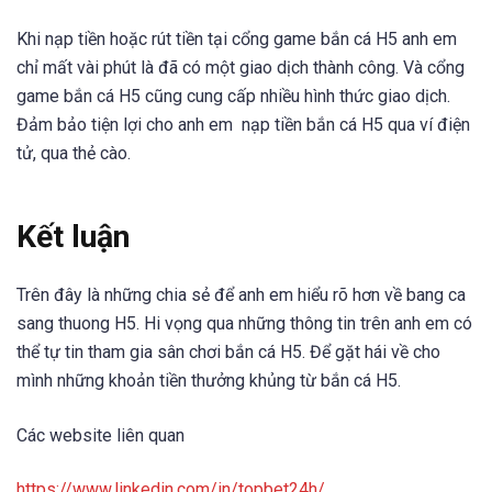
Khi nạp tiền hoặc rút tiền tại cổng game bắn cá H5 anh em
chỉ mất vài phút là đã có một giao dịch thành công. Và cổng
game bắn cá H5 cũng cung cấp nhiều hình thức giao dịch.
Đảm bảo tiện lợi cho anh em nạp tiền bắn cá H5 qua ví điện
tử, qua thẻ cào.
Kết luận
Trên đây là những chia sẻ để anh em hiểu rõ hơn về bang ca
sang thuong H5. Hi vọng qua những thông tin trên anh em có
thể tự tin tham gia sân chơi bắn cá H5. Để gặt hái về cho
mình những khoản tiền thưởng khủng từ bắn cá H5.
Các website liên quan
https://www.linkedin.com/in/topbet24h/