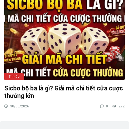
Tin tức
Sicbo bộ ba là gì? Giải mã chi tiết cửa cược
thưởng lớn
30/05/2026
0
272