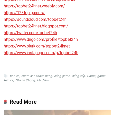
https://topbet24hnet.weebly.com/
https://123top.games/
https://soundcloud.com/topbet24h
https://topbet24hnet.blogspot.com/
https://twitter.com/topbet24h
https://www.diigo.com/profile/topbet24h
https://www.plurk.com/topbet24hnet
https://www.instapaper.com/p/topbet24h
bắn cá
,
chăm sóc khách hàng
,
cổng game
,
đẳng cấp
,
Game
,
game
bắn cá
,
Nhanh Chóng
,
Ưu điểm
Read More