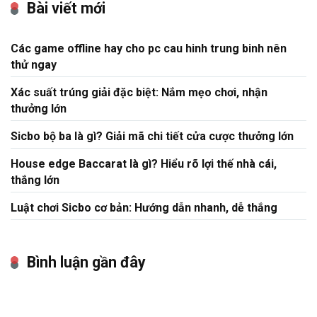
Bài viết mới
Các game offline hay cho pc cau hinh trung binh nên
thử ngay
Xác suất trúng giải đặc biệt: Nắm mẹo chơi, nhận
thưởng lớn
Sicbo bộ ba là gì? Giải mã chi tiết cửa cược thưởng lớn
House edge Baccarat là gì? Hiểu rõ lợi thế nhà cái,
thắng lớn
Luật chơi Sicbo cơ bản: Hướng dẫn nhanh, dễ thắng
Bình luận gần đây