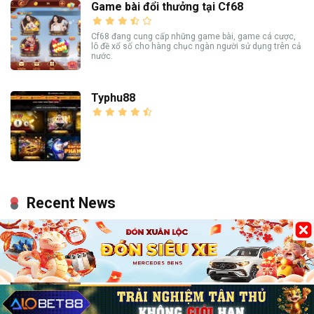
Game bài đổi thưởng tại Cf68
Cf68 đang cung cấp những game bài, game cá cược,
lô đề xổ số cho hàng chục ngàn người sử dụng trên cả
nước.
Typhu88
Recent News
Các game offline hay cho pc cau hinh
trung binh nên thử ngay
22/06/2026