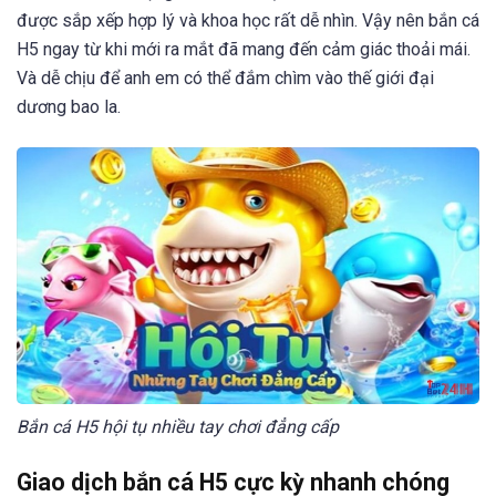
được sắp xếp hợp lý và khoa học rất dễ nhìn. Vậy nên bắn cá
H5 ngay từ khi mới ra mắt đã mang đến cảm giác thoải mái.
Và dễ chịu để anh em có thể đắm chìm vào thế giới đại
dương bao la.
Bắn cá H5 hội tụ nhiều tay chơi đẳng cấp
Giao dịch bắn cá H5 cực kỳ nhanh chóng