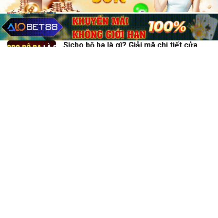
30/05/2026
Sicbo bộ ba là gì? Giải mã chi tiết cửa
cược thưởng lớn
30/05/2026
House edge Baccarat là gì? Hiểu rõ lợi
thế nhà cái, thắng lớn
30/05/2026