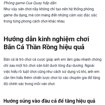
Phòng game Cua Quay hấp dẫn
Như vậy sân chơi nầy không chỉ tạo nên hệ thống phòng
game đa dạng, mà còn mang đến những cảm xúc đặc sắc
trong từng phong cách chơi khác nhau.
Hướng dẫn kinh nghiệm chơi
Bắn Cá Thần Rồng hiệu quả
Bắn cá là trò chơi cá cược giúp anh em làm giàu nhanh chóng
chỉ sau một trò chơi săn bắt dưới lòng đại dương. Ngoài
việc hiểu rõ luật chơi cũng như cách sử dụng vũ khí, anh em
cần tìm hiểu thêm chiến lược chơi từ các chuyên gia để tăng
độ chính xác trong mỗi ván chơi.
Hướng súng vào đầu cá để tăng hiệu quả