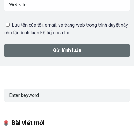
Lưu tên của tôi, email, và trang web trong trình duyệt này
cho lần bình luận kế tiếp của tôi.
Bài viết mới