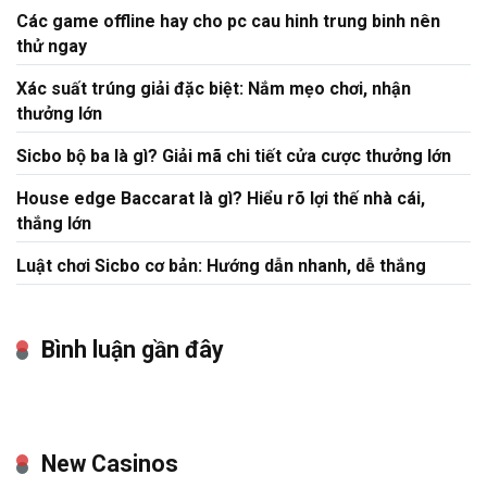
Các game offline hay cho pc cau hinh trung binh nên
thử ngay
Xác suất trúng giải đặc biệt: Nắm mẹo chơi, nhận
thưởng lớn
Sicbo bộ ba là gì? Giải mã chi tiết cửa cược thưởng lớn
House edge Baccarat là gì? Hiểu rõ lợi thế nhà cái,
thắng lớn
Luật chơi Sicbo cơ bản: Hướng dẫn nhanh, dễ thắng
Bình luận gần đây
New Casinos