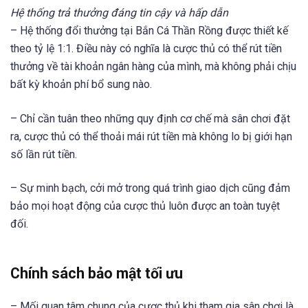
Hệ thống trả thưởng đáng tin cậy và hấp dẫn
– Hệ thống đổi thưởng tại Bắn Cá Thần Rồng được thiết kế
theo tỷ lệ 1:1. Điều này có nghĩa là cược thủ có thể rút tiền
thưởng về tài khoản ngân hàng của mình, mà không phải chịu
bất kỳ khoản phí bổ sung nào.
– Chỉ cần tuân theo những quy định cơ chế mà sân chơi đặt
ra, cược thủ có thể thoải mái rút tiền mà không lo bị giới hạn
số lần rút tiền.
– Sự minh bạch, cởi mở trong quá trình giao dịch cũng đảm
bảo mọi hoạt động của cược thủ luôn được an toàn tuyệt
đối.
Chính sách bảo mật tối ưu
– Mối quan tâm chung của cược thủ khi tham gia sân chơi là