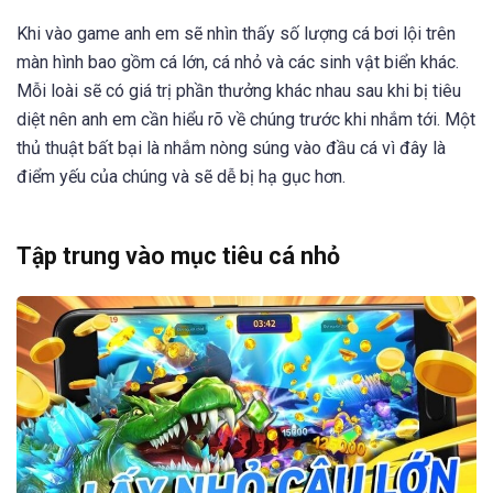
Khi vào game anh em sẽ nhìn thấy số lượng cá bơi lội trên
màn hình bao gồm cá lớn, cá nhỏ và các sinh vật biển khác.
Mỗi loài sẽ có giá trị phần thưởng khác nhau sau khi bị tiêu
diệt nên anh em cần hiểu rõ về chúng trước khi nhắm tới. Một
thủ thuật bất bại là nhắm nòng súng vào đầu cá vì đây là
điểm yếu của chúng và sẽ dễ bị hạ gục hơn.
Tập trung vào mục tiêu cá nhỏ