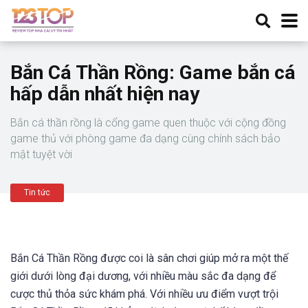
Bắn Cá Thần Rồng: Game bắn cá
hấp dẫn nhất hiện nay
Bắn cá thần rồng là cổng game quen thuộc với cộng đồng
game thủ với phòng game đa dạng cùng chính sách bảo
mật tuyệt vời
Tin tức
Bắn Cá Thần Rồng được coi là sân chơi giúp mở ra một thế
giới dưới lòng đại dương, với nhiều màu sắc đa dạng để
cược thủ thỏa sức khám phá. Với nhiều ưu điểm vượt trội