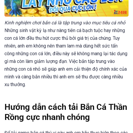
Kinh nghiệm chơi bắn cá là tập trung vào mục tiêu cá nhỏ
Những sinh vật kỳ lạ như nàng tiên cá bạch tuộc hay những
con cá lớn đều thu hút cược thủ bởi giá trị của chúng. Tuy
nhiên, anh em không nên tham lam mà dùng hết sức tấn
công những con cá lớn, điều này sẽ không mang lại tác dụng
gì mà còn làm giảm lượng đạn. Việc bắn tập trung vào
những con cá nhỏ sẽ giúp anh em cải thiện độ chính xác của
mình và càng bắn nhiều thì anh em sẽ thu được càng nhiều
xu thưởng.
Hướng dẫn cách tải Bắn Cá Thần
Rồng cực nhanh chóng
Để tải game bắn cá thú vị này anh em hãy thực hiện theo các