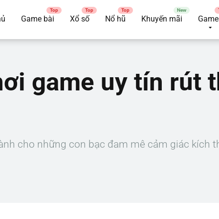
hủ
Game bài
Xổ số
Nổ hũ
Khuyến mãi
Game
ơi game uy tín rút 
ẫn dành cho những con bạc đam mê cảm giác kích t