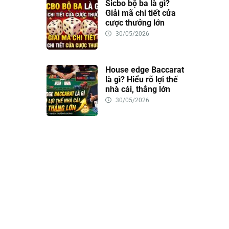
Sicbo bộ ba là gì?
Giải mã chi tiết cửa
cược thưởng lớn
30/05/2026
House edge Baccarat
là gì? Hiểu rõ lợi thế
nhà cái, thắng lớn
30/05/2026