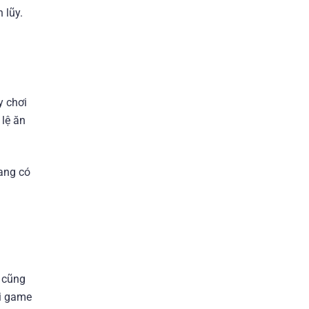
 lũy.
y chơi
 lệ ăn
đang có
, cũng
ơi game