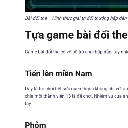
Bài đổi the – Hình thức giải trí đổi thưởng hấp dẫn
Tựa game bài đổi the
Game bài đổi the có vô số trò chơi hấp dẫn, tuy n
Tiến lên miền Nam
Đây là trò chơi hết sức quen thuộc không chỉ với 
chia mỗi thành viên 13 lá để chơi. Nhiệm vụ của an
tay.
Phỏm