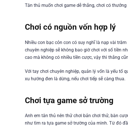
Tân thủ muốn chơi game dễ thắng, chơi có thưởng 
Chơi có nguồn vốn hợp lý
Nhiều con bạc cỏn con có suy nghĩ là nạp vài trăm 
chuyên nghiệp sẽ không bao giờ chơi với số tiền nh
cao mà không có nhiều tiền cược, vậy thì thắng c
Với tay chơi chuyên nghiệp, quản lý vốn là yếu tố q
xu hướng đen là dừng, nếu chơi tiếp sẽ càng thua.
Chơi tựa game sở trường
Anh em tân thủ nên thử chơi bản chơi thử, bàn cược
như tìm ra tựa game sở trường của mình. Từ đó đầu