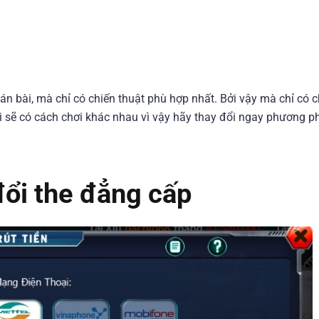
n bài, mà chỉ có chiến thuật phù hợp nhất. Bởi vậy mà chỉ có c
ơi sẽ có cách chơi khác nhau vì vậy hãy thay đổi ngay phương p
ổi the đẳng cấp