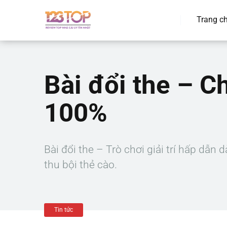
Trang c
Bài đổi the – Ch
100%
Bài đổi the – Trò chơi giải trí hấp d
thu bội thẻ cào.
Tin tức