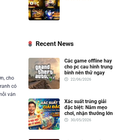
Recent News
Các game offline hay
cho pc cau hinh trung
binh nên thử ngay
ơn, cho
22/06/2026
tranh có
mỗi ván
Xác suất trúng giải
đặc biệt: Nắm mẹo
chơi, nhận thưởng lớn
30/05/2026