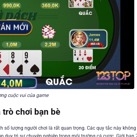
ượng cuộc vui của game
 trò chơi bạn bè
nh số lượng người chơi là rất quan trọng. Các quy tắc này không
 duy trì sự chuyên nghiệp trong môi trường cá cược. Giới hạn 