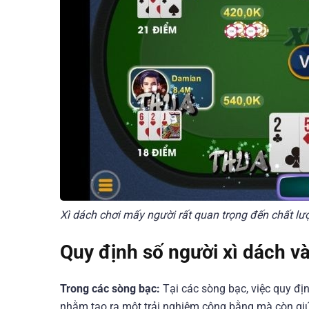
Xì dách chơi mấy người rất quan trọng đến chất l
Quy định số người xì dách và
Trong các sòng bạc:
Tại các sòng bạc, việc quy đị
nhằm tạo ra một trải nghiệm công bằng mà còn giúp