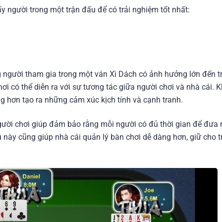
y người trong một trận đấu để có trải nghiệm tốt nhất:
 người tham gia trong một ván Xì Dách có ảnh hưởng lớn đến tr
hơi có thể diễn ra với sự tương tác giữa người chơi và nhà cái. K
ng hơn tạo ra những cảm xúc kịch tính và cạnh tranh.
người chơi giúp đảm bảo rằng mỗi người có đủ thời gian để đưa 
 này cũng giúp nhà cái quản lý bàn chơi dễ dàng hơn, giữ cho t