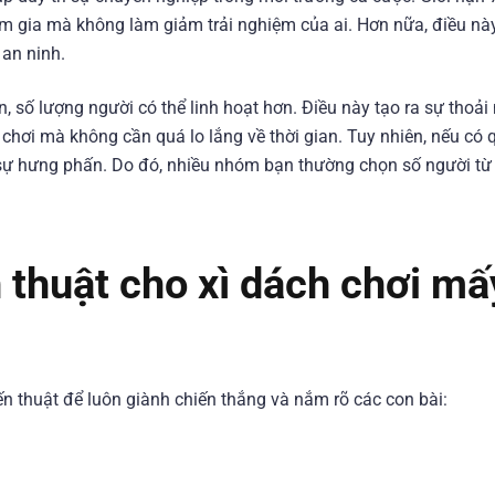
am gia mà không làm giảm trải nghiệm của ai. Hơn nữa, điều nà
 an ninh.
, số lượng người có thể linh hoạt hơn. Điều này tạo ra sự thoải
chơi mà không cần quá lo lắng về thời gian. Tuy nhiên, nếu có 
m sự hưng phấn. Do đó, nhiều nhóm bạn thường chọn số người từ
 thuật cho xì dách chơi mấ
ến thuật để luôn giành chiến thắng và nắm rõ các con bài: