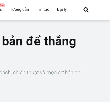
s
Hướng dẫn
Tin tức
Đại lý
ơ bản để thắng
 dách, chiến thuật và mẹo cơ bản để