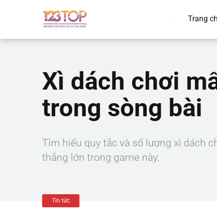
Trang c
Xì dách chơi mấ
trong sòng bài
Tìm hiểu quy tắc và số lượng xì dách 
thắng lớn trong game này.
Tin tức