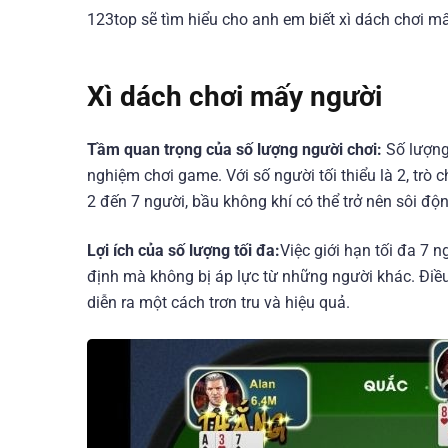
123top sẽ tìm hiểu cho anh em biết xì dách chơi mấ
Xì dách chơi mấy người
Tầm quan trọng của số lượng người chơi:
Số lượng
nghiệm chơi game. Với số người tối thiểu là 2, trò c
2 đến 7 người, bầu không khí có thể trở nên sôi độ
Lợi ích của số lượng tối đa:
Việc giới hạn tối đa 7 
định mà không bị áp lực từ những người khác. Điều
diễn ra một cách trơn tru và hiệu quả.