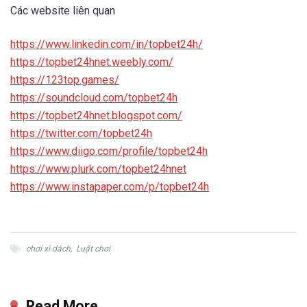
Các website liên quan
https://www.linkedin.com/in/topbet24h/
https://topbet24hnet.weebly.com/
https://123top.games/
https://soundcloud.com/topbet24h
https://topbet24hnet.blogspot.com/
https://twitter.com/topbet24h
https://www.diigo.com/profile/topbet24h
https://www.plurk.com/topbet24hnet
https://www.instapaper.com/p/topbet24h
chơi xì dách
,
Luật chơi
Read More