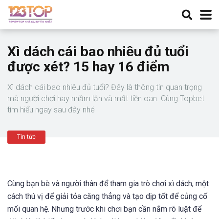
Xì dách cái bao nhiêu đủ tuổi
được xét? 15 hay 16 điểm
Xì dách cái bao nhiêu đủ tuổi? Đây là thông tin quan trọng
mà người chơi hay nhầm lẫn và mất tiền oan. Cùng Topbet
tìm hiểu ngay sau đây nhé
Tin tức
Cùng bạn bè và người thân để tham gia trò chơi xì dách, một
cách thú vị để giải tỏa căng thẳng và tạo dịp tốt để củng cố
mối quan hệ. Nhưng trước khi chơi bạn cần nắm rõ luật để