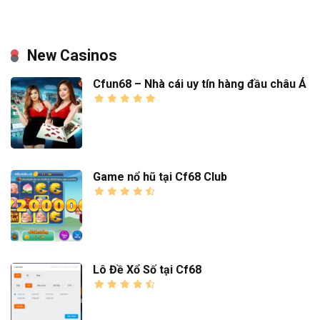
New Casinos
Cfun68 – Nhà cái uy tín hàng đầu châu Á
Game nổ hũ tại Cf68 Club
Lô Đề Xổ Số tại Cf68