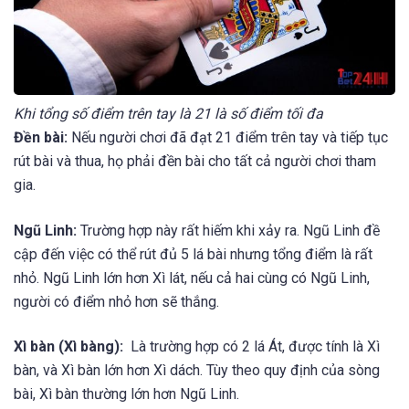
Khi tổng số điểm trên tay là 21 là số điểm tối đa
Đền bài:
Nếu người chơi đã đạt 21 điểm trên tay và tiếp tục
rút bài và thua, họ phải đền bài cho tất cả người chơi tham
gia.
Ngũ Linh:
Trường hợp này rất hiếm khi xảy ra. Ngũ Linh đề
cập đến việc có thể rút đủ 5 lá bài nhưng tổng điểm là rất
nhỏ. Ngũ Linh lớn hơn Xì lát, nếu cả hai cùng có Ngũ Linh,
người có điểm nhỏ hơn sẽ thắng.
Xì bàn (Xì bàng):
Là trường hợp có 2 lá Át, được tính là Xì
bàn, và Xì bàn lớn hơn Xì dách. Tùy theo quy định của sòng
bài, Xì bàn thường lớn hơn Ngũ Linh.