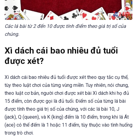
Các lá bài từ 2 đến 10 được tính điểm theo giá trị số của
chúng.
Xì dách cái bao nhiêu đủ tuổi
được xét?
Xì dách cái bao nhiêu đủ tuổi được xét theo quy tắc cụ thể,
tùy theo luật chơi của từng vùng miền. Tuy nhiên, nói chung,
theo luật cơ bản, người chơi được xét bài Xì dách khi họ đủ
15 điểm, còn được gọi là đủ tuổi. Điểm số của từng lá bài
được tính theo giá trị số của chúng, với các lá bài 10, J
(jack), Q (queen), và K (king) đếm là 10 điểm, trong khi lá Át
(ace) có thể đếm là 1 hoặc 11 điểm, tùy thuộc vào tình huống
trong trò chơi.