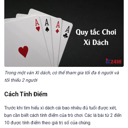
Trong một ván Xì dách, có thể tham gia tối đa 6 người và
tối thiểu 2 người
Cách Tính Điểm
Trước khi tìm hiểu xì dách cái bao nhiêu đủ tuổi được xét,
bạn cần biết cách tính điểm của trò chơi. Các lá bài từ 2 đến
10 được tính điểm theo giá trị số của chúng.