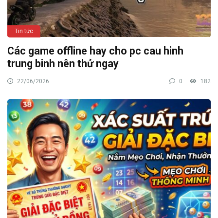
Tin tức
Các game offline hay cho pc cau hinh
trung binh nên thử ngay
22/06/2026
0
182