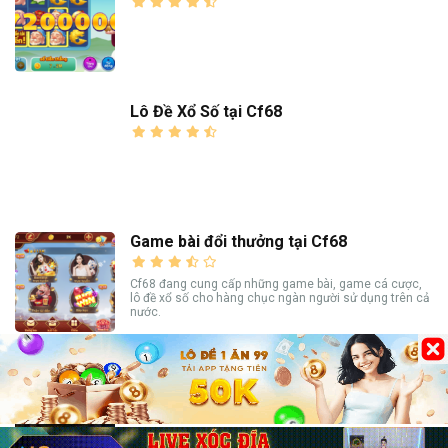
Lô Đề Xổ Số tại Cf68
Game bài đổi thưởng tại Cf68
Cf68 đang cung cấp những game bài, game cá cược,
lô đề xổ số cho hàng chục ngàn người sử dụng trên cả
nước.
Typhu88