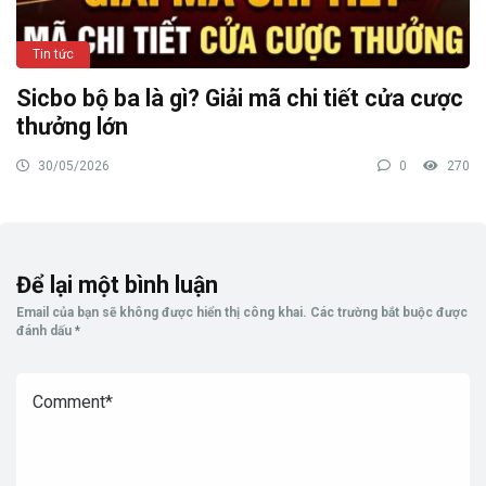
Tin tức
Sicbo bộ ba là gì? Giải mã chi tiết cửa cược
thưởng lớn
30/05/2026
0
270
Để lại một bình luận
Email của bạn sẽ không được hiển thị công khai.
Các trường bắt buộc được
đánh dấu
*