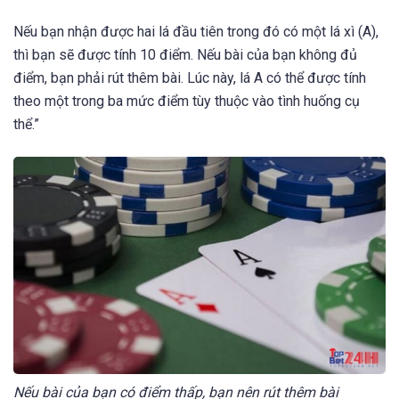
Nếu bạn nhận được hai lá đầu tiên trong đó có một lá xì (A),
thì bạn sẽ được tính 10 điểm. Nếu bài của bạn không đủ
điểm, bạn phải rút thêm bài. Lúc này, lá A có thể được tính
theo một trong ba mức điểm tùy thuộc vào tình huống cụ
thể.”
Nếu bài của bạn có điểm thấp, bạn nên rút thêm bài