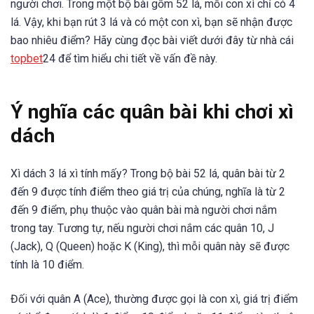
người chơi. Trong một bộ bài gồm 52 lá, mỗi con xì chỉ có 4
lá. Vậy, khi bạn rút 3 lá và có một con xì, bạn sẽ nhận được
bao nhiêu điểm? Hãy cùng đọc bài viết dưới đây từ nhà cái
topbet
24 để tìm hiểu chi tiết về vấn đề này.
Ý nghĩa các quân bài khi chơi xì
dách
Xì dách 3 lá xì tính mấy? Trong bộ bài 52 lá, quân bài từ 2
đến 9 được tính điểm theo giá trị của chúng, nghĩa là từ 2
đến 9 điểm, phụ thuộc vào quân bài mà người chơi nắm
trong tay. Tương tự, nếu người chơi nắm các quân 10, J
(Jack), Q (Queen) hoặc K (King), thì mỗi quân này sẽ được
tính là 10 điểm.
Đối với quân A (Ace), thường được gọi là con xì, giá trị điểm