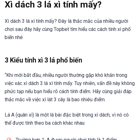
Xì dách 3 lá xì tính mấy?
Xì dách 3 lá xì tính mấy? Đây là thắc mắc của nhiều người
chơi sau đây hãy cùng Topbet tìm hiểu các cách tính xì phổ
biến nhé
3 Kiểu tính xì 3 lá phổ biến
“Khi mới bắt đầu, nhiều người thường gặp khó khăn trong
việc xác xì dách 3 lá xì tính mấy. Tuy nhiên, vấn đề này không
phức tạp nếu bạn hiểu rõ cách tính điểm. Hãy cùng giải đáp
thắc mắc về việc xì lát 3 cây là bao nhiêu điểm.
Lá A (quân xì) là một lá bài đặc biệt trong xì dách, vì nó có
thể được tính theo ba cách khác nhau:
Trường hợp 1: A được người chơi tính là 1 điểm.