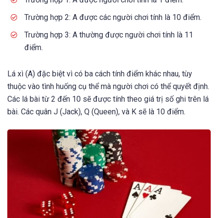
Trường hợp 2: A được các người chơi tính là 10 điểm.
Trường hợp 3: A thường được người chơi tính là 11
điểm.
Lá xì (A) đặc biệt vì có ba cách tính điểm khác nhau, tùy
thuộc vào tình huống cụ thể mà người chơi có thể quyết định.
Các lá bài từ 2 đến 10 sẽ được tính theo giá trị số ghi trên lá
bài. Các quân J (Jack), Q (Queen), và K sẽ là 10 điểm.