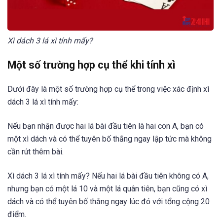
Xì dách 3 lá xì tính mấy?
Một số trường hợp cụ thể khi tính xì
Dưới đây là một số trường hợp cụ thể trong việc xác định xì
dách 3 lá xì tính mấy:
Nếu bạn nhận được hai lá bài đầu tiên là hai con A, bạn có
một xì dách và có thể tuyên bố thắng ngay lập tức mà không
cần rút thêm bài.
Xì dách 3 lá xì tính mấy? Nếu hai lá bài đầu tiên không có A,
nhưng bạn có một lá 10 và một lá quân tiên, bạn cũng có xì
dách và có thể tuyên bố thắng ngay lúc đó với tổng cộng 20
điểm.