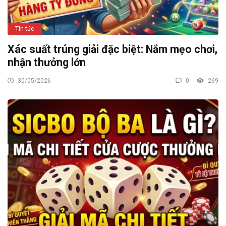
Tin tức
Xác suất trúng giải đặc biệt: Nắm mẹo chơi,
nhận thưởng lớn
30/05/2026
0
269