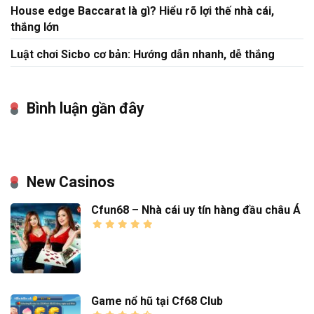
House edge Baccarat là gì? Hiểu rõ lợi thế nhà cái,
thắng lớn
Luật chơi Sicbo cơ bản: Hướng dẫn nhanh, dễ thắng
Bình luận gần đây
New Casinos
Cfun68 – Nhà cái uy tín hàng đầu châu Á
Game nổ hũ tại Cf68 Club