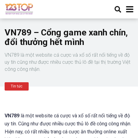
VN789 – Cổng game xanh chín,
đổi thưởng hết mình
VN789 là một website cá cược và xổ số rất nổi tiếng về độ
uy tín cũng như được nhiều cược thủ lô đề tại thị trường Việt
công công nhận.
Tin tức
VN789
là một website cá cược và xổ số rất nổi tiếng về độ
uy tín. Cũng như được nhiều cược thủ lô đề công công nhận.
Hiện nay, có rất nhiều trang cá cược ăn thưởng online xuất