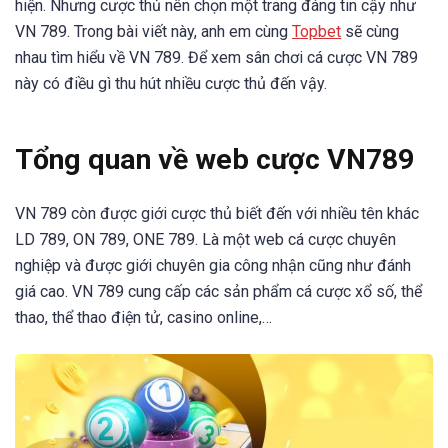
hiện. Nhưng cược thủ nên chọn một trang đáng tin cậy như
VN 789. Trong bài viết này, anh em cùng
Topbet
sẽ cùng
nhau tìm hiểu về VN 789. Để xem sân chơi cá cược VN 789
này có điều gì thu hút nhiều cược thủ đến vậy.
Tổng quan về web cược VN789
VN 789 còn được giới cược thủ biết đến với nhiều tên khác
LD 789, ON 789, ONE 789. Là một web cá cược chuyên
nghiệp và được giới chuyên gia công nhận cũng như đánh
giá cao. VN 789 cung cấp các sản phẩm cá cược xổ số, thể
thao, thể thao điện tử, casino online,…