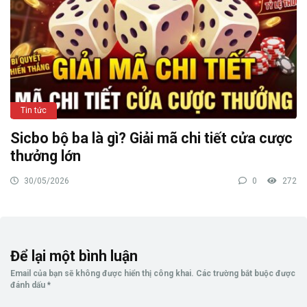
Tin tức
Sicbo bộ ba là gì? Giải mã chi tiết cửa cược
thưởng lớn
30/05/2026
0
272
Để lại một bình luận
Email của bạn sẽ không được hiển thị công khai.
Các trường bắt buộc được
đánh dấu
*