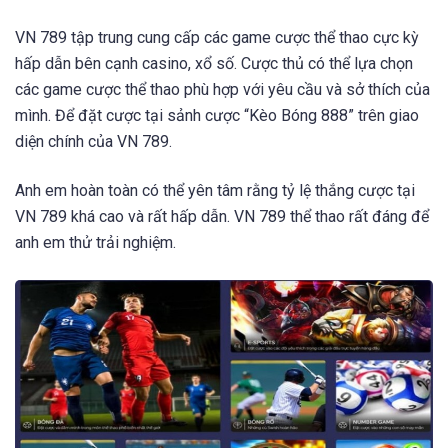
VN 789 tập trung cung cấp các game cược thể thao cực kỳ
hấp dẫn bên cạnh casino, xổ số. Cược thủ có thể lựa chọn
các game cược thể thao phù hợp với yêu cầu và sở thích của
mình. Để đặt cược tại sảnh cược “Kèo Bóng 888” trên giao
diện chính của VN 789.
Anh em hoàn toàn có thể yên tâm rằng tỷ lệ thắng cược tại
VN 789 khá cao và rất hấp dẫn. VN 789 thể thao rất đáng để
anh em thử trải nghiệm.