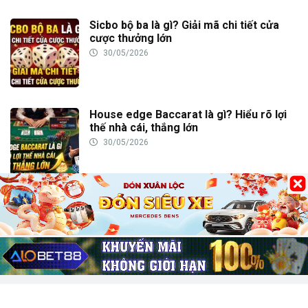
Sicbo bộ ba là gì? Giải mã chi tiết cửa
cược thưởng lớn
30/05/2026
House edge Baccarat là gì? Hiểu rõ lợi
thế nhà cái, thắng lớn
30/05/2026