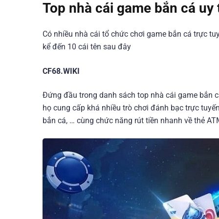
Tham khảo ngay top nhà cái game bắn cá hot nhất
Top nhà cái game bắn cá uy 
Có nhiều nhà cái tổ chức chơi game bắn cá trực tu
kể đến 10 cái tên sau đây
CF68.WIKI
Đứng đầu trong danh sách top nhà cái game bắn cá 
họ cung cấp khá nhiều trò chơi đánh bạc trực tuy
bắn cá, … cùng chức năng rút tiền nhanh về thẻ AT