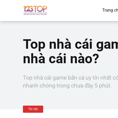
Trang c
Top nhà cái gam
nhà cái nào?
Top nhà cái game bắn cá uy tín nhất có 
nhanh chóng trong chưa đầy 5 phút.
Tin tức