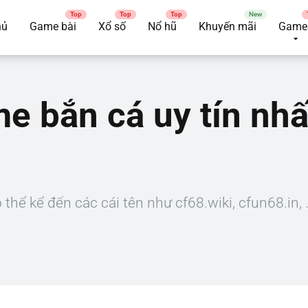
hủ
Game bài
Xổ số
Nổ hũ
Khuyến mãi
Game
e bắn cá uy tín nhấ
thể kể đến các cái tên như cf68.wiki, cfun68.in,