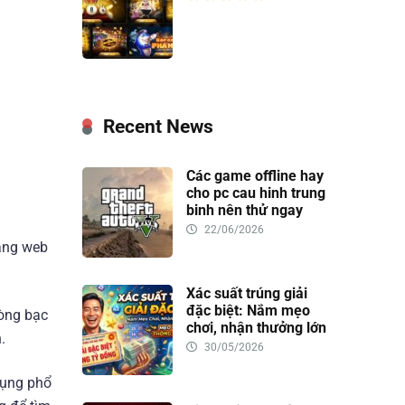
Recent News
Các game offline hay
cho pc cau hinh trung
binh nên thử ngay
22/06/2026
Xác suất trúng giải
đặc biệt: Nắm mẹo
chơi, nhận thưởng lớn
30/05/2026