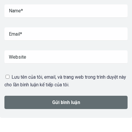
Lưu tên của tôi, email, và trang web trong trình duyệt này
cho lần bình luận kế tiếp của tôi.