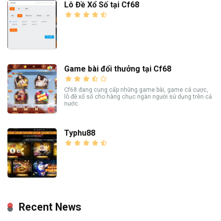
Lô Đề Xổ Số tại Cf68
Game bài đổi thưởng tại Cf68
Cf68 đang cung cấp những game bài, game cá cược,
lô đề xổ số cho hàng chục ngàn người sử dụng trên cả
nước.
Typhu88
Recent News