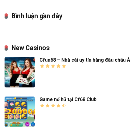
Bình luận gần đây
New Casinos
Cfun68 – Nhà cái uy tín hàng đầu châu Á
Game nổ hũ tại Cf68 Club