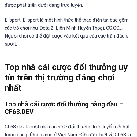
được phát triển dưới dạng trực tuyến.
E-sport: E-sport là một hình thức thể thao điện tử, bao gồm
các trò chơi như Dota 2, Liên Minh Huyền Thoại, CS:GO,…
Người chơi có thể đặt cược vào kết quả của các trận đấu e-
sport.
Top nhà cái cược đổi thưởng uy
tín trên thị trường đáng chơi
nhất
Top nhà cái cược đổi thưởng hàng đầu –
CF68.DEV
CF68.dev là một nhà cái cược đổi thưởng trực tuyến nổi bật
trong cộng đồng game ở Việt Nam. Điều đặc biệt về CF68 là